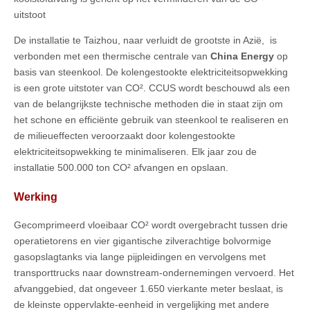
uitstoot
De installatie te Taizhou, naar verluidt de grootste in Azië, is
verbonden met een thermische centrale van
China Energy
op
basis van steenkool. De kolengestookte elektriciteitsopwekking
is een grote uitstoter van CO². CCUS wordt beschouwd als een
van de belangrijkste technische methoden die in staat zijn om
het schone en efficiënte gebruik van steenkool te realiseren en
de milieueffecten veroorzaakt door kolengestookte
elektriciteitsopwekking te minimaliseren. Elk jaar zou de
installatie 500.000 ton CO² afvangen en opslaan.
Werking
Gecomprimeerd vloeibaar CO² wordt overgebracht tussen drie
operatietorens en vier gigantische zilverachtige bolvormige
gasopslagtanks via lange pijpleidingen en vervolgens met
transporttrucks naar downstream-ondernemingen vervoerd. Het
afvanggebied, dat ongeveer 1.650 vierkante meter beslaat, is
de kleinste oppervlakte-eenheid in vergelijking met andere