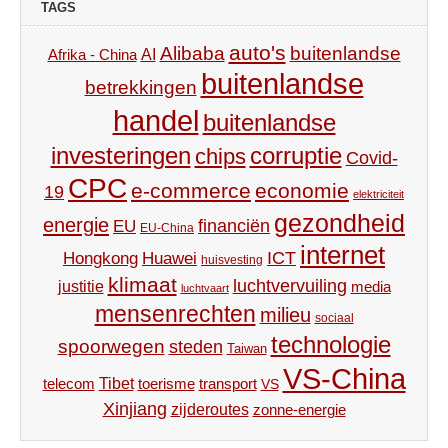
TAGS
auto's
Alibaba
buitenlandse
AI
Afrika - China
buitenlandse
betrekkingen
handel
buitenlandse
investeringen
corruptie
chips
Covid-
CPC
e-commerce
economie
19
elektriciteit
gezondheid
energie
financiën
EU
EU-China
internet
ICT
Hongkong
Huawei
huisvesting
klimaat
luchtvervuiling
justitie
media
luchtvaart
mensenrechten
milieu
sociaal
technologie
spoorwegen
steden
Taiwan
VS-China
Tibet
toerisme
transport
telecom
VS
Xinjiang
zijderoutes
zonne-energie