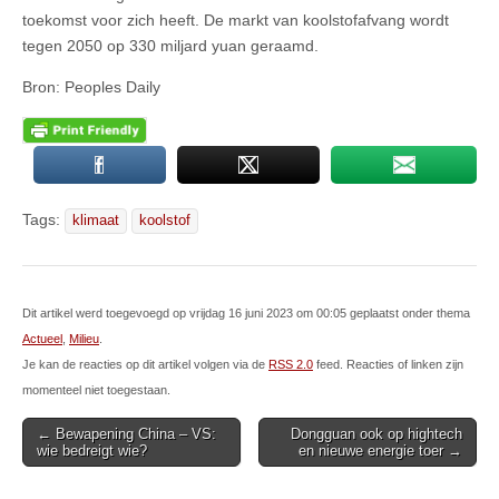
toekomst voor zich heeft. De markt van koolstofafvang wordt
tegen 2050 op 330 miljard yuan geraamd.
Bron: Peoples Daily
Tags:
klimaat
koolstof
Dit artikel werd toegevoegd op vrijdag 16 juni 2023 om 00:05 geplaatst onder thema
Actueel
,
Milieu
.
Je kan de reacties op dit artikel volgen via de
RSS 2.0
feed. Reacties of linken zijn
momenteel niet toegestaan.
Post
← Bewapening China – VS:
Dongguan ook op hightech
wie bedreigt wie?
en nieuwe energie toer →
navigation