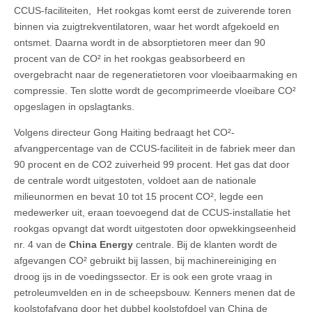
CCUS-faciliteiten, Het rookgas komt eerst de zuiverende toren
binnen via zuigtrekventilatoren, waar het wordt afgekoeld en
ontsmet. Daarna wordt in de absorptietoren meer dan 90
procent van de CO² in het rookgas geabsorbeerd en
overgebracht naar de regeneratietoren voor vloeibaarmaking en
compressie. Ten slotte wordt de gecomprimeerde vloeibare CO²
opgeslagen in opslagtanks.
Volgens directeur Gong Haiting bedraagt het CO²-
afvangpercentage van de CCUS-faciliteit in de fabriek meer dan
90 procent en de CO2 zuiverheid 99 procent. Het gas dat door
de centrale wordt uitgestoten, voldoet aan de nationale
milieunormen en bevat 10 tot 15 procent CO², legde een
medewerker uit, eraan toevoegend dat de CCUS-installatie het
rookgas opvangt dat wordt uitgestoten door opwekkingseenheid
nr. 4 van de
China Energy
centrale. Bij de klanten wordt de
afgevangen CO² gebruikt bij lassen, bij machinereiniging en
droog ijs in de voedingssector. Er is ook een grote vraag in
petroleumvelden en in de scheepsbouw. Kenners menen dat de
koolstofafvang door het dubbel koolstofdoel van China de