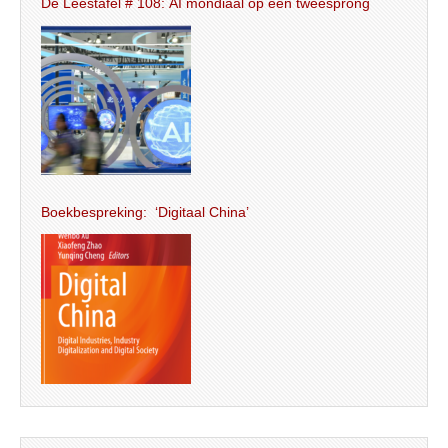
De Leestafel # 108: AI mondiaal op een tweesprong
Boekbespreking: ‘Digitaal China’