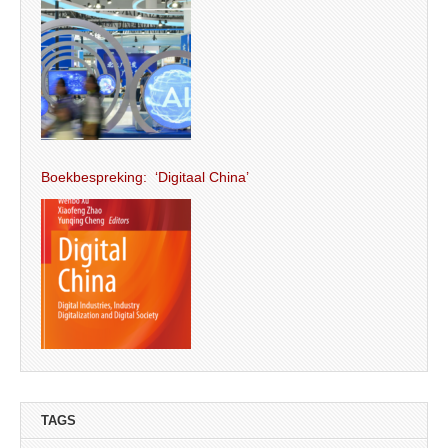
Boekbespreking: ‘Digitaal China’
TAGS