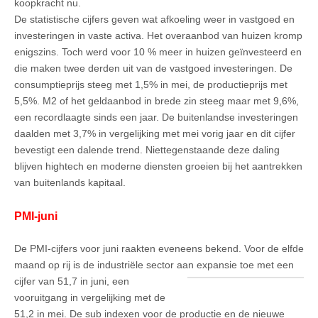
koopkracht nu.
De statistische cijfers geven wat afkoeling weer in vastgoed en
investeringen in vaste activa. Het overaanbod van huizen kromp
enigszins. Toch werd voor 10 % meer in huizen geïnvesteerd en
die maken twee derden uit van de vastgoed investeringen. De
consumptieprijs steeg met 1,5% in mei, de productieprijs met
5,5%. M2 of het geldaanbod in brede zin steeg maar met 9,6%,
een recordlaagte sinds een jaar. De buitenlandse investeringen
daalden met 3,7% in vergelijking met mei vorig jaar en dit cijfer
bevestigt een dalende trend. Niettegenstaande deze daling
blijven hightech en moderne diensten groeien bij het aantrekken
van buitenlands kapitaal.
PMI-juni
De PMI-cijfers voor juni raakten eveneens bekend. Voor de elfde
maand op rij is de industriële sector aan expansie toe
met een
cijfer van 51,7 in juni, een
vooruitgang in vergelijking met de
51,2 in mei. De sub indexen voor de productie en de nieuwe