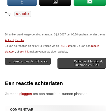
Tags:
statistiek
Dit artikel werd toegevoegd op maandag 3 juli 2017 om 00:30 geplaatst onder thema
Actueel
,
Eco-fin
.
Je kan de reacties op dit artikel volgen via de
RSS 2.0
feed. Je kan een
reactie
plaatsen
, of
een link
maken vanop uw eigen website.
Post
← Nieuws van de ICT spits
Xi bezoekt Rusland,
Duitsland en G20 →
navigation
Een reactie achterlaten
Je moet
inloggen
om een reactie te kunnen plaatsen.
COMMENTAAR