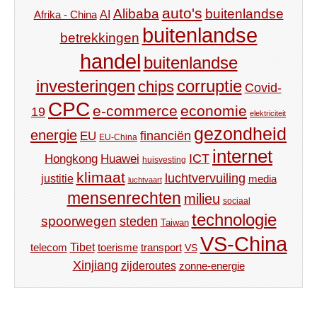
auto's
Alibaba
buitenlandse
AI
Afrika - China
buitenlandse
betrekkingen
handel
buitenlandse
investeringen
corruptie
chips
Covid-
CPC
e-commerce
economie
19
elektriciteit
gezondheid
energie
financiën
EU
EU-China
internet
ICT
Hongkong
Huawei
huisvesting
klimaat
luchtvervuiling
justitie
media
luchtvaart
mensenrechten
milieu
sociaal
technologie
spoorwegen
steden
Taiwan
VS-China
Tibet
toerisme
transport
telecom
VS
Xinjiang
zijderoutes
zonne-energie