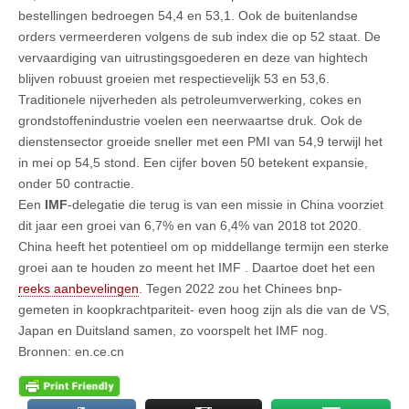
bestellingen bedroegen 54,4 en 53,1. Ook de buitenlandse
orders vermeerderen volgens de sub index die op 52 staat. De
vervaardiging van uitrustingsgoederen en deze van hightech
blijven robuust groeien met respectievelijk 53 en 53,6.
Traditionele nijverheden als petroleumverwerking, cokes en
grondstoffenindustrie voelen een neerwaartse druk. Ook de
dienstensector groeide sneller met een PMI van 54,9 terwijl het
in mei op 54,5 stond. Een cijfer boven 50 betekent expansie,
onder 50 contractie.
Een
IMF
-delegatie die terug is van een missie in China voorziet
dit jaar een groei van 6,7% en van 6,4% van 2018 tot 2020.
China heeft het potentieel om op middellange termijn een sterke
groei aan te houden zo meent het IMF . Daartoe doet het een
reeks aanbevelingen
. Tegen 2022 zou het Chinees bnp-
gemeten in koopkrachtpariteit- even hoog zijn als die van de VS,
Japan en Duitsland samen, zo voorspelt het IMF nog.
Bronnen: en.ce.cn