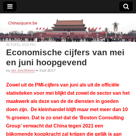
Chinasquare.be
ACTUEEL
,
ECO-FIN
Economische cijfers van mei
en juni hoopgevend
by
Jan Jonckheere
•
3 juli 2017
Zowel uit de PMI-cijfers van juni als uit de officiële
statistieken voor mei blijkt dat zowel de sector van het
maakwerk als deze van de de diensten in goeden
doen zijn. De kleinhandel blijft maar met meer dan 10
% groeien. Dat is zo snel dat de ‘Boston Consulting
Group’ verwacht dat China tegen 2021 een
bijkomende koopkracht zal krijgen die gelijk is aan