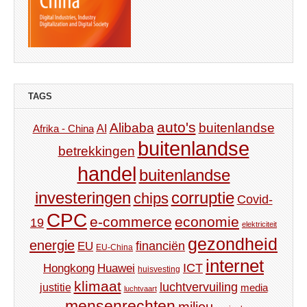
TAGS
auto's
Alibaba
buitenlandse
AI
Afrika - China
buitenlandse
betrekkingen
handel
buitenlandse
investeringen
corruptie
chips
Covid-
CPC
e-commerce
economie
19
elektriciteit
gezondheid
energie
financiën
EU
EU-China
internet
ICT
Hongkong
Huawei
huisvesting
klimaat
luchtvervuiling
justitie
media
luchtvaart
mensenrechten
milieu