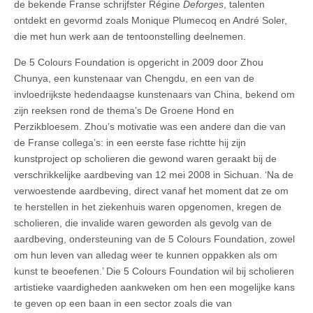
de bekende Franse schrijfster Régine
Deforges
, talenten
ontdekt en gevormd zoals Monique Plumecoq en André Soler,
die met hun werk aan de tentoonstelling deelnemen.
De 5 Colours Foundation is opgericht in 2009 door Zhou
Chunya, een kunstenaar van Chengdu, en een van de
invloedrijkste hedendaagse kunstenaars van China, bekend om
zijn reeksen rond de thema’s De Groene Hond en
Perzikbloesem. Zhou’s motivatie was een andere dan die van
de Franse collega’s: in een eerste fase richtte hij zijn
kunstproject op scholieren die gewond waren geraakt bij de
verschrikkelijke aardbeving van 12 mei 2008 in Sichuan. ‘Na de
verwoestende aardbeving, direct vanaf het moment dat ze om
te herstellen in het ziekenhuis waren opgenomen, kregen de
scholieren, die invalide waren geworden als gevolg van de
aardbeving, ondersteuning van de 5 Colours Foundation, zowel
om hun leven van alledag weer te kunnen oppakken als om
kunst te beoefenen.’ Die 5 Colours Foundation wil bij scholieren
artistieke vaardigheden aankweken om hen een mogelijke kans
te geven op een baan in een sector zoals die van