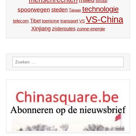
sociaal
technologie
spoorwegen
steden
Taiwan
VS-China
Tibet
toerisme
transport
telecom
VS
Xinjiang
zijderoutes
zonne-energie
Zoeken
naar: