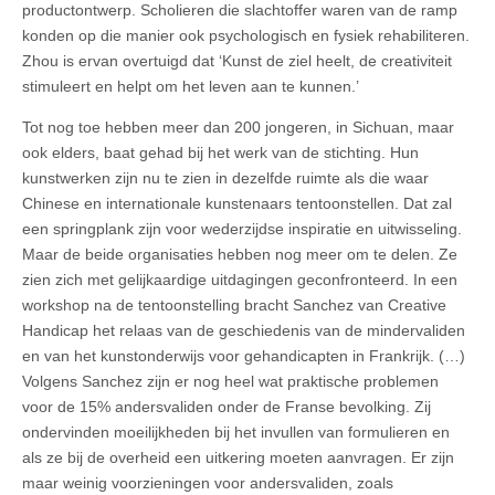
productontwerp. Scholieren die slachtoffer waren van de ramp
konden op die manier ook psychologisch en fysiek rehabiliteren.
Zhou is ervan overtuigd dat ‘Kunst de ziel heelt, de creativiteit
stimuleert en helpt om het leven aan te kunnen.’
Tot nog toe hebben meer dan 200 jongeren, in Sichuan, maar
ook elders, baat gehad bij het werk van de stichting. Hun
kunstwerken zijn nu te zien in dezelfde ruimte als die waar
Chinese en internationale kunstenaars tentoonstellen. Dat zal
een springplank zijn voor wederzijdse inspiratie en uitwisseling.
Maar de beide organisaties hebben nog meer om te delen. Ze
zien zich met gelijkaardige uitdagingen geconfronteerd. In een
workshop na de tentoonstelling bracht Sanchez van Creative
Handicap het relaas van de geschiedenis van de mindervaliden
en van het kunstonderwijs voor gehandicapten in Frankrijk. (…)
Volgens Sanchez zijn er nog heel wat praktische problemen
voor de 15% andersvaliden onder de Franse bevolking. Zij
ondervinden moeilijkheden bij het invullen van formulieren en
als ze bij de overheid een uitkering moeten aanvragen. Er zijn
maar weinig voorzieningen voor andersvaliden, zoals