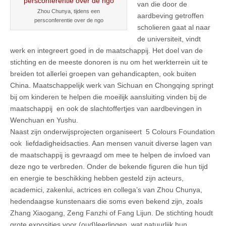
van die door de
Zhou Chunya, tijdens een
aardbeving getroffen
persconferentie over de ngo
scholieren gaat al naar
de universiteit, vindt
werk en integreert goed in de maatschappij. Het doel van de
stichting en de meeste donoren is nu om het werkterrein uit te
breiden tot allerlei groepen van gehandicapten, ook buiten
China. Maatschappelijk werk van Sichuan en Chongqing springt
bij om kinderen te helpen die moeilijk aansluiting vinden bij de
maatschappij en ook de slachtoffertjes van aardbevingen in
Wenchuan en Yushu.
Naast zijn onderwijsprojecten organiseert 5 Colours Foundation
ook liefdadigheidsacties. Aan mensen vanuit diverse lagen van
de maatschappij is gevraagd om mee te helpen de invloed van
deze ngo te verbreden. Onder de bekende figuren die hun tijd
en energie te beschikking hebben gesteld zijn acteurs,
academici, zakenlui, actrices en collega’s van Zhou Chunya,
hedendaagse kunstenaars die soms even bekend zijn, zoals
Zhang Xiaogang, Zeng Fanzhi of Fang Lijun. De stichting houdt
grote exposities voor (oud)leerlingen, wat natuurlijk hun