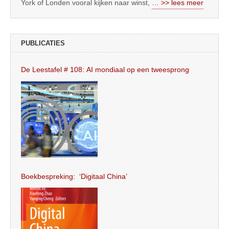
York of Londen vooral kijken naar winst,
… >> lees meer
PUBLICATIES
De Leestafel # 108: AI mondiaal op een tweesprong
Boekbespreking: ‘Digitaal China’