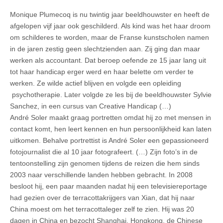
Monique Plumecoq is nu twintig jaar beeldhouwster en heeft de
afgelopen vijf jaar ook geschilderd. Als kind was het haar droom
om schilderes te worden, maar de Franse kunstscholen namen
in de jaren zestig geen slechtzienden aan. Zij ging dan maar
werken als accountant. Dat beroep oefende ze 15 jaar lang uit
tot haar handicap erger werd en haar belette om verder te
werken. Ze wilde actief blijven en volgde een opleiding
psychotherapie. Later volgde ze les bij de beeldhouwster Sylvie
Sanchez, in een cursus van Creative Handicap (…)
André Soler maakt graag portretten omdat hij zo met mensen in
contact komt, hen leert kennen en hun persoonlijkheid kan laten
uitkomen. Behalve portrettist is André Soler een gepassioneerd
fotojournalist die al 10 jaar fotografeert. (…) Zijn foto’s in de
tentoonstelling zijn genomen tijdens de reizen die hem sinds
2003 naar verschillende landen hebben gebracht. In 2008
besloot hij, een paar maanden nadat hij een televisiereportage
had gezien over de terracottakrijgers van Xian, dat hij naar
China moest om het terracottaleger zelf te zien. Hij was 20
dagen in China en bezocht Shanghai, Hongkong, de Chinese