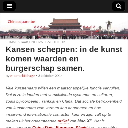
Chinasquare.be
COMMENTAAR
,
ONDERWIJS & CULTUUR
Kansen scheppen: in de kunst
komen waarden en
burgerschap samen.
by
externe bijdrage
•
31 oktober 2014
Vele kunstenaars willen een maatschappelijke functie vervullen.
Dat is zo in landen met verschillende systemen en culturen,
zoals bijvoorbeeld Frankrijk en China. Dat sociale betrokkenheid
van kunstenaars vele vormen kan aannemen en hoe
inspirerend internationale contacten kunnen zijn, valt op te
maken uit het onderstaande
artikel
van
Mao Xi
*. Het is
verschenen in
China Daily European Weekly
en we mochten