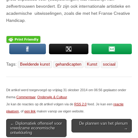
zelfvertrouwen bevordert. Er zijn ook internationale artistieke en
academische uitwisselingen, zoals die met het Franse Creative
Handicap.
Tags:
Beeldende kunst
gehandicapten
Kunst
sociaal
Dit artikel werd toegevoegd op vrijdag 31 oktober 2014 om 06:56 geplaatst onder
thema
Commentaar
,
Onderwijs & Cultuur
.
Je kan de reacties op dit artikel volgen via de
RSS 2.0
feed. Je kan een
reactie
plaatsen
, of
een link
maken vanop uw eigen website.
Post
← Diplomatiek offensief voor
De plannen van het plenum
vreedzame economische
→
navigation
ontwikkeling