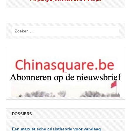
Zoeken
naar:
DOSSIERS
Een marxistische crisistheorie voor vandaag