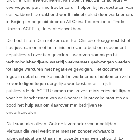
Didi, het Chinese equivalent van Uber, helpt zijn chauffeurs –
overwegend part-time freelancers – helpen bij het opstarten van
een vakbond. De vakbond wordt initieel geleid door werknemers
in Beijing en begeleid door de All-China Federation of Trade
Unions (ACFTU), de eenheidsvakbond.
Die bocht nam Didi niet zomaar. Het Chinese Hooggerechtshof
had juist samen met het ministerie van arbeid een document
gepubliceerd over tien gevallen – waarvan sommigen bij
technologiebedrijven- waarbij werknemers gedwongen werden
tot lange werkuren met negatieve gevolgen. Het document
legde in detail uit welke middelen werknemers hebben om zich
te verdedigen tegen dergelijke wantoestanden. In juli
publiceerde de ACFTU samen met zeven ministeries richtlijnen
voor het beschermen van werknemers in precaire statuten en
bood het hulp aan om daarover met bedrijven te
onderhandelen.
Didi staat niet alleen. Ook de leverancier van maaltijden,
Meituan die veel werkt met mensen zonder volwaardig
arbeidsstatuut werkt aan het opzetten van een vakbond. E-