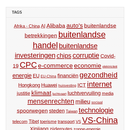
TAGS
auto's
Alibaba
buitenlandse
AI
Afrika - China
buitenlandse
betrekkingen
handel
buitenlandse
investeringen
corruptie
chips
Covid-
CPC
e-commerce
economie
19
elektriciteit
gezondheid
energie
financiën
EU
EU-China
internet
ICT
Hongkong
Huawei
huisvesting
klimaat
luchtvervuiling
justitie
media
luchtvaart
mensenrechten
milieu
sociaal
technologie
spoorwegen
steden
Taiwan
VS-China
Tibet
toerisme
transport
telecom
VS
Xinjiang
zijderoutes
zonne-energie