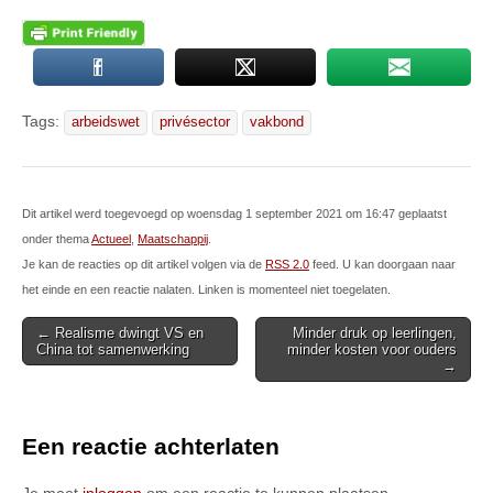
Tags:
arbeidswet
privésector
vakbond
Dit artikel werd toegevoegd op woensdag 1 september 2021 om 16:47 geplaatst
onder thema
Actueel
,
Maatschappij
.
Je kan de reacties op dit artikel volgen via de
RSS 2.0
feed. U kan doorgaan naar
het einde en een reactie nalaten. Linken is momenteel niet toegelaten.
Post
← Realisme dwingt VS en
Minder druk op leerlingen,
China tot samenwerking
minder kosten voor ouders
navigation
→
Een reactie achterlaten