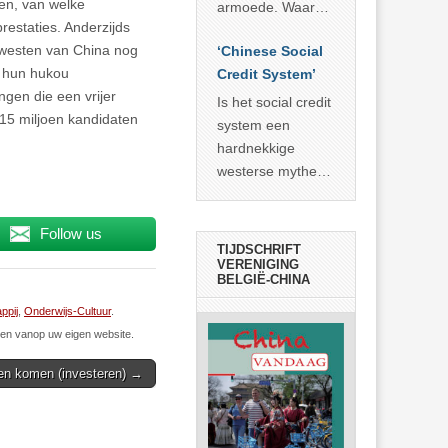
economisch
gen, van welke
econoom Michael
armoede. Waar
wonder
restaties. Anderzijds
Roberts. Het laat
China er de
 westen van China nog
zien dat
‘Chinese Social
voorbije veertig
n hun hukou
… >> lees meer
Credit System’
jaar in slaagde
ingen die een vrijer
meer dan 800
Is het social credit
,15 miljoen kandidaten
miljoen mensen
system een
uit de armoede
hardnekkige
… >> lees meer
westerse mythe of
de dagelijkse
realiteit in China?
Follow us
TIJDSCHRIFT
VERENIGING
BELGIË-CHINA
ppij
,
Onderwijs-Cultuur
.
n vanop uw eigen website.
en komen (investeren) →