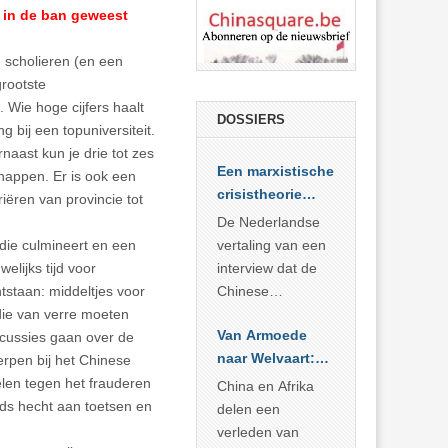
n in de ban geweest
n scholieren (en een
grootste
 Wie hoge cijfers haalt
DOSSIERS
g bij een topuniversiteit.
naast kun je drie tot zes
Een marxistische
appen. Er is ook een
crisistheorie
ëren van provincie tot
voor vandaag
De Nederlandse
die culmineert en een
vertaling van een
elijks tijd voor
interview dat de
staan: middeltjes voor
Chinese
die van verre moeten
Academie voor
Van Armoede
scussies gaan over de
Sociale
naar Welvaart:
erpen bij het Chinese
Wetenschappen
Wat Afrika kan
gelen tegen het frauderen
afnam van de
China en Afrika
leren van
eds hecht aan toetsen en
Britse
delen een
China’s
marxistische
verleden van