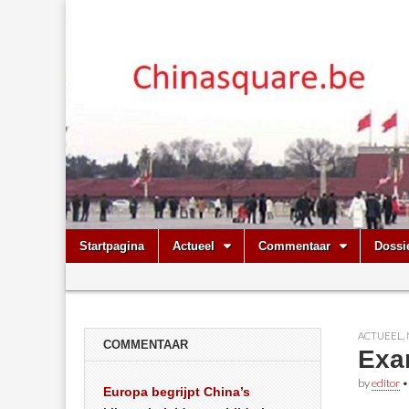
Chinasquare.
Skip
Main
Startpagina
Actueel
Commentaar
Dossi
to
menu
Sub
content
menu
ACTUEEL
,
COMMENTAAR
Exa
by
editor
Europa begrijpt China’s