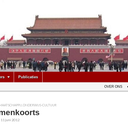
be
ers
Publicaties
OVER ONS
MAATSCHAPPIJ
,
ONDERWIJS-CULTUUR
menkoorts
•
11 juni 2012