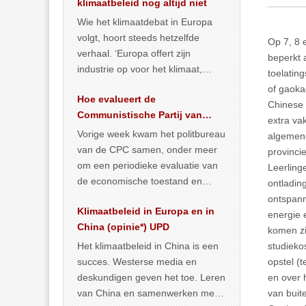
klimaatbeleid nog altijd niet
Wie het klimaatdebat in Europa
volgt, hoort steeds hetzelfde
Op 7, 8 
verhaal. ‘Europa offert zijn
beperkt 
industrie op voor het klimaat,
toelatin
terwijl China onder het mom van
of gaokao
Hoe evalueert de
vergroening
… >> lees meer
Chinese 
Communistische Partij van
extra va
China de economische
Vorige week kwam het politbureau
algemene
situatie?
van de CPC samen, onder meer
provincie
om een periodieke evaluatie van
Leerling
de economische toestand en
ontladin
politiek te maken. We
ontspann
Klimaatbeleid in Europa en in
publiceerden
… >> lees meer
energie 
China (opinie*) UPD
komen zi
Het klimaatbeleid in China is een
studieko
succes. Westerse media en
opstel (t
deskundigen geven het toe. Leren
en over 
van China en samenwerken met
van buit