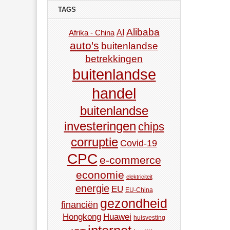
TAGS
Alibaba
AI
Afrika - China
auto's
buitenlandse
betrekkingen
buitenlandse
handel
buitenlandse
investeringen
chips
corruptie
Covid-19
CPC
e-commerce
economie
elektriciteit
energie
EU
EU-China
gezondheid
financiën
Hongkong
Huawei
huisvesting