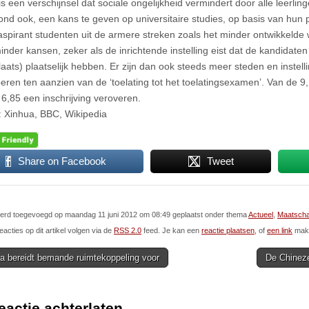
s een verschijnsel dat sociale ongelijkheid vermindert door alle leerlin
ond ook, een kans te geven op universitaire studies, op basis van hun p
spirant studenten uit de armere streken zoals het minder ontwikkelde
inder kansen, zeker als de inrichtende instelling eist dat de kandidate
plaats) plaatselijk hebben. Er zijn dan ook steeds meer steden en instell
oeren ten aanzien van de ‘toelating tot het toelatingsexamen’. Van de 9
 6,85 een inschrijving veroveren.
 Xinhua, BBC, Wikipedia
Share on Facebook
Tweet
 werd toegevoegd op maandag 11 juni 2012 om 08:49 geplaatst onder thema
Actueel
,
Maatscha
eacties op dit artikel volgen via de
RSS 2.0
feed. Je kan een
reactie plaatsen
, of
een link
make
a bereidt bemande ruimtekoppeling voor
De Chinez
ion
eactie achterlaten