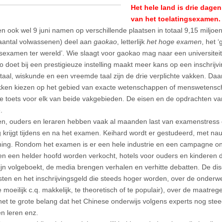
Het hele land is drie dage
van het toelatingsexamen.
en ook wel 9 juni namen op verschillende plaatsen in totaal 9,15 miljoe
aantal volwassenen) deel aan
gaokao
, letterlijk
het hoge examen
, het ‘
gsexamen ter wereld’. Wie slaagt voor gaokao mag naar een universiteit.
 doet bij een prestigieuze instelling maakt meer kans op een inschrijvin
taal, wiskunde en een vreemde taal zijn de drie verplichte vakken. Daar
kken kiezen op het gebied van exacte wetenschappen of menswetensch
 toets voor elk van beide vakgebieden. De eisen en de opdrachten vari
.
en, ouders en leraren hebben vaak al maanden last van examenstress 
g krijgt tijdens en na het examen. Keihard wordt er gestudeerd, met nauw
ing. Rondom het examen is er een hele industrie en een campagne ont
en een helder hoofd worden verkocht, hotels voor ouders en kinderen 
jn volgeboekt, de media brengen verhalen en verhitte debatten. De di
sten en het inschrijvingsgeld die steeds hoger worden, over de onderw
e moeilijk c.q. makkelijk, te theoretisch of te populair), over de maatre
het te grote belang dat het Chinese onderwijs volgens experts nog ste
en leren enz.