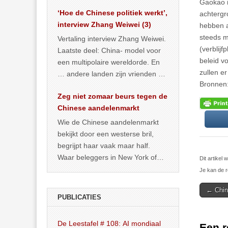
het land dan maar? ‘Dat
Gaokao i
‘Hoe de Chinese politiek werkt’,
… >> lees meer
achtergr
interview Zhang Weiwei (3)
hebben a
steeds m
Vertaling interview Zhang Weiwei.
(verblijf
Laatste deel: China- model voor
beleid v
een multipolaire wereldorde. En
zullen er
… andere landen zijn vrienden of
Bronnen:
kunnen het worden.
Zeg niet zomaar beurs tegen de
Chinese aandelenmarkt
Wie de Chinese aandelenmarkt
bekijkt door een westerse bril,
begrijpt haar vaak maar half.
Waar beleggers in New York of
Dit artikel
Londen vooral kijken naar winst,
Je kan de r
… >> lees meer
Post
← Chin
PUBLICATIES
navigat
De Leestafel # 108: AI mondiaal
Een r