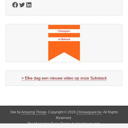
Facebook
Twitter
LinkedIn
> Elke dag een nieuwe video op onze Substack
Site by
Amazing Things
. Copyright © 2026
Chinasquare.be
. All Rights
Reserved.
The Magazine Basic Theme by
bavotasan.com
.