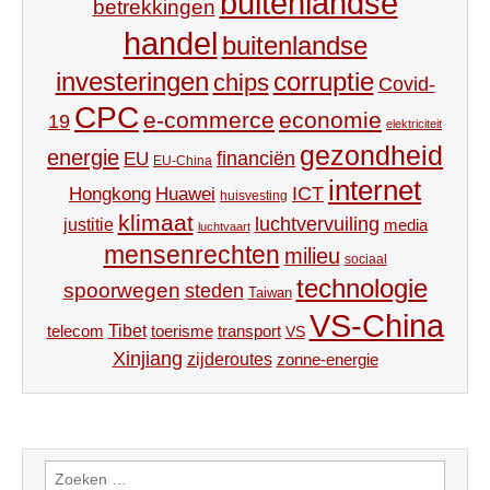
buitenlandse
betrekkingen
handel
buitenlandse
investeringen
corruptie
chips
Covid-
CPC
e-commerce
economie
19
elektriciteit
gezondheid
energie
financiën
EU
EU-China
internet
ICT
Hongkong
Huawei
huisvesting
klimaat
luchtvervuiling
justitie
media
luchtvaart
mensenrechten
milieu
sociaal
technologie
spoorwegen
steden
Taiwan
VS-China
Tibet
toerisme
transport
telecom
VS
Xinjiang
zijderoutes
zonne-energie
Zoeken