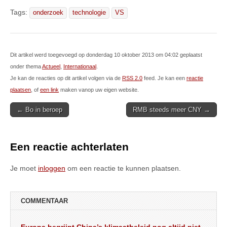
Tags:
onderzoek
technologie
VS
Dit artikel werd toegevoegd op donderdag 10 oktober 2013 om 04:02 geplaatst
onder thema
Actueel
,
Internationaal
.
Je kan de reacties op dit artikel volgen via de
RSS 2.0
feed. Je kan een
reactie
plaatsen
, of
een link
maken vanop uw eigen website.
Post
← Bo in beroep
RMB steeds meer CNY →
navigation
Een reactie achterlaten
Je moet
inloggen
om een reactie te kunnen plaatsen.
COMMENTAAR