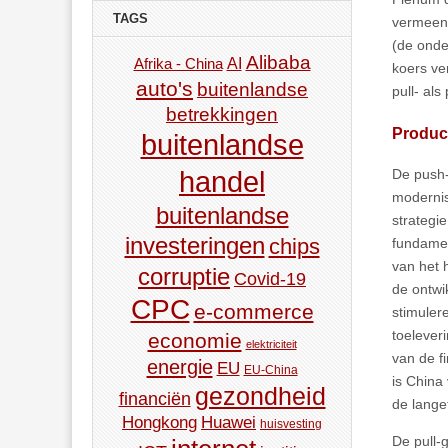
TAGS
vermeend
(de onde
Alibaba
AI
Afrika - China
koers ve
auto's
buitenlandse
pull- al
betrekkingen
Product
buitenlandse
De push-
handel
modernis
buitenlandse
strategi
investeringen
chips
fundamen
van het 
corruptie
Covid-19
de ontwik
CPC
e-commerce
stimuler
toelever
economie
elektriciteit
van de f
energie
EU
EU-China
is China
gezondheid
financiën
de lange
Hongkong
Huawei
huisvesting
De pull-