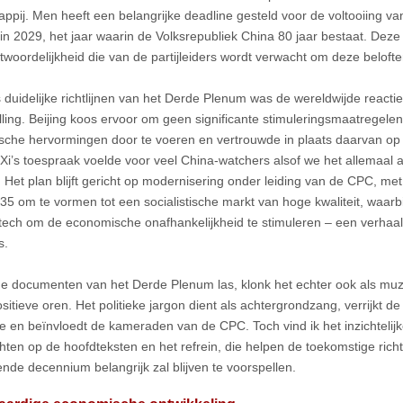
ppij. Men heeft een belangrijke deadline gesteld voor de voltooiing v
 in 2029, het jaar waarin de Volksrepubliek China 80 jaar bestaat. Deze
twoordelijkheid die van de partijleiders wordt verwacht om deze beloft
duidelijke richtlijnen van het Derde Plenum was de wereldwijde reactie
elling. Beijing koos ervoor om geen significante stimuleringsmaatregele
che hervormingen door te voeren en vertrouwde in plaats daarvan op 
. Xi’s toespraak voelde voor veel China-watchers alsof we het allemaal 
 Het plan blijft gericht op modernisering onder leiding van de CPC, me
35 om te vormen tot een socialistische markt van hoge kwaliteit, waarb
tech om de economische onafhankelijkheid te stimuleren – een verhaal 
s.
de documenten van het Derde Plenum las, klonk het echter ook als muzi
sitieve oren. Het politieke jargon dient als achtergrondzang, verrijkt 
e en beïnvloedt de kameraden van de CPC. Toch vind ik het inzichtelijk
chten op de hoofdteksten en het refrein, die helpen de toekomstige rich
nde decennium belangrijk zal blijven te voorspellen.