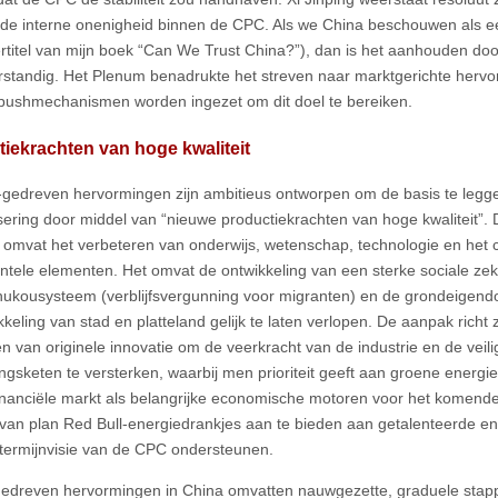
e interne onenigheid binnen de CPC. Als we China beschouwen als een 
rtitel van mijn boek “Can We Trust China?”), dan is het aanhouden doo
rstandig. Het Plenum benadrukte het streven naar marktgerichte hervo
s pushmechanismen worden ingezet om dit doel te bereiken.
iekrachten van hoge kwaliteit
gedreven hervormingen zijn ambitieus ontworpen om de basis te legge
ering door middel van “nieuwe productiekrachten van hoge kwaliteit”
e omvat het verbeteren van onderwijs, wetenschap, technologie en het cu
tele elementen. Het omvat de ontwikkeling van een sterke sociale zek
hukousysteem (verblijfsvergunning voor migranten) en de grondeigend
keling van stad en platteland gelijk te laten verlopen. De aanpak richt 
en van originele innovatie om de veerkracht van de industrie en de veil
ingsketen te versterken, waarbij men prioriteit geeft aan groene energi
inanciële markt als belangrijke economische motoren voor het komen
 van plan Red Bull-energiedrankjes aan te bieden aan getalenteerde en
termijnvisie van de CPC ondersteunen.
gedreven hervormingen in China omvatten nauwgezette, graduele stapp