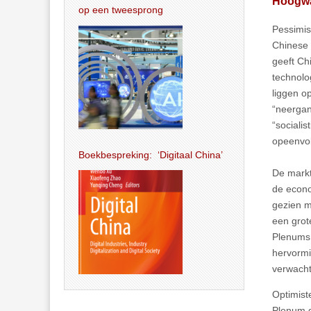
Hoogwa
op een tweesprong
Pessimist
Chinese 
geeft Ch
technolo
liggen o
“neergan
“socialis
opeenvol
Boekbespreking: ‘Digitaal China’
De markt
de econo
gezien m
een grot
Plenums 
hervormi
verwacht
Optimist
Plenum d