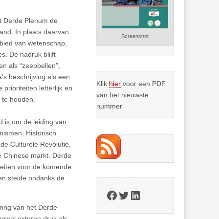
het Derde Plenum de
land. In plaats daarvan
Screenshot
 gebied van wetenschap,
s. De nadruk blijft
n als “zeepbellen”,
’s beschrijving als een
Klik
hier
voor een PDF
rioriteiten letterlijk en
van het nieuwste
n te houden.
nummer
 is om de leiding van
ismen. Historisch
e Culturele Revolutie,
de Chinese markt. Derde
iteiten voor de komende
en stelde ondanks de
Facebook
Twitter
LinkedIn
ering van het Derde
zowel externe druk als