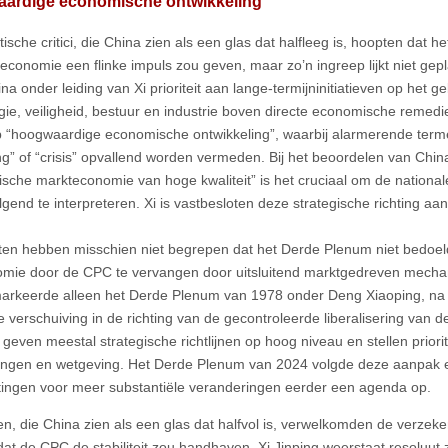
ardige economische ontwikkeling
ische critici, die China zien als een glas dat halfleeg is, hoopten dat 
economie een flinke impuls zou geven, maar zo’n ingreep lijkt niet gep
ina onder leiding van Xi prioriteit aan lange-termijninitiatieven op het
gie, veiligheid, bestuur en industrie boven directe economische remedie
p “hoogwaardige economische ontwikkeling”, waarbij alarmerende terme
g” of “crisis” opvallend worden vermeden. Bij het beoordelen van China
tische markteconomie van hoge kwaliteit” is het cruciaal om de nationale p
gend te interpreteren. Xi is vastbesloten deze strategische richting aa
en hebben misschien niet begrepen dat het Derde Plenum niet bedoeld
mie door de CPC te vervangen door uitsluitend marktgedreven mechan
arkeerde alleen het Derde Plenum van 1978 onder Deng Xiaoping, na d
e verschuiving in de richting van de gecontroleerde liberalisering van 
geven meestal strategische richtlijnen op hoog niveau en stellen prior
ngen en wetgeving. Het Derde Plenum van 2024 volgde deze aanpak 
ingen voor meer substantiële veranderingen eerder een agenda op.
en, die China zien als een glas dat halfvol is, verwelkomden de verzek
at de CPC de stabiliteit zou handhaven. Xi Jinping weerstaat resoluut 