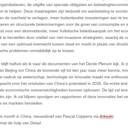
ngsinitiatieven, de uitgifte van speciale obligaties en belastinghervorm
n te helpen. Deze maatregelen zijn bedoeld om wanbetaling te voorko
an de overheid te verlagen, meer buitenlandse investeringen aan te t
liseren en structurele belemmeringen voor de groei van consumptie e
est voor een alomvattende, meer holistische beleidsaanpak om het ec
jk te herstellen door middel van niet-invasieve strategieën, waarbij de n
 van een optimaal evenwicht tussen staat en markt in plaats van drast
che problemen onmiddellijk op te lossen.
 blijft halfvol als ik naar de documenten van het Derde Plenum kijk. Ik 
an Beijing om China de komende vijf tot tien jaar naar meer kennis, inno
De nadruk op wetenschap, technologie en innovatie maakt me enthousia
eacht voor het ontsluiten van China’s potentieel in 2035. De echte test 
de economische onevenwichtigheden kunnen oplossen. De tijd zal leren 
eën zijn. Ik zal blijven opvolgen en rapporteren of deze innovaties het 
 en markten herstellen.
is month in China
, nieuwsbrief van Pascal Coppens via
linkedin
 met de hulp van Deepl.