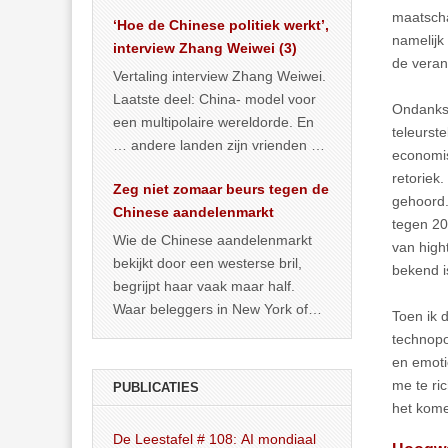
het land dan maar? ‘Dat
maatscha
‘Hoe de Chinese politiek werkt’,
… >> lees meer
namelijk
interview Zhang Weiwei (3)
de veran
Vertaling interview Zhang Weiwei.
Laatste deel: China- model voor
Ondanks 
een multipolaire wereldorde. En
teleurst
… andere landen zijn vrienden of
economis
kunnen het worden.
retoriek
Zeg niet zomaar beurs tegen de
gehoord.
Chinese aandelenmarkt
tegen 20
Wie de Chinese aandelenmarkt
van high
bekijkt door een westerse bril,
bekend i
begrijpt haar vaak maar half.
Waar beleggers in New York of
Toen ik 
Londen vooral kijken naar winst,
technopo
… >> lees meer
en emoti
me te ri
PUBLICATIES
het kome
De Leestafel # 108: AI mondiaal