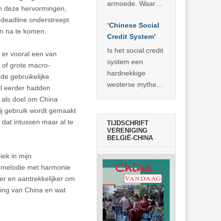
economisch
econoom Michael
armoede. Waar
an deze hervormingen,
wonder
Roberts. Het laat
China er de
 deadline onderstreept
zien dat
‘Chinese Social
voorbije veertig
en na te komen.
… >> lees meer
Credit System’
jaar in slaagde
meer dan 800
Is het social credit
 er vooral een van
miljoen mensen
system een
n of grote macro-
uit de armoede
hardnekkige
de gebruikelijke
… >> lees meer
westerse mythe of
al eerder hadden
de dagelijkse
t als doel om China
realiteit in China?
ij gebruik wordt gemaakt
dat intussen maar al te
TIJDSCHRIFT
VERENIGING
BELGIË-CHINA
ek in mijn
de melodie met harmonie
er en aantrekkelijker om
ting van China en wat