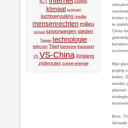
internet
ICT
justitie
stimuleri
klimaat
luchtvaart
overhede
luchtvervuiling
media
kosten v
mensenrechten
milieu
te stabi
spoorwegen
China ki
steden
sociaal
geleideli
technologie
Taiwan
bereiken
Tibet
toerisme
transport
telecom
economis
VS-China
Xinjiang
VS
zijderoutes
zonne-energie
Mijn glas
poging v
leiden. 
worden g
plannen 
strategi
economie
Bron:
Th
Vertaald