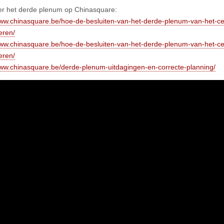
r het derde plenum op Chinasquare:
www.chinasquare.be/hoe-de-besluiten-van-het-derde-plenum-van-het-ce
eren/
www.chinasquare.be/hoe-de-besluiten-van-het-derde-plenum-van-het-ce
eren/
www.chinasquare.be/derde-plenum-uitdagingen-en-correcte-planning/