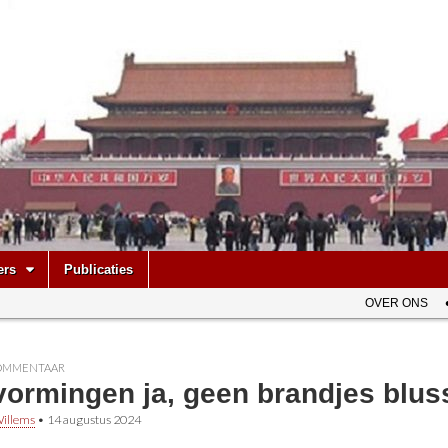
be
ers
Publicaties
OVER ONS
OMMENTAAR
vormingen ja, geen brandjes blus
illems
•
14 augustus 2024