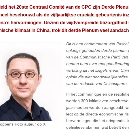
 hield het 20ste Centraal Comité van de CPC zijn Derde Plen
oneel beschouwd als de vijfjaarlijkse cruciale gebeurtenis in
na’s hervormingen. Gezien de wijdverspreide bezorgdheid 
sche klimaat in China, trok dit derde Plenum veel aandach
Dit is een commentaar van Pascal
onlangs gehouden derde plenum v
van de Communistische Partij va
nemen hem over met goedkeuring 
vertaling uit het Engels is van Chi
opinie die niet noodzakelijkerwijz
van de redactie van Chinasquare.
In het communiqué en de resoluti
worden 300 initiatieven beschreve
jaar moeten worden aangepakt, w
legt op de directe economische ris
hervormingen die het dringendst t
oppens Foto auteur op X
definitieve plannen wat betreft de