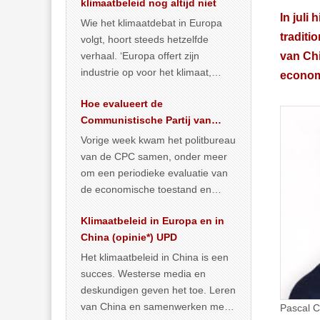
klimaatbeleid nog altijd niet
In juli
Wie het klimaatdebat in Europa
traditi
volgt, hoort steeds hetzelfde
verhaal. ‘Europa offert zijn
van Chi
industrie op voor het klimaat,
economi
terwijl China onder het mom van
Hoe evalueert de
vergroening
… >> lees meer
Communistische Partij van
China de economische
Vorige week kwam het politbureau
situatie?
van de CPC samen, onder meer
om een periodieke evaluatie van
de economische toestand en
politiek te maken. We
Klimaatbeleid in Europa en in
publiceerden
… >> lees meer
China (opinie*) UPD
Het klimaatbeleid in China is een
succes. Westerse media en
deskundigen geven het toe. Leren
van China en samenwerken met
Pascal C