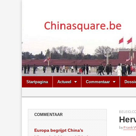
Chinasquare.
Skip
Main
Startpagina
Actueel
Commentaar
Dossi
to
menu
Sub
content
menu
BELEID
,
C
COMMENTAAR
Her
by
Frank W
Europa begrijpt China’s