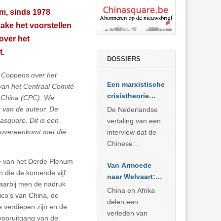
um, sinds 1978
zake het voorstellen
over het
t.
DOSSIERS
 Coppens over het
Een marxistische
an het Centraal Comité
crisistheorie
n China (CPC). We
voor vandaag
van de auteur. De
De Nederlandse
nasquare. Dit is een
vertaling van een
e overeenkomt met die
interview dat de
Chinese
Academie voor
e van het Derde Plenum
Van Armoede
Sociale
n die de komende vijf
naar Welvaart:
Wetenschappen
aarbij men de nadruk
Wat Afrika kan
afnam van de
China en Afrika
ico’s van China, de
leren van
Britse
delen een
e verdiepen zijn en de
China’s
marxistische
verleden van
 vooruitgang van de