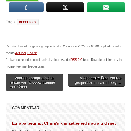
Tags:
onderzoek
Dit artikel werd toegevoegd op zaterdag 25 januari 2025 om 00:00 geplaatst onder
thema
Actueel
,
Eco-fin
.
Je kan de reacties op dit artikel volgen via de
RSS 2.0
feed. Reacties of linken zijn
momenteel niet toegestaan.
Post
← Voor een pragmatische
Vicepremier Ding voerde
relatie van Groot-Brittannië
gesprekken in Den Haag →
navigation
met China
COMMENTAAR
Europa begrijpt China’s klimaatbeleid nog altijd niet