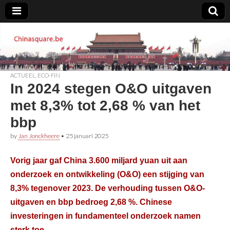
Chinasquare.be
ACTUEEL
,
ECO-FIN
In 2024 stegen O&O uitgaven
met 8,3% tot 2,68 % van het
bbp
by
Jan Jonckheere
•
25 januari 2025
Vorig jaar gaf China 3.600 miljard yuan uit aan
onderzoek en ontwikkeling (O&O) een stijging van
8,3% tegenover 2023. De verhouding tussen O&O-
uitgaven en bbp bedroeg 2,68 %. Chinese
investeringen in fundamenteel onderzoek namen
sterk toe.