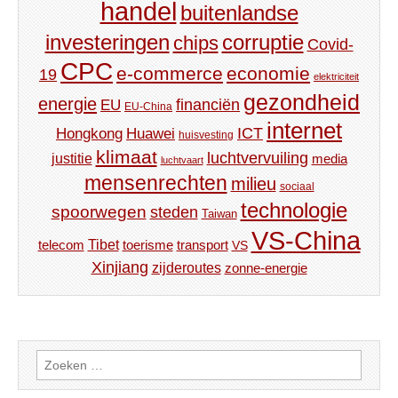
handel
buitenlandse
investeringen
corruptie
chips
Covid-
CPC
e-commerce
economie
19
elektriciteit
gezondheid
energie
financiën
EU
EU-China
internet
ICT
Hongkong
Huawei
huisvesting
klimaat
luchtvervuiling
justitie
media
luchtvaart
mensenrechten
milieu
sociaal
technologie
spoorwegen
steden
Taiwan
VS-China
Tibet
toerisme
transport
telecom
VS
Xinjiang
zijderoutes
zonne-energie
Zoeken
naar: