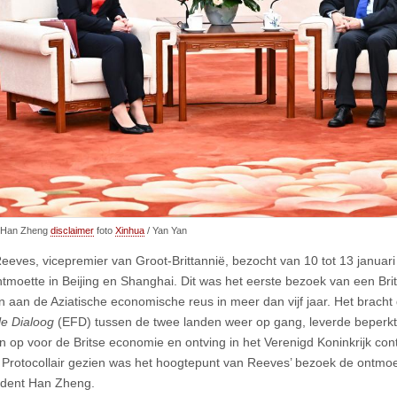
 Han Zheng
disclaimer
foto
Xinhua
/ Yan Yan
eeves, vicepremier van Groot-Brittannië, bezocht van 10 tot 13 januar
 ontmoette in Beijing en Shanghai. Dit was het eerste bezoek van een Bri
n aan de Aziatische economische reus in meer dan vijf jaar. Het bracht
le Dialoog
(EFD) tussen de twee landen weer op gang, leverde beperkt
n op voor de Britse economie en ontving in het Verenigd Koninkrijk cont
. Protocollair gezien was het hoogtepunt van Reeves’ bezoek de ontmo
ident Han Zheng.