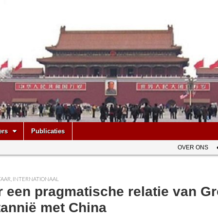
be
ers
Publicaties
OVER ONS
AAR
,
INTERNATIONAAL
 een pragmatische relatie van Gr
tannië met China