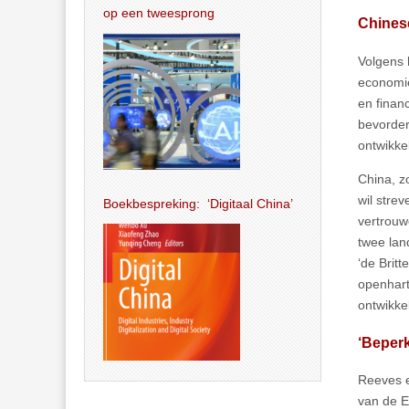
op een tweesprong
Chinese
Volgens
economie
en finan
bevorder
ontwikke
China, z
wil strev
Boekbespreking: ‘Digitaal China’
vertrouw
twee lan
‘de Brit
openhart
ontwikke
‘Beperk
Reeves e
van de E