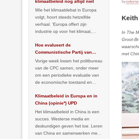
klimaatbeleid nog altijd niet
by
externe
Wie het klimaatdebat in Europa
Keith
volgt, hoort steeds hetzelfde
verhaal. ‘Europa offert zijn
industrie op voor het klimaat,
In The Mo
terwijl China onder het mom van
Groot-Br
Hoe evalueert de
vergroening
… >> lees meer
waarschu
Communistische Partij van
met Chin
China de economische
Vorige week kwam het politbureau
toestand?
van de CPC samen, onder meer
om een periodieke evaluatie van
de economische toestand en
politiek te maken. We
Klimaatbeleid in Europa en in
publiceerden
… >> lees meer
China (opinie*) UPD
Het klimaatbeleid in China is een
succes. Westerse media en
deskundigen geven het toe. Leren
van China en samenwerken met