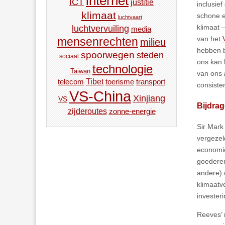
internet
ICT
justitie
inclusie
klimaat
schone e
luchtvaart
klimaat 
luchtvervuiling
media
van het
mensenrechten
milieu
hebben b
spoorwegen
steden
sociaal
ons kan 
technologie
Taiwan
van ons
Tibet
toerisme
transport
telecom
consiste
VS-China
Xinjiang
VS
Bijdrag
zijderoutes
zonne-energie
Sir Mark
vergezel
economie
goederen
andere) 
klimaatv
invester
Reeves’ 