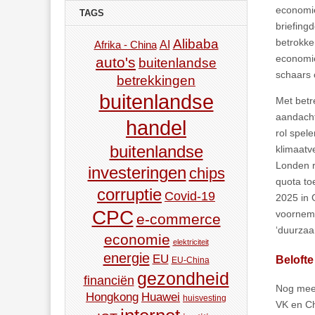
economie
TAGS
briefing
Alibaba
betrokke
AI
Afrika - China
economie 
auto's
buitenlandse
schaars 
betrekkingen
buitenlandse
Met betre
aandacht
handel
rol spel
buitenlandse
klimaatve
Londen r
investeringen
chips
quota to
corruptie
Covid-19
2025 in 
CPC
voornem
e-commerce
‘duurzaa
economie
elektriciteit
energie
EU
Belofte
EU-China
gezondheid
financiën
Nog meer
Hongkong
Huawei
huisvesting
VK en Ch