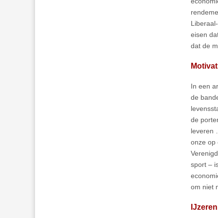
economie
rendemen
Liberaal
eisen da
dat de mi
Motiva
In een a
de bande
levensst
de porte
leveren 
onze op 
Verenigd
sport – 
economie
om niet 
IJzeren