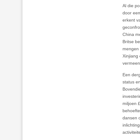
Al die p
door een
erkent 
geconfro
China me
Britse be
mengen i
Xinjiang
vermeend
Een derg
status e
Bovendie
invester
miljoen 
behoefte
dansen o
inlichti
activiteit