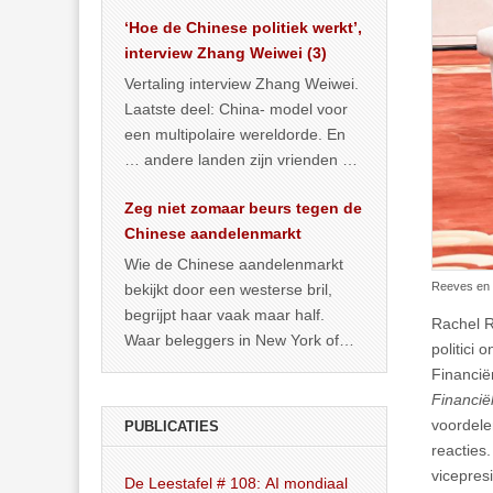
het land dan maar? ‘Dat
‘Hoe de Chinese politiek werkt’,
… >> lees meer
interview Zhang Weiwei (3)
Vertaling interview Zhang Weiwei.
Laatste deel: China- model voor
een multipolaire wereldorde. En
… andere landen zijn vrienden of
kunnen het worden.
Zeg niet zomaar beurs tegen de
Chinese aandelenmarkt
Wie de Chinese aandelenmarkt
Reeves en
bekijkt door een westerse bril,
begrijpt haar vaak maar half.
Rachel R
Waar beleggers in New York of
politici
Londen vooral kijken naar winst,
Financië
… >> lees meer
Financië
voordele
PUBLICATIES
reacties
vicepres
De Leestafel # 108: AI mondiaal