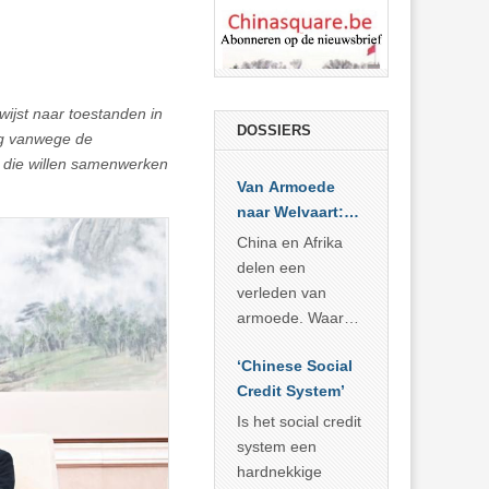
rwijst naar toestanden in
DOSSIERS
tig vanwege de
 die willen samenwerken
Van Armoede
naar Welvaart:
Wat Afrika kan
China en Afrika
leren van
delen een
China’s
verleden van
economisch
armoede. Waar
wonder
China er de
‘Chinese Social
voorbije veertig
Credit System’
jaar in slaagde
meer dan 800
Is het social credit
miljoen mensen
system een
uit de armoede
hardnekkige