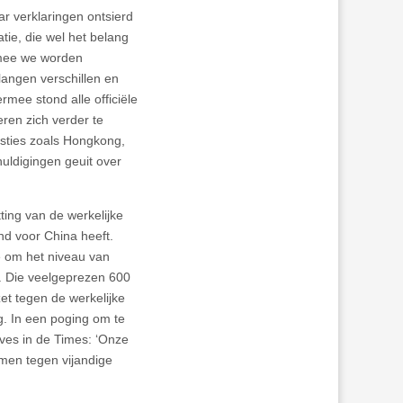
ar verklaringen ontsierd
tie, die wel het belang
rmee we worden
angen verschillen en
rmee stond alle officiële
eren zich verder te
sties zoals Hongkong,
uldigingen geuit over
ting van de werkelijke
nd voor China heeft.
ë om het niveau van
s. Die veelgeprezen 600
zet tegen de werkelijke
. In een poging om te
ves in de Times: ‘Onze
rmen tegen vijandige