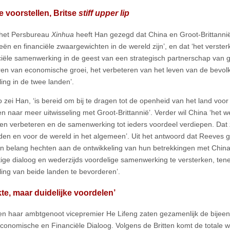
 voorstellen, Britse
stiff upper lip
 het Persbureau
Xinhua
heeft Han gezegd dat China en Groot-Brittannië 
ën en financiële zwaargewichten in de wereld zijn’, en dat ‘het verst
ciële samenwerking in de geest van een strategisch partnerschap van g
en van economische groei, het verbeteren van het leven van de bevol
ling in de twee landen’.
o zei Han, ‘is bereid om bij te dragen tot de openheid van het land voor
en naar meer uitwisseling met Groot-Brittannië’. Verder wil China ‘het w
en verbeteren en de samenwerking tot ieders voordeel verdiepen. Dat z
den en voor de wereld in het algemeen’. Uit het antwoord dat Reeves g
ten belang hechten aan de ontwikkeling van hun betrekkingen met China
ige dialoog en wederzijds voordelige samenwerking te versterken, te
ling van beide landen te bevorderen’.
te, maar duidelijke voordelen’
n haar ambtgenoot vicepremier He Lifeng zaten gezamenlijk de bijeen
conomische en Financiële Dialoog. Volgens de Britten komt de totale w