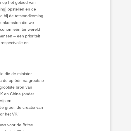
a op het gebied van
ng] opstellen en de
d bij de totstandkoming
reenkomsten die we
economieën ter wereld
nsen – een prioriteit
respectvolle en
e die de minister
na de op één na grootste
grootste bron van
VK en China (onder
wijs en
e groei, de creatie van
or het VK.’
uws voor de Britse