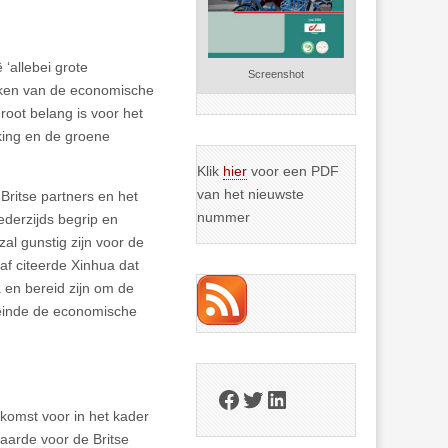
‘allebei grote
Screenshot
erken van de economische
root belang is voor het
king en de groene
Klik
hier
voor een PDF
van het nieuwste
 Britse partners en het
nummer
ederzijds begrip en
al gunstig zijn voor de
af citeerde Xinhua dat
 en bereid zijn om de
neinde de economische
Facebook
Twitter
LinkedIn
komst voor in het kader
aarde voor de Britse