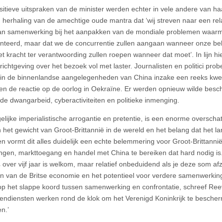
ositieve uitspraken van de minister werden echter in vele andere van ha
 herhaling van de amechtige oude mantra dat ‘wij streven naar een rela
van samenwerking bij het aanpakken van de mondiale problemen waa
nteerd, maar dat we de concurrentie zullen aangaan wanneer onze bel
t kracht ter verantwoording zullen roepen wanneer dat moet’. In lijn hie
richtgeving over het bezoek vol met laster. Journalisten en politici prob
n de binnenlandse aangelegenheden van China inzake een reeks kwe
 en de reactie op de oorlog in Oekraïne. Er werden opnieuw wilde besch
e dwangarbeid, cyberactiviteiten en politieke inmenging.
elijke imperialistische arrogantie en pretentie, is een enorme overschat
n het gewicht van Groot-Brittannië in de wereld en het belang dat het la
n vormt dit alles duidelijk een echte belemmering voor Groot-Brittanni
ingen, markttoegang en handel met China te bereiken dat hard nodig i
£ over vijf jaar is welkom, maar relatief onbeduidend als je deze som af
n van de Britse economie en het potentieel voor verdere samenwerking
p het slappe koord tussen samenwerking en confrontatie, schreef Ree
ngendiensten werken rond de klok om het Verenigd Koninkrijk te besche
en.’