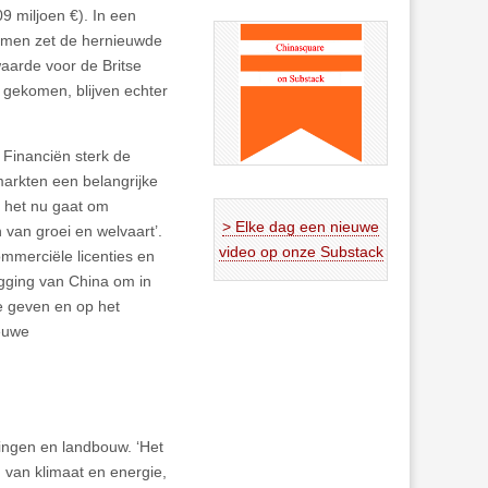
9 miljoen €). In een
omen zet de hernieuwde
waarde voor de Britse
s gekomen, blijven echter
n Financiën sterk de
markten een belangrijke
f het nu gaat om
> Elke dag een nieuwe
n van groei en welvaart’.
video op onze Substack
mmerciële licenties en
egging van China om in
te geven en op het
ieuwe
ingen en landbouw. ‘Het
van klimaat en energie,