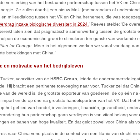
f de versterking van het bestaande partnerschap tussen het VK en Chin
nergie. Ze zullen daarbij een nieuw MoU [memorandum of understandi
– en milieudialoog tussen het VK en China hernemen, die was toegezeg
Verdrag inzake biologische diversiteit in 2024.
’ Reeves stelde: ‘De ove
ereikt laten zien dat pragmatische samenwerking tussen de grootste 
helpen de economische groei te stimuleren ten gunste van werkende me
Plan for Change
. Meer in het algemeen werken we vanaf vandaag aan 
nte betrekkingen met China.’
e en motivatie van het bedrijfsleven
 Tucker, voorzitter van de
HSBC Group
, leidde de ondernemersdelegati
de. Hij bracht een pertinente toevoeging naar voor. Tucker zei dat Chi
 van de wereld is, de grootste exporteur van goederen, de op één na 
import en de op drie na grootste handelspartner van het VK. Dat het 
op het gebied van handel, investeringen, financiën, gezondheid, onder
erandering hun partnerschap gaan verdiepen is van vitaal belang voor d
ingen en banen van hoge kwaliteit. En dat geldt zowel voor China als vo
reis naar China vond plaats in de context van een litanie van slecht nie