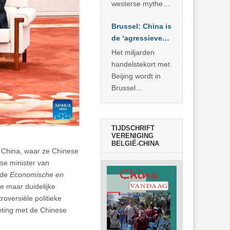
… >> lees meer
westerse mythe of
de dagelijkse
Brussel: China is
realiteit in China?
de ‘agressieve
schuldige’
Het miljarden
handelstekort met
Beijing wordt in
Brussel
voorgesteld als
bewijs van
economische
TIJDSCHRIFT
agressie. In
VERENIGING
BELGIË-CHINA
werkelijkheid
i China, waar ze Chinese
verhult die
tse minister van
spectaculaire
 de
Economische en
rekensom vooral
e maar duidelijke
de industriële
roversiële politieke
achterstand die
eting met de Chinese
… >> lees meer