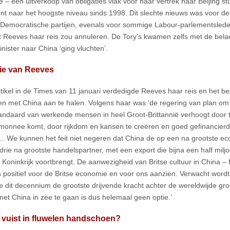
 – een uitverkoop van obligaties vlak voor haar vertrek naar Beijing s
t naar het hoogste niveau sinds 1998. Dit slechte nieuws was voor d
-Democratische partijen, evenals voor sommige Labour-parlementslede
t Reeves haar reis zou annuleren. De Tory’s kwamen zelfs met de belac
nister naar China ‘ging vluchten’.
tie van Reeves
rtikel in de Times van 11 januari verdedigde Reeves haar reis en het be
n met China aan te halen. Volgens haar was ‘de regering van plan om 
andaard van werkende mensen in heel Groot-Brittannië verhoogt door te
monnee komt, door rijkdom en kansen te creëren en goed gefinancierd
… We kunnen het feit niet negeren dat China de op een na grootste eco
drie na grootste handelspartner, met een export die bijna een half milj
 Koninkrijk voortbrengt. De aanwezigheid van Britse cultuur in China –
is positief voor de Britse economie en voor ons aanzien. Verwacht word
 dit decennium de grootste drijvende kracht achter de wereldwijde groei
met China in zee te gaan is dus helemaal geen optie.’
 vuist in fluwelen handschoen?