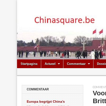
Chinasquare.
Skip
Main
Startpagina
Actueel
Commentaar
Dossi
to
menu
Sub
content
menu
COMMENT
COMMENTAAR
Voor
Brit
Europa begrijpt China’s