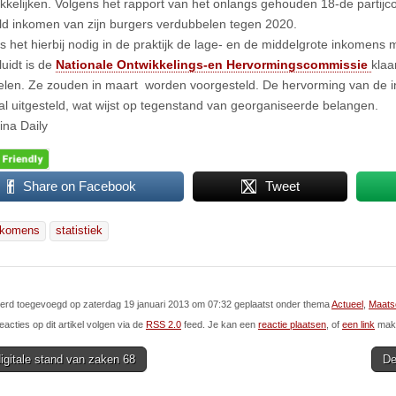
kelijken. Volgens het rapport van het onlangs gehouden 18-de partijco
d inkomen van zijn burgers verdubbelen tegen 2020.
 is het hierbij nodig in de praktijk de lage- en de middelgrote inkomen
luidt is de
Nationale Ontwikkelings-en Hervormingscommissie
klaa
len. Ze zouden in maart worden voorgesteld. De hervorming van de i
l uitgesteld, wat wijst op tegenstand van georganiseerde belangen.
ina Daily
Share on Facebook
Tweet
nkomens
statistiek
 werd toegevoegd op zaterdag 19 januari 2013 om 07:32 geplaatst onder thema
Actueel
,
Maats
eacties op dit artikel volgen via de
RSS 2.0
feed. Je kan een
reactie plaatsen
, of
een link
make
gitale stand van zaken 68
De
ion