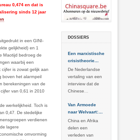
ureau 0,474 en dat is
lisering sinds 12 jaar
en
DOSSIERS
itgedrukt in een GINI-
rekte gelijkheid) en 1
Een marxistische
 de Maotijd bedroeg de
crisistheorie
ngen waarbij een
voor vandaag
ijfer is zowat gelijk aan
De Nederlandse
og boven het alarmpeil
vertaling van een
dan berekeningen van de
interview dat de
cijfer van 0,61 in 2010
Chinese
Academie voor
Van Armoede
e werkelijkheid. Toch is
Sociale
naar Welvaart:
van 0,47. De stedelijke
Wetenschappen
Wat Afrika kan
komensgroepen verdienen
afnam van de
China en Afrika
leren van
 de lagere
Britse
delen een
China’s
 economische omvorming
marxistische
verleden van