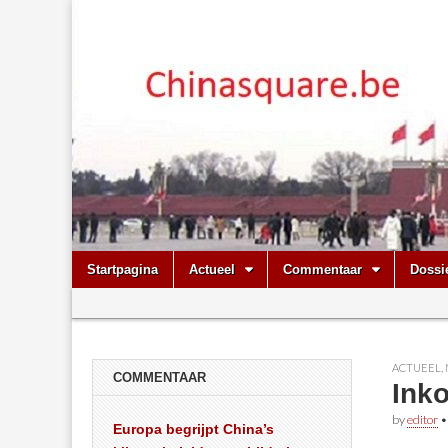
Chinasquare.
Skip
Main
Startpagina
Actueel
Commentaar
Dossi
to
menu
Sub
content
menu
ACTUEEL
,
COMMENTAAR
Ink
by
editor
Europa begrijpt China’s