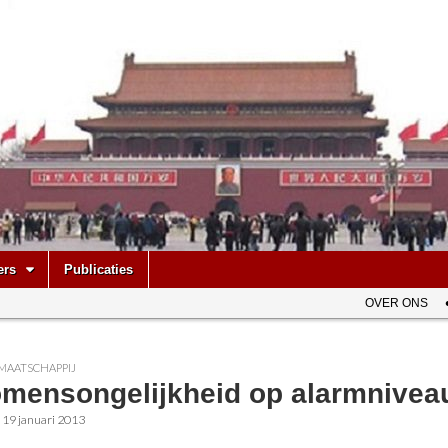
be
ers
Publicaties
OVER ONS
MAATSCHAPPIJ
omensongelijkheid op alarmnivea
•
19 januari 2013