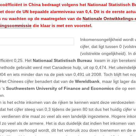
coëfficiënt in China bedraagt volgens het Nationaal Statistisch B
t door de UN bepaalde alarmniveau van 0,4. Dit is de eerste actua
is nu wachten op de maatregelen van de
Nationale Ontwikkelings-
ingscommissie
die klaar is met een voorstel.
Inkomensongelijkheid wordt u
cijfer, dat ligt tussen 0 (volst
(volstrekte ongelijkheid). In
fficiënt 0,25. Het
Nationaal Statistisch Bureau
kwam in zijn berekeni
ethode gebruikt werd met Canadese hulp, uit op 0,474. Het uiteindelijk c
2004 en iets minder dan na de piek van 0,491 uit 2008. Toch blijft het n
 Het Chinees cijfer benadert dat van de
Wereldbank
, maar ligt lager 
 ‘s
Southwestern University of Finance and Economics
die op een 
en.
 is het echte inkomen van de rijken te kennen want deze verdoezelen d
 dat het cijfer steeg van 0,3 tijdens de jaren 80 tot dus het huidig cijfer 
 verdienen drie maal zo veel als een landelijk ingezetene. Hogere in
l zo veel als de armere. Het is dus duidelijk dat indien het inkomen van
groepen verhoogd wordt, dit het verbruik zou doen toenemen en de