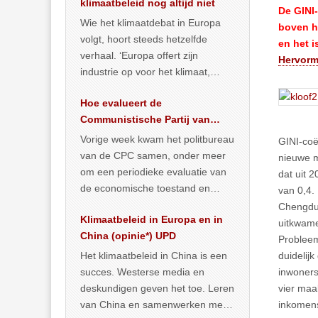
klimaatbeleid nog altijd niet
De GINI-
Wie het klimaatdebat in Europa
boven he
volgt, hoort steeds hetzelfde
en het 
verhaal. ‘Europa offert zijn
Hervorm
industrie op voor het klimaat,
terwijl China onder het mom van
Hoe evalueert de
vergroening
… >> lees meer
Communistische Partij van
China de economische
Vorige week kwam het politbureau
GINI-coë
situatie?
van de CPC samen, onder meer
nieuwe m
om een periodieke evaluatie van
dat uit 
de economische toestand en
van 0,4.
politiek te maken. We
Chengdu
Klimaatbeleid in Europa en in
publiceerden
… >> lees meer
uitkwam
China (opinie*) UPD
Probleem
Het klimaatbeleid in China is een
duidelijk
succes. Westerse media en
inwoners
deskundigen geven het toe. Leren
vier maa
van China en samenwerken met
inkomens