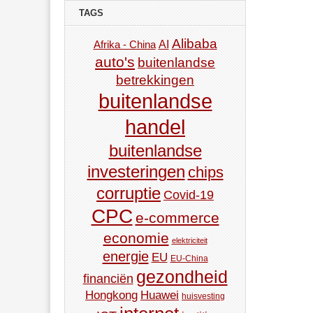
TAGS
Alibaba
AI
Afrika - China
auto's
buitenlandse
betrekkingen
buitenlandse
handel
buitenlandse
investeringen
chips
corruptie
Covid-19
CPC
e-commerce
economie
elektriciteit
energie
EU
EU-China
gezondheid
financiën
Hongkong
Huawei
huisvesting