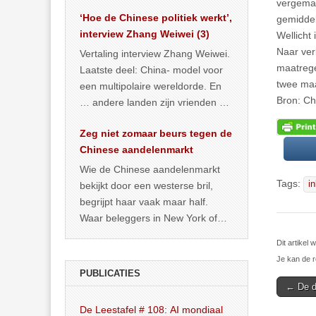
het land dan maar? ‘Dat
vergemak
‘Hoe de Chinese politiek werkt’,
… >> lees meer
gemiddel
interview Zhang Weiwei (3)
Wellicht
Naar ver
Vertaling interview Zhang Weiwei.
maatrege
Laatste deel: China- model voor
twee maa
een multipolaire wereldorde. En
Bron: Ch
… andere landen zijn vrienden of
kunnen het worden.
Zeg niet zomaar beurs tegen de
Chinese aandelenmarkt
Wie de Chinese aandelenmarkt
Tags:
i
bekijkt door een westerse bril,
begrijpt haar vaak maar half.
Waar beleggers in New York of
Londen vooral kijken naar winst,
Dit artikel
… >> lees meer
Je kan de r
PUBLICATIES
Post
← De di
navigat
De Leestafel # 108: AI mondiaal