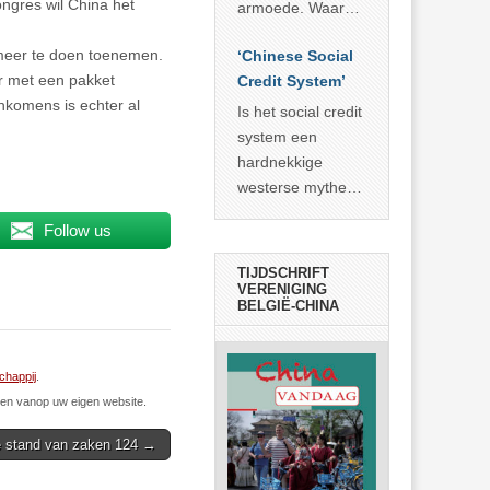
economisch
ngres wil China het
econoom Michael
armoede. Waar
wonder
Roberts. Het laat
China er de
s meer te doen toenemen.
zien dat
‘Chinese Social
voorbije veertig
r met een pakket
… >> lees meer
Credit System’
jaar in slaagde
nkomens is echter al
meer dan 800
Is het social credit
miljoen mensen
system een
uit de armoede
hardnekkige
… >> lees meer
westerse mythe of
de dagelijkse
Follow us
realiteit in China?
TIJDSCHRIFT
VERENIGING
BELGIË-CHINA
chappij
.
n vanop uw eigen website.
 stand van zaken 124 →