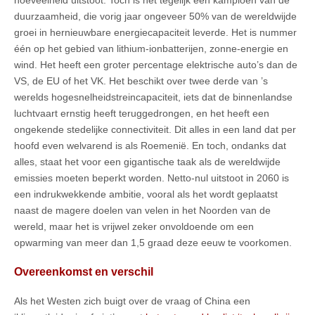
duurzaamheid, die vorig jaar ongeveer 50% van de wereldwijde
groei in hernieuwbare energiecapaciteit leverde. Het is nummer
één op het gebied van lithium-ionbatterijen, zonne-energie en
wind. Het heeft een groter percentage elektrische auto’s dan de
VS, de EU of het VK. Het beschikt over twee derde van ’s
werelds hogesnelheidstreincapaciteit, iets dat de binnenlandse
luchtvaart ernstig heeft teruggedrongen, en het heeft een
ongekende stedelijke connectiviteit. Dit alles in een land dat per
hoofd even welvarend is als Roemenië. En toch, ondanks dat
alles, staat het voor een gigantische taak als de wereldwijde
emissies moeten beperkt worden. Netto-nul uitstoot in 2060 is
een indrukwekkende ambitie, vooral als het wordt geplaatst
naast de magere doelen van velen in het Noorden van de
wereld, maar het is vrijwel zeker onvoldoende om een ​​
opwarming van meer dan 1,5 graad deze eeuw te voorkomen.
Overeenkomst en verschil
Als het Westen zich buigt over de vraag of China een