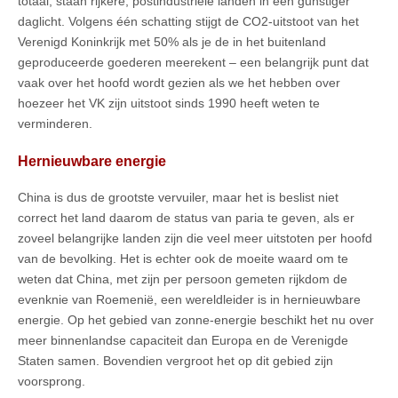
totaal, staan rijkere, postindustriële landen in een gunstiger
daglicht. Volgens één schatting stijgt de CO2-uitstoot van het
Verenigd Koninkrijk met 50% als je de in het buitenland
geproduceerde goederen meerekent – een belangrijk punt dat
vaak over het hoofd wordt gezien als we het hebben over
hoezeer het VK zijn uitstoot sinds 1990 heeft weten te
verminderen.
Hernieuwbare energie
China is dus de grootste vervuiler, maar het is beslist niet
correct het land daarom de status van paria te geven, als er
zoveel belangrijke landen zijn die veel meer uitstoten per hoofd
van de bevolking. Het is echter ook de moeite waard om te
weten dat China, met zijn per persoon gemeten rijkdom de
evenknie van Roemenië, een wereldleider is in hernieuwbare
energie. Op het gebied van zonne-energie beschikt het nu over
meer binnenlandse capaciteit dan Europa en de Verenigde
Staten samen. Bovendien vergroot het op dit gebied zijn
voorsprong.