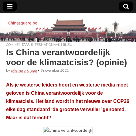
Chinasquare.be
COMMENTAAR
,
INTERNATIONAAL
,
MILIEU
Is China verantwoordelijk
voor de klimaatcisis? (opinie)
by
externe bijdrage
•
8 november 2021
Als je westerse leiders hoort en westerse media moet
geloven is China verantwoordelijk voor de
klimaatcisis. Het land wordt in het nieuws over COP26
elke dag standaard
‘de grootste vervuiler’
genoemd.
Maar is dat terecht?