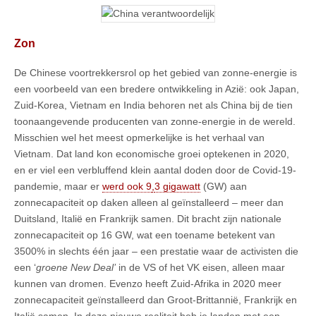
Zon
De Chinese voortrekkersrol op het gebied van zonne-energie is
een voorbeeld van een bredere ontwikkeling in Azië: ook Japan,
Zuid-Korea, Vietnam en India behoren net als China bij de tien
toonaangevende producenten van zonne-energie in de wereld.
Misschien wel het meest opmerkelijke is het verhaal van
Vietnam. Dat land kon economische groei optekenen in 2020,
en er viel een verbluffend klein aantal doden door de Covid-19-
pandemie, maar er
werd ook 9
,
3 gigawatt
(GW) aan
zonnecapaciteit op daken alleen al geïnstalleerd – meer dan
Duitsland, Italië en Frankrijk samen. Dit bracht zijn nationale
zonnecapaciteit op 16 GW, wat een toename betekent van
3500% in slechts één jaar – een prestatie waar de activisten die
een ‘
groene
New Deal’
in de VS of het VK eisen, alleen maar
kunnen van dromen. Evenzo heeft Zuid-Afrika in 2020 meer
zonnecapaciteit geïnstalleerd dan Groot-Brittannië, Frankrijk en
Italië samen. In deze nieuwe realiteit heb je landen met een