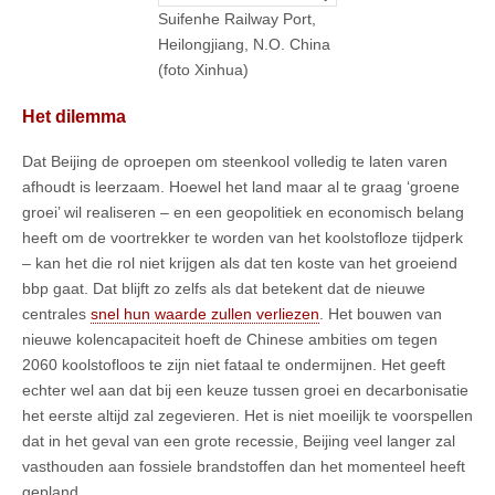
Suifenhe Railway Port,
Heilongjiang, N.O. China
(foto Xinhua)
Het dilemma
Dat Beijing de oproepen om steenkool volledig te laten varen
afhoudt is leerzaam. Hoewel het land maar al te graag ‘groene
groei’ wil realiseren – en een geopolitiek en economisch belang
heeft om de voortrekker te worden van het koolstofloze tijdperk
– kan het die rol niet krijgen als dat ten koste van het groeiend
bbp gaat. Dat blijft zo zelfs als dat betekent dat de nieuwe
centrales
snel hun waarde zullen verliezen
. Het bouwen van
nieuwe kolencapaciteit hoeft de Chinese ambities om tegen
2060 koolstofloos te zijn niet fataal te ondermijnen. Het geeft
echter wel aan dat bij een keuze tussen groei en decarbonisatie
het eerste altijd zal zegevieren. Het is niet moeilijk te voorspellen
dat in het geval van een grote recessie, Beijing veel langer zal
vasthouden aan fossiele brandstoffen dan het momenteel heeft
gepland.