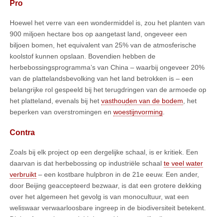
Pro
Hoewel het verre van een wondermiddel is, zou het planten van
900 miljoen hectare bos op aangetast land, ongeveer een
biljoen bomen, het equivalent van 25% van de atmosferische
koolstof kunnen opslaan. Bovendien hebben de
herbebossingsprogramma’s van China – waarbij ongeveer 20%
van de plattelandsbevolking van het land betrokken is – een
belangrijke rol gespeeld bij het terugdringen van de armoede op
het platteland, evenals bij het
vasthou
d
en van de bodem
, het
beperken van overstromingen en
woestijnvorming
.
Contra
Zoals bij elk project op een dergelijke schaal, is er kritiek. Een
daarvan is dat herbebossing op industriële schaal
te veel water
verbruikt
– een kostbare hulpbron in de 21e eeuw. Een ander,
door Beijing geaccepteerd bezwaar, is dat een grotere dekking
over het algemeen het gevolg is van monocultuur, wat een
weliswaar verwaarloosbare ingreep in de biodiversiteit betekent.