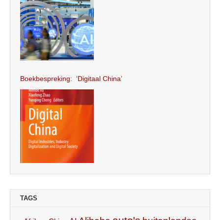
Boekbespreking: ‘Digitaal China’
TAGS