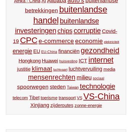
auto's
Alibaba
buitenlandse
AI
Afrika - China
buitenlandse
betrekkingen
handel
buitenlandse
investeringen
corruptie
chips
Covid-
CPC
e-commerce
economie
19
elektriciteit
gezondheid
energie
financiën
EU
EU-China
internet
ICT
Hongkong
Huawei
huisvesting
klimaat
luchtvervuiling
justitie
media
luchtvaart
mensenrechten
milieu
sociaal
technologie
spoorwegen
steden
Taiwan
VS-China
Tibet
toerisme
transport
telecom
VS
Xinjiang
zijderoutes
zonne-energie