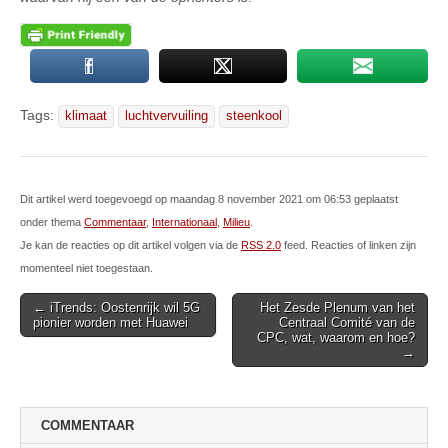
Tags:
klimaat
luchtvervuiling
steenkool
Dit artikel werd toegevoegd op maandag 8 november 2021 om 06:53 geplaatst
onder thema
Commentaar
,
Internationaal
,
Milieu
.
Je kan de reacties op dit artikel volgen via de
RSS 2.0
feed. Reacties of linken zijn
momenteel niet toegestaan.
Post
← iTrends: Oostenrijk wil 5G
Het Zesde Plenum van het
pionier worden met Huawei
Centraal Comité van de
navigation
CPC, wat, waarom en hoe?
→
COMMENTAAR