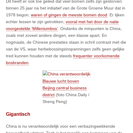
Dit heeft er ook toe geleid dat veel bomen zelfs zijn gestorven:
binnen 25 jaar na het initiatief van de Grote Groene Muur dat in
1978 begon,
waren of gingen de meeste bomen dood
. Er lijken
echter lessen te zijn getrokken,
vooral met het door de natie
voorgestelde ‘Milleniumbos’
. Ondanks de minpunten is China,
zoals met zoveel andere dingen, een klasse apart. En
nogmaals, de Chinese prestaties staan ​​in schril contrast met die
van de VS, waar herbebossingsinspanningen zelfs geen gelijke
tred kunnen houden met de steeds
frequenter voorkomende
bosbranden
.
Blauwe lucht boven
Beijing central business
district
(foto China Daily /
Sheng Peng)
Gigantisch
China is nu verantwoordelijk voor een verbazingwekkende
hoeveelheid uitstoot. Toch is het tegelijk een kampioen van de