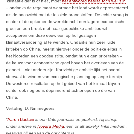
‘klimaatleider is of niet’, moet
het antwoord beslist ‘toch wel’ zijn
– ondanks de regelmaat waarmee het land wordt gepresenteerd
als de booswicht met de fossiele brandstoffen. De echte vraag is
echter of de opkomende wereldmacht een lagere economische
groei en een breuk met haar geopolitieke ambities wil
accepteren om deze eeuw een op hol geslagen
klimaatverandering af te wenden. Ondanks hun zeer luide
kritieken op China, heerst hierover onder de politieke elites in
het Noorden een doodse stilte, omdat hun eigen prioriteiten –
de keuze voor economische groei boven het overleven van de
planeet – niet anders zijn. Kortzichtige ambitie lijkt het overal
steevast te winnen van ecologische planning op lange termijn.
De westerse resultaten op het gebied van het klimaat blijven
echter ook nog eens deprimerend achterlopen op die van
China.
Vertaling: D. Nimmegeers
*
Aaron Bastani
is een Brits journalist en publicist. Hij schrijft
onder andere in
Novara Media
, een onafhankelijk links medium,
waarvan hij een van de oprichters is
.