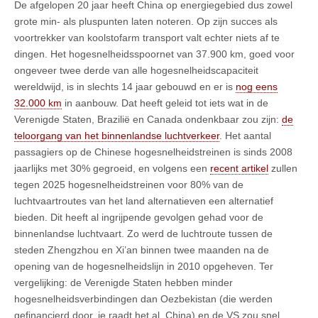
De afgelopen 20 jaar heeft China op energiegebied dus zowel
grote min- als pluspunten laten noteren. Op zijn succes als
voortrekker van koolstofarm transport valt echter niets af te
dingen. Het hogesnelheidsspoornet van 37.900 km, goed voor
ongeveer twee derde van alle hogesnelheidscapaciteit
wereldwijd, is in slechts 14 jaar gebouwd en er is
nog eens
32.000 km
in aanbouw. Dat heeft geleid tot iets wat in de
Verenigde Staten, Brazilië en Canada ondenkbaar zou zijn:
de
teloorgang van het binnenlandse luchtverkeer
. Het aantal
passagiers op de Chinese hogesnelheidstreinen is sinds 2008
jaarlijks met 30% gegroeid, en volgens een
recent artikel
zullen
tegen 2025 hogesnelheidstreinen voor 80% van de
luchtvaartroutes van het land alternatieven een alternatief
bieden. Dit heeft al ingrijpende gevolgen gehad voor de
binnenlandse luchtvaart. Zo werd de luchtroute tussen de
steden Zhengzhou en Xi’an binnen twee maanden na de
opening van de hogesnelheidslijn in 2010 opgeheven. Ter
vergelijking: de Verenigde Staten hebben minder
hogesnelheidsverbindingen dan Oezbekistan (die werden
gefinancierd door, je raadt het al, China) en de VS zou snel