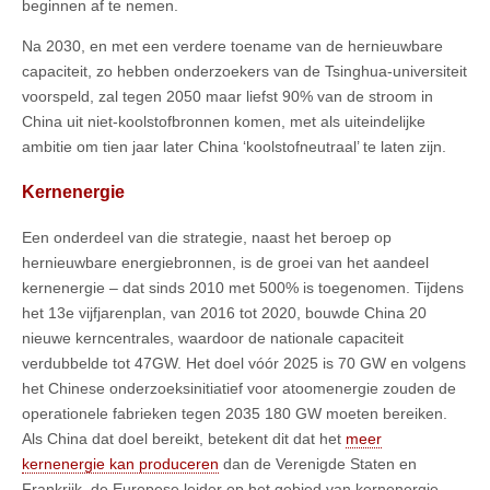
beginnen af te nemen.
Na 2030, en met een verdere toename van de hernieuwbare
capaciteit, zo hebben onderzoekers van de Tsinghua-universiteit
voorspeld, zal tegen 2050 maar liefst 90% van de stroom in
China uit niet-koolstofbronnen komen, met als uiteindelijke
ambitie om tien jaar later China ‘koolstofneutraal’ te laten zijn.
Kernenergie
Een onderdeel van die strategie, naast het beroep op
hernieuwbare energiebronnen, is de groei van het aandeel
kernenergie – dat sinds 2010 met 500% is toegenomen. Tijdens
het 13e vijfjarenplan, van 2016 tot 2020, bouwde China 20
nieuwe kerncentrales, waardoor de nationale capaciteit
verdubbelde tot 47GW. Het doel vóór 2025 is 70 GW en volgens
het Chinese onderzoeksinitiatief voor atoomenergie zouden de
operationele fabrieken tegen 2035 180 GW moeten bereiken.
Als China dat doel bereikt, betekent dit dat het
meer
kernenergie kan produceren
dan de Verenigde Staten en
Frankrijk, de Europese leider op het gebied van kernenergie,