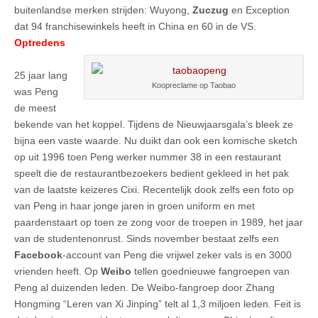
buitenlandse merken strijden: Wuyong,
Zuczug
en Exception
dat 94 franchisewinkels heeft in China en 60 in de VS.
Optredens
25 jaar lang
Koopreclame op Taobao
was Peng
de meest
bekende van het koppel. Tijdens de Nieuwjaarsgala’s bleek ze
bijna een vaste waarde. Nu duikt dan ook een komische sketch
op uit 1996 toen Peng werker nummer 38 in een restaurant
speelt die de restaurantbezoekers bedient gekleed in het pak
van de laatste keizeres Cixi. Recentelijk dook zelfs een foto op
van Peng in haar jonge jaren in groen uniform en met
paardenstaart op toen ze zong voor de troepen in 1989, het jaar
van de studentenonrust. Sinds november bestaat zelfs een
Facebook
-account van Peng die vrijwel zeker vals is en 3000
vrienden heeft. Op
Weibo
tellen goednieuwe fangroepen van
Peng al duizenden leden. De Weibo-fangroep door Zhang
Hongming “Leren van Xi Jinping” telt al 1,3 miljoen leden. Feit is