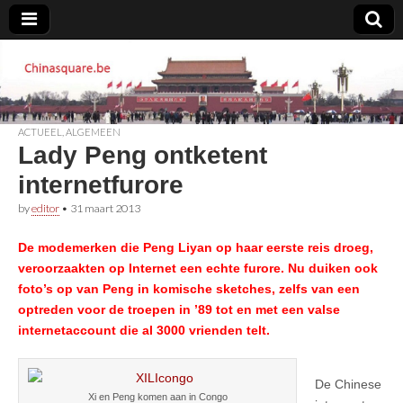
Chinasquare.be
ACTUEEL
,
ALGEMEEN
Lady Peng ontketent
internetfurore
by
editor
•
31 maart 2013
De modemerken die Peng Liyan op haar eerste reis droeg,
veroorzaakten op Internet een echte furore. Nu duiken ook
foto’s op van Peng in komische sketches, zelfs van een
optreden voor de troepen in ’89 tot en met een valse
internetaccount die al 3000 vrienden telt.
De Chinese
Xi en Peng komen aan in Congo