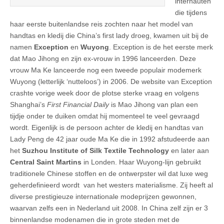
internauten
die tijdens
haar eerste buitenlandse reis zochten naar het model van
handtas en kledij die China’s first lady droeg, kwamen uit bij de
namen
Exception
en
Wuyong
. Exception is de het eerste merk
dat Mao Jihong en zijn ex-vrouw in 1996 lanceerden. Deze
vrouw Ma Ke lanceerde nog een tweede populair modemerk
Wuyong (letterlijk ‘nutteloos’) in 2006. De website van Exception
crashte vorige week door de plotse sterke vraag en volgens
Shanghai’s
First Financial Daily
is Mao Jihong van plan een
tijdje onder te duiken omdat hij momenteel te veel gevraagd
wordt. Eigenlijk is de persoon achter de kledij en handtas van
Lady Peng de 42 jaar oude Ma Ke die in 1992 afstudeerde aan
het
Suzhou Institute of Silk Textile Technology
en later aan
Central Saint Martins
in Londen. Haar Wuyong-lijn gebruikt
traditionele Chinese stoffen en de ontwerpster wil dat luxe weg
geherdefinieerd wordt van het westers materialisme. Zij heeft al
diverse prestigieuze internationale modeprijzen gewonnen,
waarvan zelfs een in Nederland uit 2008. In China zelf zijn er 3
binnenlandse modenamen die in grote steden met de