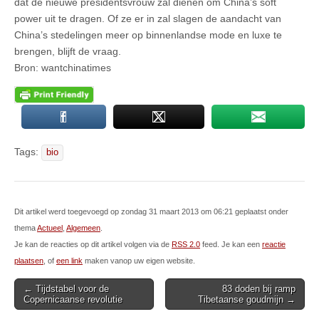
dat de nieuwe presidentsvrouw zal dienen om China’s soft
power uit te dragen. Of ze er in zal slagen de aandacht van
China’s stedelingen meer op binnenlandse mode en luxe te
brengen, blijft de vraag.
Bron: wantchinatimes
Tags:
bio
Dit artikel werd toegevoegd op zondag 31 maart 2013 om 06:21 geplaatst onder
thema
Actueel
,
Algemeen
.
Je kan de reacties op dit artikel volgen via de
RSS 2.0
feed. Je kan een
reactie
plaatsen
, of
een link
maken vanop uw eigen website.
Post
← Tijdstabel voor de
83 doden bij ramp
Copernicaanse revolutie
Tibetaanse goudmijn →
navigation