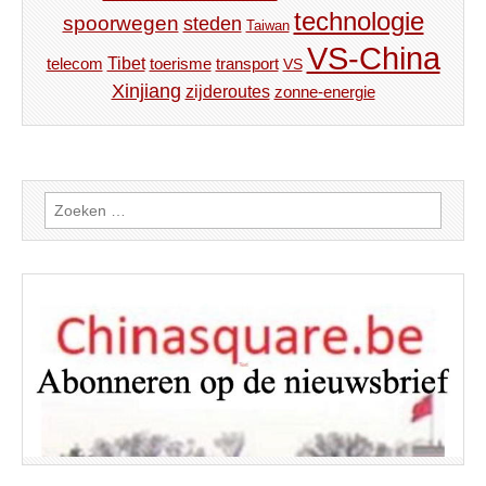
technologie
spoorwegen
steden
Taiwan
VS-China
Tibet
toerisme
transport
telecom
VS
Xinjiang
zijderoutes
zonne-energie
Zoeken
naar: