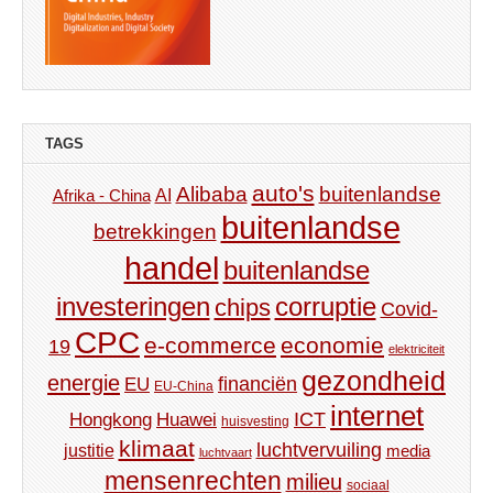
TAGS
auto's
Alibaba
buitenlandse
AI
Afrika - China
buitenlandse
betrekkingen
handel
buitenlandse
investeringen
corruptie
chips
Covid-
CPC
e-commerce
economie
19
elektriciteit
gezondheid
energie
financiën
EU
EU-China
internet
ICT
Hongkong
Huawei
huisvesting
klimaat
luchtvervuiling
justitie
media
luchtvaart
mensenrechten
milieu
sociaal