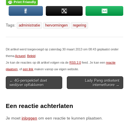
Tags:
administratie
hervormingen
regering
Dit artikel werd toegevoegd op zaterdag 30 maart 2013 om 08:43 geplaatst onder
thema
Actueel
,
Beleid
.
Je kan de reacties op dit artikel volgen via de
RSS 2.0
feed. Je kan een
reactie
plaatsen
, of
een link
maken vanop uw eigen website.
Post
← 4G-perspektief doet
Lady Peng ontketent
wedijver opflakkeren
internetfurore →
navigation
Een reactie achterlaten
Je moet
inloggen
om een reactie te kunnen plaatsen.