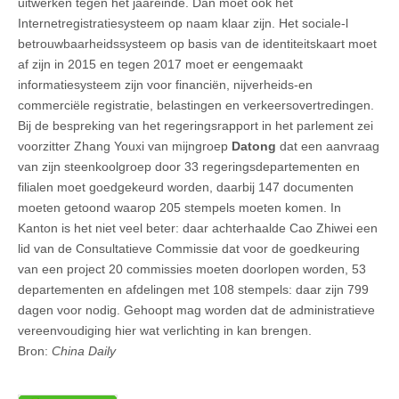
uitwerken tegen het jaareinde. Dan moet ook het
Internetregistratiesysteem op naam klaar zijn. Het sociale-l
betrouwbaarheidssysteem op basis van de identiteitskaart moet
af zijn in 2015 en tegen 2017 moet er eengemaakt
informatiesysteem zijn voor financiën, nijverheids-en
commerciële registratie, belastingen en verkeersovertredingen.
Bij de bespreking van het regeringsrapport in het parlement zei
voorzitter Zhang Youxi van mijngroep
Datong
dat een aanvraag
van zijn steenkoolgroep door 33 regeringsdepartementen en
filialen moet goedgekeurd worden, daarbij 147 documenten
moeten getoond waarop 205 stempels moeten komen. In
Kanton is het niet veel beter: daar achterhaalde Cao Zhiwei een
lid van de Consultatieve Commissie dat voor de goedkeuring
van een project 20 commissies moeten doorlopen worden, 53
departementen en afdelingen met 108 stempels: daar zijn 799
dagen voor nodig. Gehoopt mag worden dat de administratieve
vereenvoudiging hier wat verlichting in kan brengen.
Bron:
China Daily