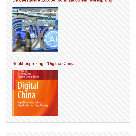
De Leestafel # 108: AI mondiaal op een tweesprong
Boekbespreking: ‘Digitaal China’