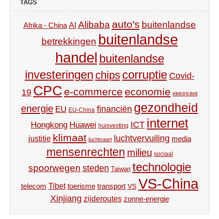
TAGS
auto's
Alibaba
buitenlandse
AI
Afrika - China
buitenlandse
betrekkingen
handel
buitenlandse
investeringen
corruptie
chips
Covid-
CPC
e-commerce
economie
19
elektriciteit
gezondheid
energie
financiën
EU
EU-China
internet
ICT
Hongkong
Huawei
huisvesting
klimaat
luchtvervuiling
justitie
media
luchtvaart
mensenrechten
milieu
sociaal
technologie
spoorwegen
steden
Taiwan
VS-China
Tibet
toerisme
transport
telecom
VS
Xinjiang
zijderoutes
zonne-energie