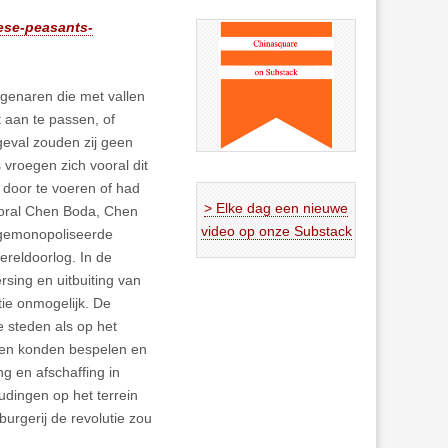
nese-peasants-
genaren die met vallen
aan te passen, of
 geval zouden zij geen
 vroegen zich vooral dit
door te voeren of had
> Elke dag een nieuwe
ooral Chen Boda, Chen
video op onze Substack
 gemonopoliseerde
reldoorlog. In de
ing en uitbuiting van
tie onmogelijk. De
 steden als op het
epen konden bespelen en
ng en afschaffing in
udingen op het terrein
burgerij de revolutie zou