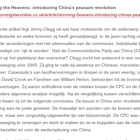
g the Heavens: introducing China’s peasant revolution
morningstaronline.co.uk/article/storming-heavens-introducing-chinas-pea
erste artikel legt Jenny Clegg uit wat haar motiveerde om dit onderwerp
tsstudie en welke bronnen zij heeft geraadpleegd. In de jaren tachtig 
nde veranderingen met het uiteenvallen van de communes. Individuele
digd om ‘rijk te worden’. Had de Communistische Partij van China (CP
el op het platteland dan overschat? Clegg zocht het antwoord in een o
weging vóór 1949. Zij ging te rade bij westerse en Chinese, marxistisc
sten. Casestudy’s van landhervormingen in dorpen in de jaren veertig, 
n David Crook en
Fanshen
van William Hinton, behoorden tot de bronn
vertuigen. Zij waren onthullend over de relaties tussen de CPC en de
dere algemene analyse mogelijk. Na de vergelijking tussen verschille
n kwam zij tot de volgende conclusies. De keuze in China voor revolutie
ng was de juiste geweest. De massalijn ten aanzien van de boeren w
e, maar een zorgvuldig uitgewerkte lijn van klassenstrijd. De CPC was 
weging te verenigen en sterk te maken en ze te koppelen aan de nat
bezetter en voor de wederopleving van China.