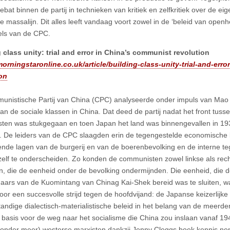
debat binnen de partij in technieken van kritiek en zelfkritiek over de eig
massalijn. Dit alles leeft vandaag voort zowel in de ‘beleid van openhei
gels van de CPC.
 class unity: trial and error in China’s communist revolution
morningstaronline.co.uk/article/building-class-unity-trial-and-er
on
nistische Partij van China (CPC) analyseerde onder impuls van Mao
 van de sociale klassen in China. Dat deed de partij nadat het front tu
isten was stukgegaan en toen Japan het land was binnengevallen in 19
. De leiders van de CPC slaagden erin de tegengestelde economische
lende lagen van de burgerij en van de boerenbevolking en de interne te
zelf te onderscheiden. Zo konden de communisten zowel linkse als rech
n, die de eenheid onder de bevolking ondermijnden. Die eenheid, die 
ars van de Kuomintang van Chinag Kai-Shek bereid was te sluiten, w
oor een succesvolle strijd tegen de hoofdvijand: de Japanse keizerlijke 
tandige dialectisch-materialistische beleid in het belang van de meerde
 basis voor de weg naar het socialisme die China zou inslaan vanaf 194
onder meer) westerse marxisten dankzij Jenny Cleggs boek kennis ne