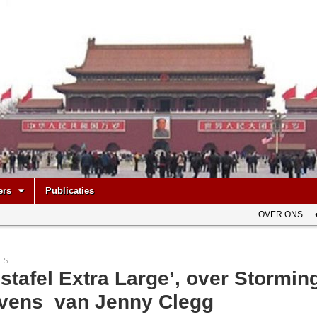
be
ers
Publicaties
OVER ONS
ES
stafel Extra Large’, over Stormin
vens van Jenny Clegg