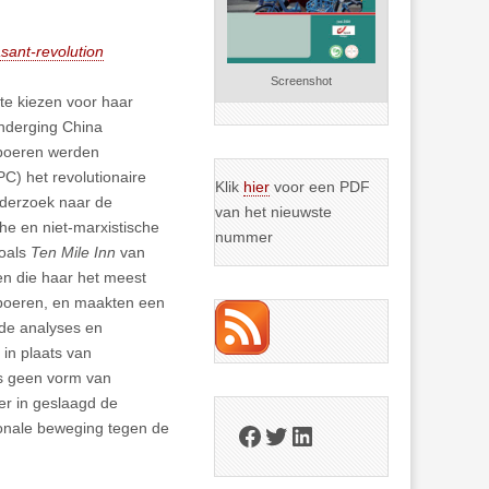
sant-revolution
Screenshot
 te kiezen voor haar
onderging China
 boeren werden
C) het revolutionaire
Klik
hier
voor een PDF
nderzoek naar de
van het nieuwste
he en niet-marxistische
nummer
zoals
Ten Mile Inn
van
en die haar het meest
 boeren, en maakten een
nde analyses en
 in plaats van
as geen vorm van
er in geslaagd de
ionale beweging tegen de
Facebook
Twitter
LinkedIn