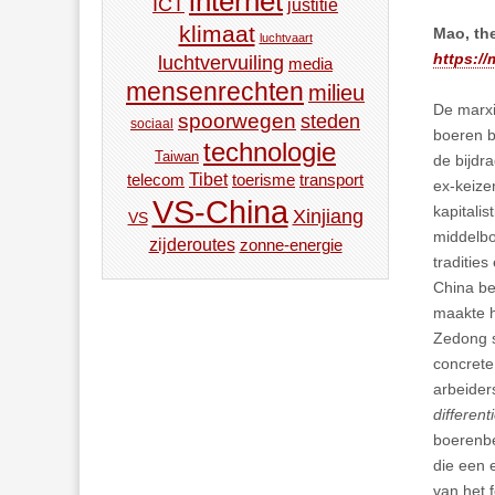
internet
ICT
justitie
klimaat
Mao, the
luchtvaart
https:/
luchtvervuiling
media
mensenrechten
milieu
De marxi
spoorwegen
steden
sociaal
boeren b
technologie
Taiwan
de bijdr
Tibet
toerisme
transport
telecom
ex-keize
VS-China
kapitali
Xinjiang
VS
middelbo
zijderoutes
zonne-energie
traditie
China be
maakte h
Zedong s
concrete
arbeider
different
boerenbe
die een 
van het 