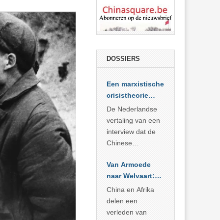
DOSSIERS
Een marxistische
crisistheorie
voor vandaag
De Nederlandse
vertaling van een
interview dat de
Chinese
Academie voor
Van Armoede
Sociale
naar Welvaart:
Wetenschappen
Wat Afrika kan
afnam van de
China en Afrika
leren van
Britse
delen een
China’s
marxistische
verleden van