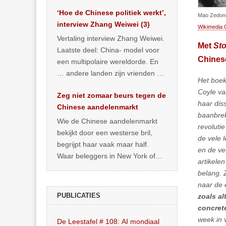
het land dan maar? ‘Dat
‘Hoe de Chinese politiek werkt’,
… >> lees meer
Mao Zedong
interview Zhang Weiwei (3)
Wikimedia
Vertaling interview Zhang Weiwei.
Met
St
Laatste deel: China- model voor
Chinese
een multipolaire wereldorde. En
… andere landen zijn vrienden of
Het boek
kunnen het worden.
Coyle va
Zeg niet zomaar beurs tegen de
haar diss
Chinese aandelenmarkt
baanbrek
Wie de Chinese aandelenmarkt
revolutie
bekijkt door een westerse bril,
de vele 
begrijpt haar vaak maar half.
en de ve
Waar beleggers in New York of
artikele
Londen vooral kijken naar winst,
belang. 
… >> lees meer
naar de 
PUBLICATIES
zoals al
concret
week in 
De Leestafel # 108: AI mondiaal