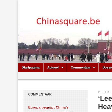
Chinasquare.
Skip
Main
Startpagina
Actueel
Commentaar
Dossi
to
menu
Sub
content
menu
PUBLICATI
COMMENTAAR
‘Lee
Hea
Europa begrijpt China’s