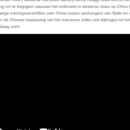
ng om te begrijpen waaraan het ontbreekt in westerse visies op China (
lange meningsverschillen over China tussen aanhangers van Stalin en d
an de Chinese toepassing van het marxisme zullen ook bijdragen tot het 
daag voert.