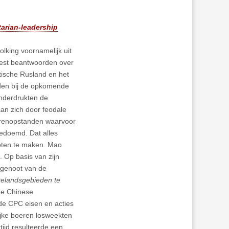
tarian-leadership
lking voornamelijk uit
oest beantwoorden over
stische Rusland en het
dden bij de opkomende
onderdrukten de
an zich door feodale
oerenopstanden waarvoor
gedoemd. Dat alles
oten te maken. Mao
. Op basis van zijn
dgenoot van de
ttelandsgebieden te
de Chinese
 de CPC eisen en acties
ijke boeren losweekten
tijd resulteerde een