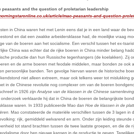
 peasants and the question of proletarian leadership
/morningstaronline.co.uk/article/mao-peasants-and-question-prole
sten in China waren het met Lenin eens dat je in een land waar de bevo
estond en dat een zwakke arbeidersklasse had, de moeilijke vraag m
age van de boeren aan het socialisme. Een verschil tussen het ex-tsari
rlijke China was echter dat de rijke boeren in China minder belang ha
stische productie dan hun Russische tegenhangers (de koelakken). Zij 
eren en de arme boeren met feodale middelen, maar bonden ze ook a
s en persoonlijke banden. Ten gevolge hiervan waren de historische b
kendstond niet alleen extreem, maar ook telkens weer tot mislukking 
et in de Chinese revolutie nog complexer om van de boeren bondgen
chreef in 1926 zijn
Analyse van de klassen in de Chinese samenleving
 onderzoek verklaarde hij dat in China de boeren de belangrijkste bon
sklasse waren. In 1933 publiceerde Mao dan
Hoe de klassen in de pla
iëren.
Mao constateerde de materiële verschillen tussen de 3 lagen in 
volking: rijk, gemiddeld welvarend en arm. Onder zijn leiding steunde
eenheid tot stand brachten tussen de twee laatste groepen, en die de r
feodalisme door hen nieuwe kansen in de productie te geven. Tegelijker