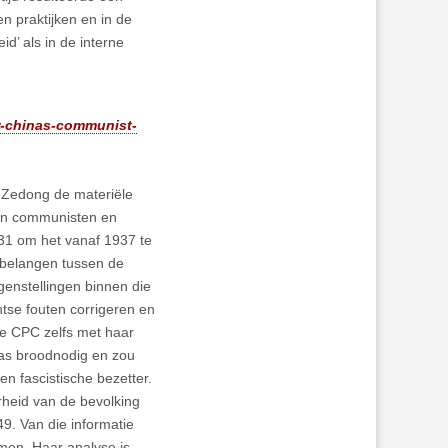
en praktijken en in de
d’ als in de interne
ror-chinas-communist-
 Zedong de materiële
ssen communisten en
31 om het vanaf 1937 te
 belangen tussen de
genstellingen binnen die
tse fouten corrigeren en
de CPC zelfs met haar
as broodnodig en zou
en fascistische bezetter.
rheid van de bevolking
9. Van die informatie
men. Haar analyse is