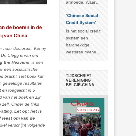
economisch
econoom Michael
armoede. Waar
wonder
Roberts. Het laat
China er de
zien dat
‘Chinese Social
voorbije veertig
… >> lees meer
Credit System’
jaar in slaagde
van de boeren in de
meer dan 800
Is het social credit
j van China.
miljoen mensen
system een
uit de armoede
hardnekkige
or haar doctoraat. Kenny
… >> lees meer
westerse mythe of
 Dr. Clegg ervan om
de dagelijkse
g the Heavens
‘ is een
realiteit in China?
 een socialistische
TIJDSCHRIFT
and bracht. Het boek kan
VERENIGING
n geweldige resultaten
BELGIË-CHINA
en toegelicht in 5
 van het boek en zijn
zelf. Onder de links
vatting.
Let op: het is
lf leest om van de
ikel verschijnt volgende