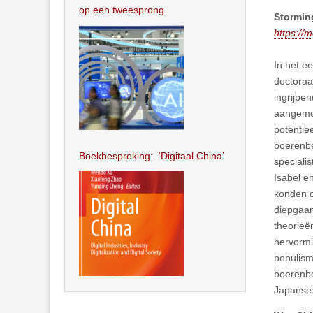
op een tweesprong
Stormin
https://
In het e
doctoraa
ingrijpe
aangemoe
potentie
boerenbe
Boekbespreking: ‘Digitaal China’
speciali
Isabel e
konden o
diepgaan
theorieë
hervormi
populism
boerenbe
Japanse 