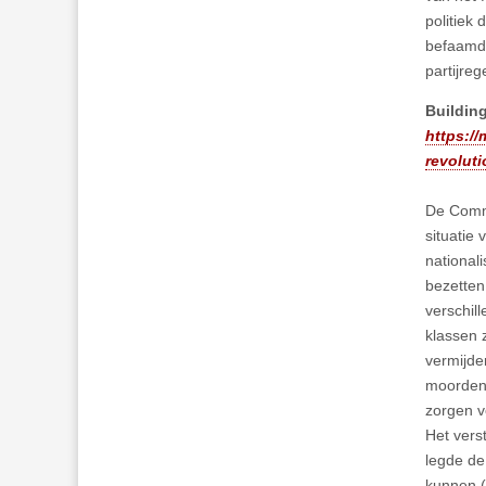
politiek 
befaamde 
partijre
Building
https://
revoluti
De Commu
situatie
national
bezetten
verschil
klassen 
vermijde
moordena
zorgen v
Het vers
legde de
kunnen (