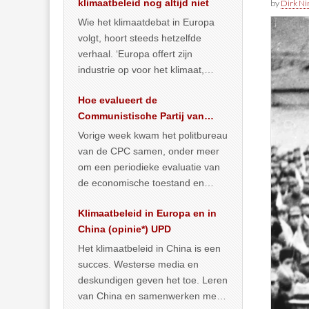
klimaatbeleid nog altijd niet
by
Dirk N
Wie het klimaatdebat in Europa
volgt, hoort steeds hetzelfde
verhaal. ‘Europa offert zijn
industrie op voor het klimaat,
terwijl China onder het mom van
Hoe evalueert de
vergroening
… >> lees meer
Communistische Partij van
China de economische
Vorige week kwam het politbureau
situatie?
van de CPC samen, onder meer
om een periodieke evaluatie van
de economische toestand en
politiek te maken. We
Klimaatbeleid in Europa en in
publiceerden
… >> lees meer
China (opinie*) UPD
Het klimaatbeleid in China is een
succes. Westerse media en
deskundigen geven het toe. Leren
van China en samenwerken met