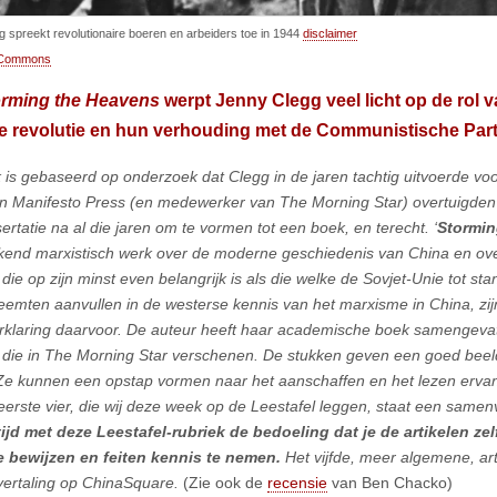
 spreekt revolutionaire boeren en arbeiders toe in 1944
disclaimer
 Commons
orming the Heavens
werpt Jenny Clegg veel licht op de rol 
 revolutie en hun verhouding met de Communistische Parti
 is gebaseerd op onderzoek dat Clegg in de jaren tachtig uitvoerde vo
n Manifesto Press (en medewerker van The Morning Star) overtuigden
ertatie na al die jaren om te vormen tot een boek, en terecht. ‘
Stormin
end marxistisch werk over de moderne geschiedenis van China en over
 die op zijn minst even belangrijk is als die welke de Sovjet-Unie tot st
leemten aanvullen in de westerse kennis van het marxisme in China, zij
rklaring daarvoor. De auteur heeft haar academische boek samengevat 
n die in The Morning Star verschenen. De stukken geven een goed beeld
Ze kunnen een opstap vormen naar het aanschaffen en het lezen ervan 
eerste vier, die wij deze week op de Leestafel leggen, staat een samen
tijd met deze Leestafel-rubriek de bedoeling dat je de artikelen ze
e bewijzen en feiten kennis te nemen.
Het vijfde, meer algemene, art
vertaling op ChinaSquare.
(Zie ook de
recensie
van Ben Chacko)