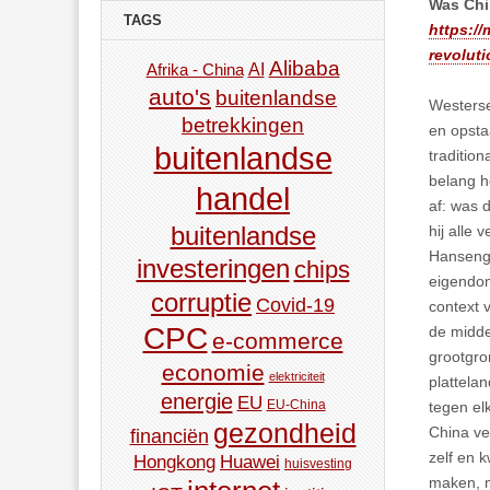
Was Chi
TAGS
https:/
revoluti
Alibaba
AI
Afrika - China
auto's
buitenlandse
Westerse
betrekkingen
en opsta
buitenlandse
traditio
belang h
handel
af: was 
buitenlandse
hij alle
Hanseng 
investeringen
chips
eigendom
corruptie
Covid-19
context 
CPC
de midde
e-commerce
grootgro
economie
elektriciteit
plattela
energie
EU
EU-China
tegen el
gezondheid
China ve
financiën
zelf en 
Hongkong
Huawei
huisvesting
maken, 