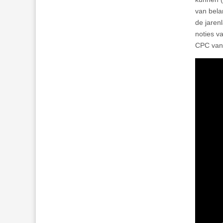
van bela
de jaren
noties v
CPC van