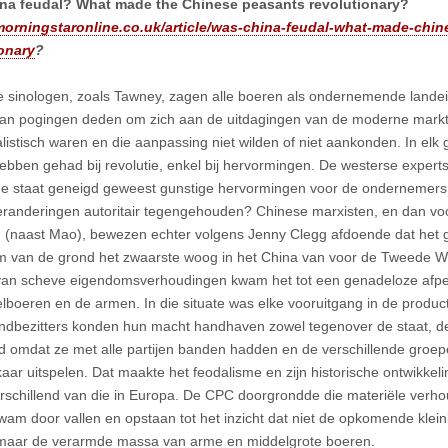
na feudal? What made the Chinese peasants revolutionary?
/morningstaronline.co.uk/article/was-china-feudal-what-made-chi
onary
?
 sinologen, zoals Tawney, zagen alle boeren als ondernemende landei
an pogingen deden om zich aan de uitdagingen van de moderne markt 
nalistisch waren en die aanpassing niet wilden of niet aankonden. In elk
ebben gehad bij revolutie, enkel bij hervormingen. De westerse experts
de staat geneigd geweest gunstige hervormingen voor de ondernemers 
 veranderingen autoritair tegengehouden? Chinese marxisten, en dan v
(naast Mao), bewezen echter volgens Jenny Clegg afdoende dat het
 van de grond het zwaarste woog in het China van voor de Tweede We
van scheve eigendomsverhoudingen kwam het tot een genadeloze afpers
lboeren en de armen. In die situate was elke vooruitgang in de produc
ndbezitters konden hun macht handhaven zowel tegenover de staat, de
nd omdat ze met alle partijen banden hadden en de verschillende gro
kaar uitspelen. Dat maakte het feodalisme en zijn historische ontwikkeli
rschillend van die in Europa. De CPC doorgrondde die materiële verho
kwam door vallen en opstaan tot het inzicht dat niet de opkomende klein
maar de verarmde massa van arme en middelgrote boeren.