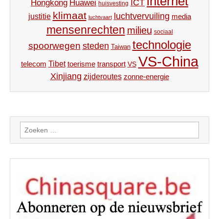
internet
ICT
Hongkong
Huawei
huisvesting
klimaat
luchtvervuiling
justitie
media
luchtvaart
mensenrechten
milieu
sociaal
technologie
spoorwegen
steden
Taiwan
VS-China
Tibet
toerisme
transport
telecom
VS
Xinjiang
zijderoutes
zonne-energie
Zoeken
naar: