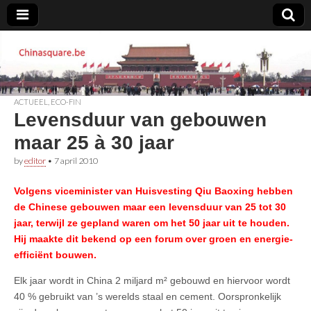
Chinasquare.be
ACTUEEL
,
ECO-FIN
Levensduur van gebouwen
maar 25 à 30 jaar
by
editor
•
7 april 2010
Volgens viceminister van Huisvesting Qiu Baoxing hebben
de Chinese gebouwen maar een levensduur van 25 tot 30
jaar, terwijl ze gepland waren om het 50 jaar uit te houden.
Hij maakte dit bekend op een forum over groen en energie-
efficiënt bouwen.
Elk jaar wordt in China 2 miljard m² gebouwd en hiervoor wordt
40 % gebruikt van ’s werelds staal en cement. Oorspronkelijk