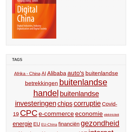
TAGS
auto's
Alibaba
buitenlandse
AI
Afrika - China
buitenlandse
betrekkingen
handel
buitenlandse
investeringen
corruptie
chips
Covid-
CPC
e-commerce
economie
19
elektriciteit
gezondheid
energie
financiën
EU
EU-China