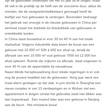
zijn de gebouwen ontworpen om het 50 jaar uit te zingen, maar
dit valt in de praktijk op de helft van de voorziene duur, aldus de
minister, die de vastgoedontwikkelaars gevraagd heeft de
leeftijd van hun gebouwen te verlengen. Bovendien bedraagt
het gebruik van energie in de nieuwe gebouwen in China per
eenheid zowat het dubbele tot driedubbele van gebouwen in
ontwikkelde landen.
In China staat bouwafval in voor 30 tot 40 % van het totale
stadsafval. Volgens industriële data levert de bouw van een
gebouw met 10.000 m² 500 à 600 ton afval op, terwijl de
afbraak van een 10.000 m² oud gebouw 7000 tot 12.000 ton
afval oplevert. Ruimte die vrijkomt na afbraak, staat ongeveer in
voor 40 % van de oppervlakte bij nieuwbouw.
Naast blinde heropbouwdrang door lokale regeringen is er ook
nog de povere kwaliteit van de gebouwen. Vorig jaar werd zes
maal alarm geslagen op dat vlak: in juni stortte in Shanghai een
nieuw complex in van 13 verdiepingen en in Wuhan viel een
appartement in duigen omdat het gebruikte staal niet dikker was
dan koperdraad. Een maand later was een gebouw in Nanjing
aan de beurt. Het ministerie beval