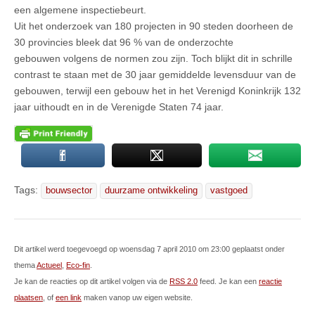
een algemene inspectiebeurt.
Uit het onderzoek van 180 projecten in 90 steden doorheen de
30 provincies bleek dat 96 % van de onderzochte
gebouwen volgens de normen zou zijn. Toch blijkt dit in schrille
contrast te staan met de 30 jaar gemiddelde levensduur van de
gebouwen, terwijl een gebouw het in het Verenigd Koninkrijk 132
jaar uithoudt en in de Verenigde Staten 74 jaar.
Tags:
bouwsector
duurzame ontwikkeling
vastgoed
Dit artikel werd toegevoegd op woensdag 7 april 2010 om 23:00 geplaatst onder
thema
Actueel
,
Eco-fin
.
Je kan de reacties op dit artikel volgen via de
RSS 2.0
feed. Je kan een
reactie
plaatsen
, of
een link
maken vanop uw eigen website.