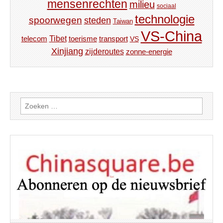
mensenrechten
milieu
sociaal
technologie
spoorwegen
steden
Taiwan
VS-China
Tibet
toerisme
transport
telecom
VS
Xinjiang
zijderoutes
zonne-energie
Zoeken
naar: