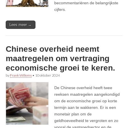
becommentariëren de belangrijkste
cijfers.
Lees meer →
Chinese overheid neemt
maatregelen om vertraging
economische groei te keren.
by
Frank Willems
•
10 oktober 2024
De Chinese overheid heeft twee
reeksen maatregelen aangekondigd
om de economische groei op korte
termijn aan te wakkeren. Er is een
monetair plan om de
geldhoeveelheid te vergroten en zo
vooral de vastgoedsector en de