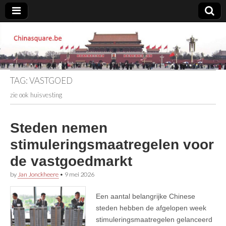
Chinasquare.be
TAG:
VASTGOED
zie ook huisvesting
Steden nemen
stimuleringsmaatregelen voor
de vastgoedmarkt
by
Jan Jonckheere
•
9 mei 2026
Een aantal belangrijke Chinese
steden hebben de afgelopen week
stimuleringsmaatregelen gelanceerd