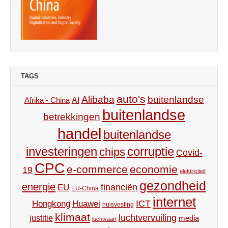
TAGS
auto's
Alibaba
buitenlandse
AI
Afrika - China
buitenlandse
betrekkingen
handel
buitenlandse
investeringen
corruptie
chips
Covid-
CPC
e-commerce
economie
19
elektriciteit
gezondheid
energie
financiën
EU
EU-China
internet
ICT
Hongkong
Huawei
huisvesting
klimaat
luchtvervuiling
justitie
media
luchtvaart