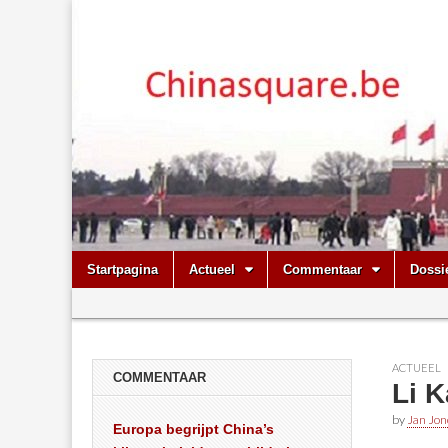
Chinasquare.
Skip
Main
Startpagina
Actueel
Commentaar
Dossi
to
menu
Sub
content
menu
ACTUEEL
COMMENTAAR
Li K
by
Jan Jon
Europa begrijpt China’s