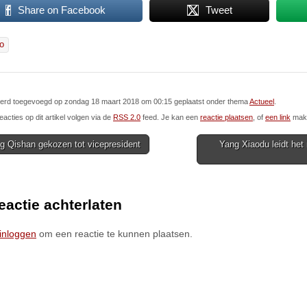
Share on Facebook
Tweet
io
l werd toegevoegd op zondag 18 maart 2018 om 00:15 geplaatst onder thema
Actueel
.
eacties op dit artikel volgen via de
RSS 2.0
feed. Je kan een
reactie plaatsen
, of
een link
make
 Qishan gekozen tot vicepresident
Yang Xiaodu leidt het
ion
eactie achterlaten
inloggen
om een reactie te kunnen plaatsen.