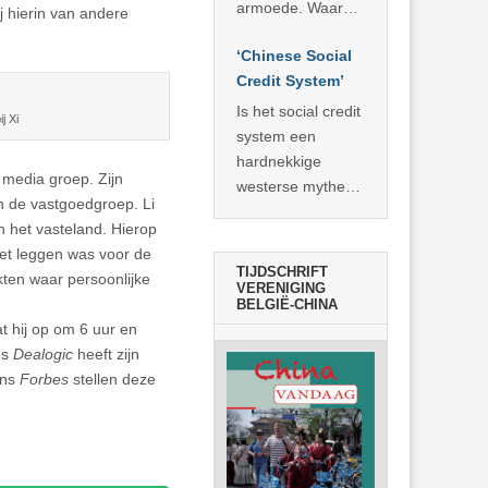
economisch
econoom Michael
armoede. Waar
j hierin van andere
wonder
Roberts. Het laat
China er de
zien dat
‘Chinese Social
voorbije veertig
… >> lees meer
Credit System’
jaar in slaagde
meer dan 800
Is het social credit
ij Xi
miljoen mensen
system een
uit de armoede
hardnekkige
media groep. Zijn
… >> lees meer
westerse mythe of
n de vastgoedgroep. Li
de dagelijkse
n het vasteland. Hierop
realiteit in China?
het leggen was voor de
TIJDSCHRIFT
kten waar persoonlijke
VERENIGING
BELGIË-CHINA
at hij op om 6 uur en
ns
Dealogic
heeft zijn
ens
Forbes
stellen deze