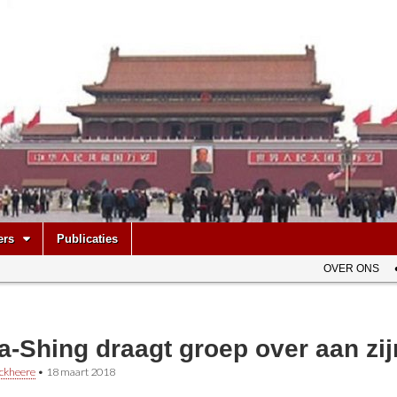
be
ers
Publicaties
OVER ONS
a-Shing draagt groep over aan zi
ckheere
•
18 maart 2018