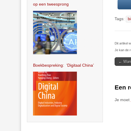
op een tweesprong
Tags:
b
Dit artike
Je kan de r
Post
← Wang
Boekbespreking: ‘Digitaal China’
navigat
Een r
Je moet