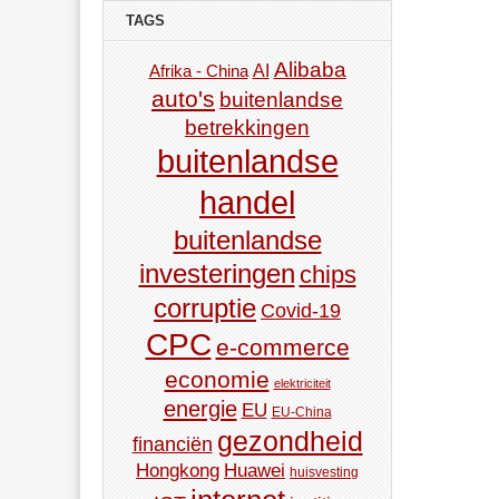
TAGS
Alibaba
AI
Afrika - China
auto's
buitenlandse
betrekkingen
buitenlandse
handel
buitenlandse
investeringen
chips
corruptie
Covid-19
CPC
e-commerce
economie
elektriciteit
energie
EU
EU-China
gezondheid
financiën
Hongkong
Huawei
huisvesting