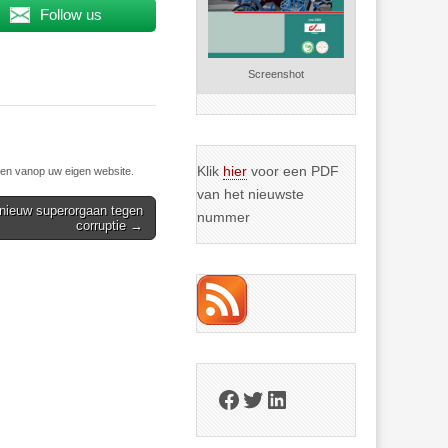
Follow us
Screenshot
Klik
hier
voor een PDF
n vanop uw eigen website.
van het nieuwste
 nieuw superorgaan tegen
nummer
corruptie →
Facebook
Twitter
LinkedIn