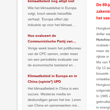
klimaatbeleid nog altijd niet
De 89-j
Wie het klimaatdebat in Europa
zakenim
volgt, hoort steeds hetzelfde
het vas
verhaal. ‘Europa offert zijn
industrie op voor het klimaat,
Hongkong
terwijl China onder het mom van
dollar wa
Hoe evalueert de
vergroening
… >> lees meer
Hutchis
Communistische Partij van
mobiele 
China de economische
Vorige week kwam het politbureau
meer d
situatie?
van de CPC samen, onder meer
rijkste 
om een periodieke evaluatie van
Ma van
de economische toestand en
Op 12 ja
politiek te maken. We
bouwde z
Klimaatbeleid in Europa en in
publiceerden
… >> lees meer
ontwikke
China (opinie*) UPD
Hongkong
Het klimaatbeleid in China is een
volgende
succes. Westerse media en
In 1985 v
deskundigen geven het toe. Leren
gebruikt
van China en samenwerken met
in energ