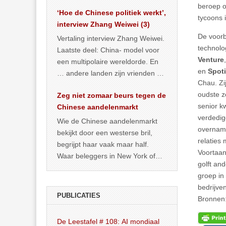
het land dan maar? ‘Dat
beroep o
‘Hoe de Chinese politiek werkt’,
… >> lees meer
tycoons 
interview Zhang Weiwei (3)
De voorbi
Vertaling interview Zhang Weiwei.
technolo
Laatste deel: China- model voor
Venture
een multipolaire wereldorde. En
en
Spoti
… andere landen zijn vrienden of
Chau. Zi
kunnen het worden.
oudste z
Zeg niet zomaar beurs tegen de
senior k
Chinese aandelenmarkt
verdedig
Wie de Chinese aandelenmarkt
overname
bekijkt door een westerse bril,
relaties
begrijpt haar vaak maar half.
Voortaan 
Waar beleggers in New York of
golft an
Londen vooral kijken naar winst,
groep in
… >> lees meer
bedrijve
PUBLICATIES
Bronnen:
De Leestafel # 108: AI mondiaal