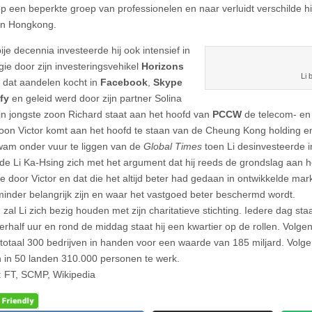
p een beperkte groep van professionelen en naar verluidt verschilde hi
in Hongkong.
je decennia investeerde hij ook intensief in
gie door zijn investeringsvehikel
Horizons
Li b
, dat aandelen kocht in
Facebook
,
Skype
fy
en geleid werd door zijn partner Solina
jn jongste zoon Richard staat aan het hoofd van
PCCW
de telecom- en 
oon Victor komt aan het hoofd te staan van de Cheung Kong holding e
wam onder vuur te liggen van de
Global Times
toen Li desinvesteerde i
de Li Ka-Hsing zich met het argument dat hij reeds de grondslag aan 
 door Victor en dat die het altijd beter had gedaan in ontwikkelde mar
 minder belangrijk zijn en waar het vastgoed beter beschermd wordt.
zal Li zich bezig houden met zijn charitatieve stichting. Iedere dag sta
derhalf uur en rond de middag staat hij een kwartier op de rollen. Volge
 totaal 300 bedrijven in handen voor een waarde van 185 miljard. Volg
n in 50 landen 310.000 personen te werk.
 FT, SCMP, Wikipedia