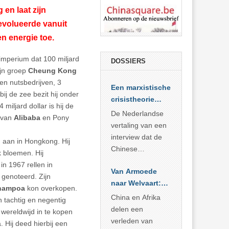
en laat zijn
evolueerde vanuit
en energie toe.
imperium dat 100 miljard
DOSSIERS
ijn groep
Cheung Kong
en nutsbedrijven, 3
Een marxistische
ij de zee bezit hij onder
crisistheorie
miljard dollar is hij de
voor vandaag
De Nederlandse
a van
Alibaba
en Pony
vertaling van een
interview dat de
m aan in Hongkong. Hij
Chinese
k bloemen. Hij
Academie voor
in 1967 rellen in
Van Armoede
Sociale
genoteerd. Zijn
naar Welvaart:
Wetenschappen
hampoa
kon overkopen.
Wat Afrika kan
afnam van de
China en Afrika
 tachtig en negentig
leren van
Britse
delen een
 wereldwijd in te kopen
China’s
marxistische
verleden van
 Hij deed hierbij een