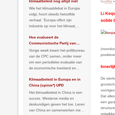
klimaatbeleid nog altijd niet
by
editor
Wie het klimaatdebat in Europa
Li Keqi
volgt, hoort steeds hetzelfde
verhaal. ‘Europa offert zijn
solide 
industrie op voor het klimaat,
terwijl China onder het mom van
Hoe evalueert de
vergroening
… >> lees meer
Communistische Partij van
(noordoo
China de economische
Vorige week kwam het politbureau
positieve
toestand?
van de CPC samen, onder meer
om een periodieke evaluatie van
Innerli
de economische toestand en
politiek te maken. We
De sterk
Klimaatbeleid in Europa en in
publiceerden
… >> lees meer
grootsch
China (opinie*) UPD
voortgez
Het klimaatbeleid in China is een
Dat alle
succes. Westerse media en
een gara
deskundigen geven het toe. Leren
structur
van China en samenwerken met
ontwikke