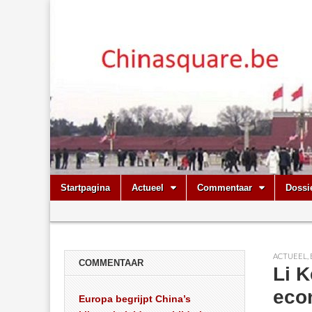
Chinasquare.
Skip
Main
Startpagina
Actueel
Commentaar
Dossi
to
menu
Sub
content
menu
ACTUEEL
,
COMMENTAAR
Li K
eco
Europa begrijpt China’s