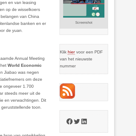
ingen en van leasing
en op de wisselkoers
e belangen van China
Screenshot
itenlandse banken en er
oor de yuan.
Klik
hier
voor een PDF
naamde Annual Meeting
van het nieuwste
 het
World Economic
nummer
en Jiabao was negen
itiatiefnemers om deze
 De ongeveer 1.700
r steeds meer uit de
sie en verwachtingen. Dit
geruststellende toon.
Facebook
Twitter
LinkedIn
te bron van ontwikkeling