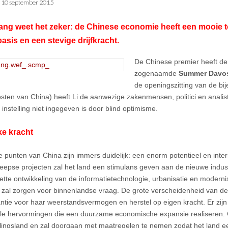
•
10 september 2015
ang weet het zeker: de Chinese economie heeft een mooie 
basis en een stevige drijfkracht.
De Chinese premier heeft d
zogenaamde
Summer Davo
de openingszitting van de bi
sten van China) heeft Li de aanwezige zakenmensen, politici en analist
 instelling niet ingegeven is door blind optimisme.
jke kracht
e punten van China zijn immers duidelijk: een enorm potentieel en inte
eepse projecten zal het land een stimulans geven aan de nieuwe industr
ette ontwikkeling van de informatietechnologie, urbanisatie en modern
s zal zorgen voor binnenlandse vraag. De grote verscheidenheid van d
ntie voor haar weerstandsvermogen en herstel op eigen kracht. Er zij
ele hervormingen die een duurzame economische expansie realiseren. C
lingsland en zal doorgaan met maatregelen te nemen zodat het land ee