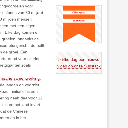
tingvoordelen voor
eidsfonds van 60 miljard
00 miljoen mensen
innen met een eigen
ien. Elke dag komen er
n groeien, ondanks de
mptie gericht: de helft
n de groei. Een
rtdurend voor allerlei
> Elke dag een nieuwe
netgiganten zoals
video op onze Substack
nomische samenwerking
.
de landen en voorziet
d’- initiatief is een
gering heeft daarvoor 12
teit en het land levert
 dat de Chinese
nomen en in het