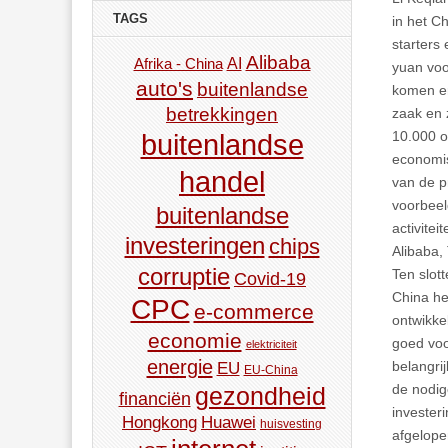
TAGS
in het C
starters
Alibaba
AI
Afrika - China
yuan voo
auto's
buitenlandse
komen er
betrekkingen
zaak en 
10.000 o
buitenlandse
economis
handel
van de p
voorbeel
buitenlandse
activite
investeringen
chips
Alibaba,
corruptie
Ten slott
Covid-19
China he
CPC
e-commerce
ontwikke
economie
goed voo
elektriciteit
energie
belangri
EU
EU-China
de nodig
gezondheid
financiën
invester
Hongkong
Huawei
huisvesting
afgelope