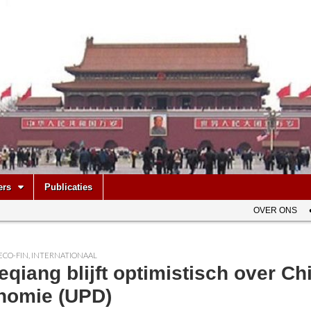
be
ers
Publicaties
OVER ONS
ECO-FIN
,
INTERNATIONAAL
eqiang blijft optimistisch over C
nomie (UPD)