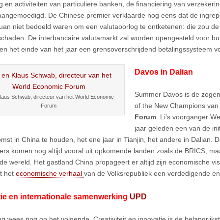
ng en activiteiten van particuliere banken, de financiering van verzeker
angemoedigd. De Chinese premier verklaarde nog eens dat de ingrep
uan niet bedoeld waren om een valutaoorlog te ontketenen: die zou d
chaden. De interbancaire valutamarkt zal worden opengesteld voor bu
en het einde van het jaar een grensoverschrijdend betalingssysteem v
Davos in Dalian
Summer Davos is de zoge
Klaus Schwab, directeur van het World Economic
of the New Champions van
Forum
Forum
. Li’s voorganger W
jaar geleden een van de in
st in China te houden, het ene jaar in Tianjin, het andere in Dalian.
rs komen nog altijd vooral uit opkomende landen zoals de BRICS, maa
 de wereld. Het gastland China propageert er altijd zijn economische vi
ft het
economische verhaal
van de Volksrepubliek een verdedigende en 
ie en internationale samenwerking
UPD
ng wees nog op het volgende. Creativiteit en innovatie is de belangrijks