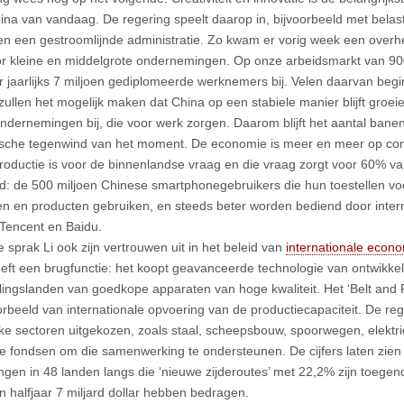
hina van vandaag. De regering speelt daarop in, bijvoorbeeld met belas
 en een gestroomlijnde administratie. Zo kwam er vorig week een overh
r kleine en middelgrote ondernemingen. Op onze arbeidsmarkt van 9
 jaarlijks 7 miljoen gediplomeerde werknemers bij. Velen daarvan beg
zullen het mogelijk maken dat China op een stabiele manier blijft groe
ndernemingen bij, die voor werk zorgen. Daarom blijft het aantal bane
che tegenwind van het moment. De economie is meer en meer op consu
roductie is voor de binnenlandse vraag en die vraag zorgt voor 60% va
d: de 500 miljoen Chinese smartphonegebruikers die hun toestellen voo
iten en producten gebruiken, en steeds beter worden bediend door inter
 Tencent en Baidu.
e sprak Li ook zijn vertrouwen uit in het beleid van
internationale eco
eft een brugfunctie: het koopt geavanceerde technologie van ontwikkel
lingslanden van goedkope apparaten van hoge kwaliteit. Het ‘Belt and Roa
rbeeld van internationale opvoering van de productiecapaciteit. De re
jke sectoren uitgekozen, zoals staal, scheepsbouw, spoorwegen, elektrici
e fondsen om die samenwerking te ondersteunen. De cijfers laten zien
ingen in 48 landen langs die ‘nieuwe zijderoutes’ met 22,2% zijn toege
n halfjaar 7 miljard dollar hebben bedragen.