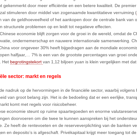
t gekenmerkt door meer efficiëntie en een betere kwaliteit. De premier s
 zal stimuleren door middel van zogenaamde kwantitatieve verruiming (
n van de geldhoeveelheid of het aankopen door de centrale bank van ob
 structurele problemen op en leidt tot negatieve effecten.
hinese economie blijft zorgen voor de groei in de wereld, omdat de
ovatie, ondernemerschap en nauwere internationale samenwerking. Chi
 China voor ongeveer 30% heeft bijgedragen aan de mondiale economi
lopen halfjaar,… 7% is een van de grootste percentages van groei ond
. Het
begrotingstekort
van 1,12 biljoen yuan is klein vergelijken met da
ële sector: markt en regels
 de nadruk op de hervormingen in de financiële sector, waarbij volgen
heid van groot belang zijn. Het is de bedoeling dat er een eerlijke, tran
markt komt met regels voor risicobeheer.
se economie steunt op ruime spaartegoeden en enorme valutareserve
ngen doorvoeren om die twee te kunnen aanspreken bij het ondersteu
. Ze heeft de rentevoeten en de reserveverplichting van de banken ve
gen en deposito’s is afgeschaft. Privékapitaal krijgt meer toegang tot d