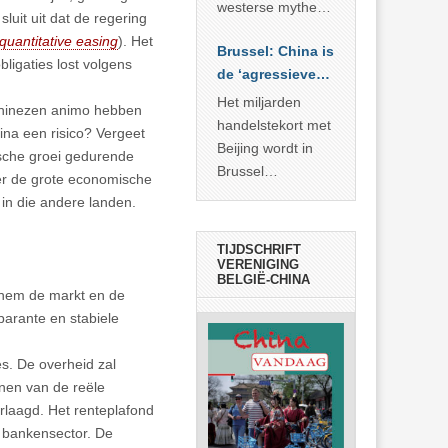
… >> lees meer
westerse mythe of
luit uit dat de regering
de dagelijkse
quantitative easing
). Het
Brussel: China is
realiteit in China?
ligaties lost volgens
de ‘agressieve
schuldige’
Het miljarden
 Chinezen animo hebben
handelstekort met
na een risico? Vergeet
Beijing wordt in
sche groei gedurende
Brussel
er de grote economische
voorgesteld als
t in die andere landen.
bewijs van
economische
TIJDSCHRIFT
agressie. In
VERENIGING
BELGIË-CHINA
werkelijkheid
s hem de markt en de
verhult die
sparante en stabiele
spectaculaire
rekensom vooral
s. De overheid zal
de industriële
nen van de reële
achterstand die
rlaagd. Het renteplafond
… >> lees meer
e bankensector. De