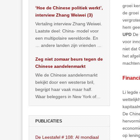
het land dan maar? ‘Dat
groei ken
‘Hoe de Chinese politiek werkt’,
… >> lees meer
de groei
interview Zhang Weiwei (3)
vergrote
Vertaling interview Zhang Weiwei.
hem geen
Laatste deel: China- model voor
UPD
De C
een multipolaire wereldorde. En
voor inn
… andere landen zijn vrienden of
niet dat
kunnen het worden.
het afge
Zeg niet zomaar beurs tegen de
machten
Chinese aandelenmarkt
Wie de Chinese aandelenmarkt
Financi
bekijkt door een westerse bril,
begrijpt haar vaak maar half.
Li legde
Waar beleggers in New York of
wettelijk
Londen vooral kijken naar winst,
kapitaal
… >> lees meer
De Chine
hervormi
PUBLICATIES
economie
op lenin
De Leestafel # 108: AI mondiaal