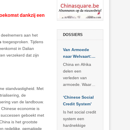
toekomst dankzij een
DOSSIERS
e deelnemers aan het
s
toegesproken. Tijdens
jeenkomst in Dalian
Van Armoede
en verzekerd dat zijn
naar Welvaart:
Wat Afrika kan
China en Afrika
leren van
delen een
China’s
verleden van
economisch
armoede. Waar
rne standvastigheid. Met
wonder
China er de
ialisering, de
‘Chinese Social
voorbije veertig
isering van de landbouw.
Credit System’
jaar in slaagde
e Chinese economie is
meer dan 800
Is het social credit
n successen geboekt met
miljoen mensen
system een
hina is het grootste
uit de armoede
hardnekkige
n redelijke, gematigde