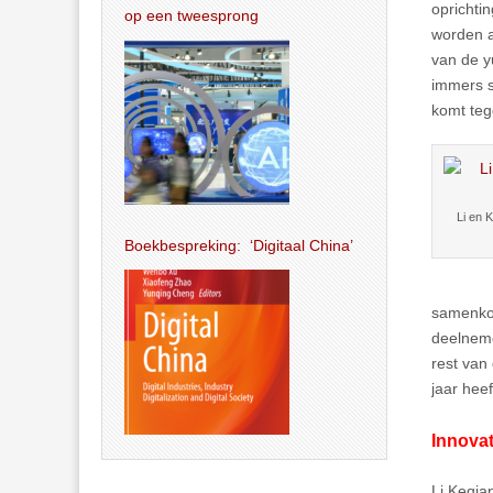
oprichti
op een tweesprong
worden a
van de y
immers s
komt teg
Li en 
Boekbespreking: ‘Digitaal China’
samenkom
deelneme
rest van
jaar hee
Innovat
Li Keqia