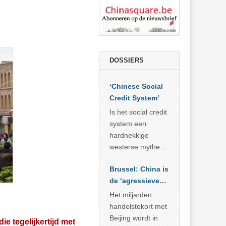
DOSSIERS
‘Chinese Social
Credit System’
Is het social credit
system een
hardnekkige
westerse mythe of
de dagelijkse
Brussel: China is
realiteit in China?
de ‘agressieve
schuldige’
Het miljarden
handelstekort met
Beijing wordt in
die tegelijkertijd met