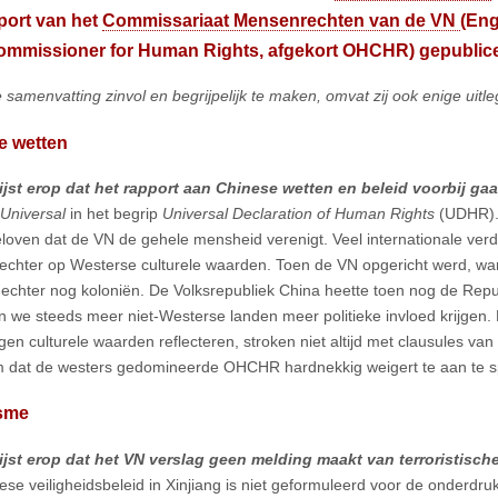
port van het
Commissariaat Mensenrechten van de VN
(Eng
ommissioner for Human Rights, afgekort
OHCHR
) gepublic
samenvatting zinvol en begrijpelijk te maken, omvat zij ook enige uitle
e wetten
jst erop dat het rapport aan Chinese wetten en beleid voorbij gaa
Universal
in het begrip
Universal Declaration of Human Rights
(UDHR).
eloven dat de VN de gehele mensheid verenigt. Veel internationale verdr
echter op Westerse culturele waarden. Toen de VN opgericht werd, war
n echter nog koloniën. De Volksrepubliek China heette toen nog de Repu
en we steeds meer niet-Westerse landen meer politieke invloed krijgen.
igen culturele waarden reflecteren, stroken niet altijd met clausules va
 dat de westers gedomineerde OHCHR hardnekkig weigert te aan te s
isme
jst erop dat het VN verslag geen melding maakt van terroristische a
ese veiligheidsbeleid in Xinjiang is niet geformuleerd voor de onderdruk