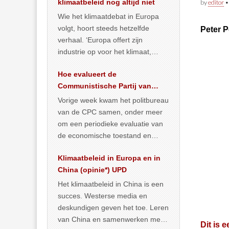
klimaatbeleid nog altijd niet
by
editor
Wie het klimaatdebat in Europa
volgt, hoort steeds hetzelfde
Peter P
verhaal. ‘Europa offert zijn
industrie op voor het klimaat,
terwijl China onder het mom van
Hoe evalueert de
vergroening
… >> lees meer
Communistische Partij van
China de economische
Vorige week kwam het politbureau
toestand?
van de CPC samen, onder meer
om een periodieke evaluatie van
de economische toestand en
politiek te maken. We
Klimaatbeleid in Europa en in
publiceerden
… >> lees meer
China (opinie*) UPD
Het klimaatbeleid in China is een
succes. Westerse media en
deskundigen geven het toe. Leren
van China en samenwerken met
Dit is 