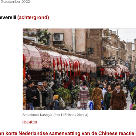
•
5 september 2022
everelli
(achtergrond)
Straatbeeld Kashgar (foto Li Zhihao / Xinhua)
disclaimer
een korte Nederlandse samenvatting van
de Chinese reactie