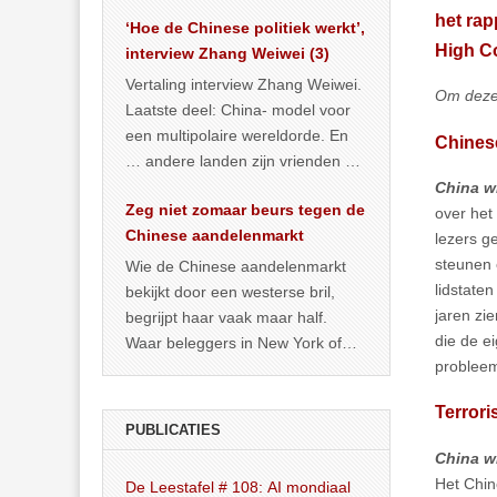
het land dan maar? ‘Dat
het rap
‘Hoe de Chinese politiek werkt’,
… >> lees meer
High C
interview Zhang Weiwei (3)
Vertaling interview Zhang Weiwei.
Om deze 
Laatste deel: China- model voor
een multipolaire wereldorde. En
Chines
… andere landen zijn vrienden of
kunnen het worden.
China wi
Zeg niet zomaar beurs tegen de
over het
Chinese aandelenmarkt
lezers g
steunen 
Wie de Chinese aandelenmarkt
lidstate
bekijkt door een westerse bril,
jaren zi
begrijpt haar vaak maar half.
die de e
Waar beleggers in New York of
probleem
Londen vooral kijken naar winst,
… >> lees meer
Terror
PUBLICATIES
China wi
Het Chin
De Leestafel # 108: AI mondiaal