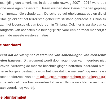
bestrijding van terrorisme. In de periode ruwweg 2007 – 2014 werd de 
tische aanslagen geteisterd. Dezen werden door kleine groepen gepleeg
e en immateriële schade aan. De scherpe veiligheidsmaatregelen die sin
toe geleid dat het terrorisme geheel tot stilstand gebracht is. China zie
 aan het levensgeluk van iedereen in Xinjiang. Ook hier is sprake van cu
rangorde van aspecten die belangrijk zijn voor een normaal menselijk d
an in de meeste westerse naties.
e standaard
eent dat de VN bij het vaststellen van schendingen van mensenr
rden hanteert.
Dit argument wordt door regeringen van meerdere niet
reven. Verreweg de meeste beschuldigingen betreffen inderdaad niet-
terse burgers bestaat daarom het idee dat ‘die mensen’ nog een hele
recent onderzoek van de
relatie tussen mensenrechten en nationale cul
ende sets culturele basiswaarden tot verschillende inzichten in recht en
raan vooralsnog voorbij.
e pluriformiteit