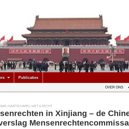
be
ers
Publicaties
OVER ONS
AAR
,
MAATSCHAPPIJ
,
WET & RECHT
enrechten in Xinjiang – de Chine
 verslag Mensenrechtencommissa