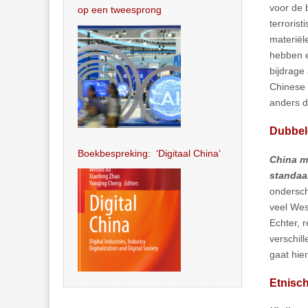
voor de 
op een tweesprong
terroris
materiël
hebben er
bijdrage
Chinese 
anders d
Dubbel
Boekbespreking: ‘Digitaal China’
China m
standaa
ondersch
veel Wes
Echter, 
verschill
gaat hie
Etnisch