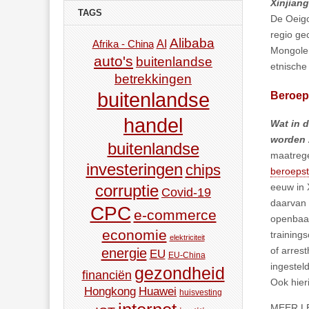
Xinjiang
TAGS
De Oeigoe
regio ge
Alibaba
AI
Afrika - China
Mongolen
auto's
buitenlandse
etnische
betrekkingen
Beroep
buitenlandse
handel
Wat in 
worden z
buitenlandse
maatrege
investeringen
chips
beroepst
eeuw in 
corruptie
Covid-19
daarvan 
CPC
e-commerce
openbaar
economie
training
elektriciteit
of arres
energie
EU
EU-China
ingesteld
gezondheid
financiën
Ook hieri
Hongkong
Huawei
huisvesting
MEER L