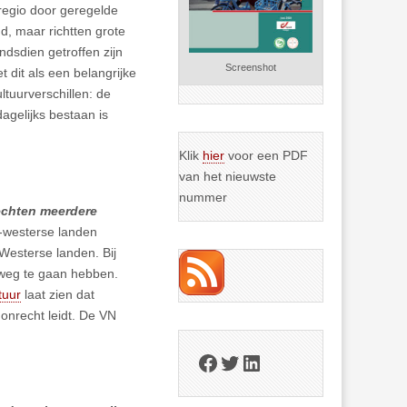
regio door geregelde
d, maar richtten grote
dsdien getroffen zijn
Screenshot
t dit als een belangrijke
ltuurverschillen: de
agelijks bestaan is
Klik
hier
voor een PDF
van het nieuwste
nummer
echten meerdere
-westerse landen
Westerse landen. Bij
 weg te gaan hebben.
tuur
laat zien dat
 onrecht leidt. De VN
Facebook
Twitter
LinkedIn