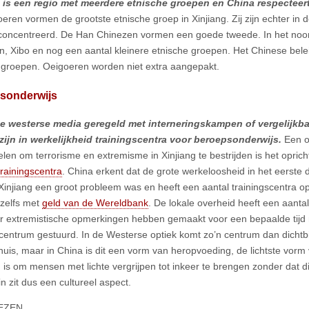
 is een regio met meerdere etnische groepen en China respecteert
ren vormen de grootste etnische groep in Xinjiang. Zij zijn echter in de
concentreerd. De Han Chinezen vormen een goede tweede. In het no
, Xibo en nog een aantal kleinere etnische groepen. Het Chinese beleid
 groepen. Oeigoeren worden niet extra aangepakt.
sonderwijs
de westerse media geregeld met interneringskampen of vergelijkb
ijn in werkelijkheid trainingscentra voor beroepsonderwijs.
Een o
len om terrorisme en extremisme in Xinjiang te bestrijden is het opric
rainingscentra
. China erkent dat de grote werkeloosheid in het eerst
Xinjiang een groot probleem was en heeft een aantal trainingscentra op
zelfs met
geld van de Wereldbank
. De lokale overheid heeft een aanta
 extremistische opmerkingen hebben gemaakt voor een bepaalde tijd
scentrum gestuurd. In de Westerse optiek komt zo’n centrum dan dichtb
thuis, maar in China is dit een vorm van heropvoeding, de lichtste vorm 
 is om mensen met lichte vergrijpen tot inkeer te brengen zonder dat dit 
n zit dus een cultureel aspect.
EZEN