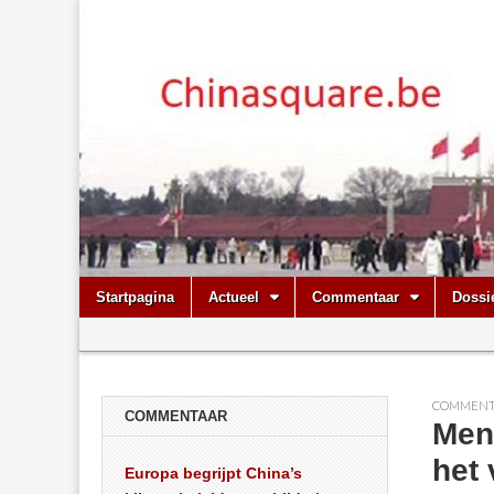
Chinasquare.
Skip
Main
Startpagina
Actueel
Commentaar
Dossi
to
menu
Sub
content
menu
COMMENT
COMMENTAAR
Mens
het
Europa begrijpt China’s