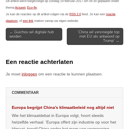
Dit artikel werd toegevoegd op zondag 19 februari 2017 om 04:30 geplaatst onder
thema
Actueel
,
Eco-fin
.
Je kan de reacties op dit artikel volgen via de
RSS 2.0
feed. Je kan een
reactie
plaatsen
, of
een link
maken vanop uw eigen website.
Post
← Guizhou wil digitale hub
‘China wil vervroegde top
worden
met EU als antwoord op
navigation
Trump’ →
Een reactie achterlaten
Je moet
inloggen
om een reactie te kunnen plaatsen.
COMMENTAAR
Europa begrijpt China’s klimaatbeleid nog altijd niet
Wie het klimaatdebat in Europa volgt, hoort steeds
hetzelfde verhaal. ‘Europa offert zijn industrie op voor het
klimaat, terwijl China onder het mom van vergroening