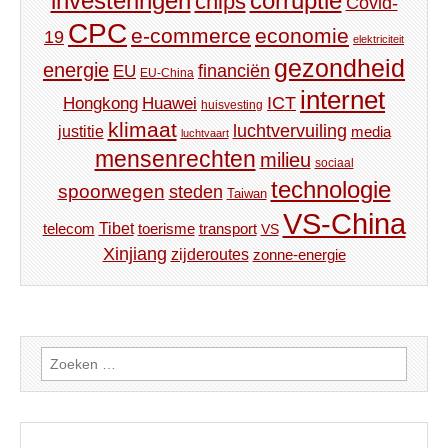
investeringen
corruptie
chips
Covid-
CPC
e-commerce
economie
19
elektriciteit
gezondheid
energie
financiën
EU
EU-China
internet
ICT
Hongkong
Huawei
huisvesting
klimaat
luchtvervuiling
justitie
media
luchtvaart
mensenrechten
milieu
sociaal
technologie
spoorwegen
steden
Taiwan
VS-China
Tibet
toerisme
transport
telecom
VS
Xinjiang
zijderoutes
zonne-energie
Zoeken
naar: