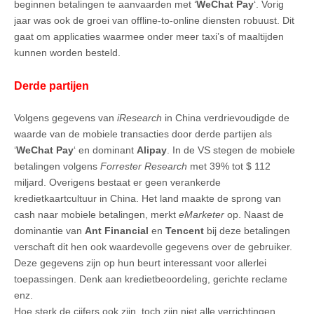
beginnen betalingen te aanvaarden met ‘
WeChat Pay
‘. Vorig
jaar was ook de groei van offline-to-online diensten robuust. Dit
gaat om applicaties waarmee onder meer taxi’s of maaltijden
kunnen worden besteld.
Derde partijen
Volgens gegevens van
iResearch
in China verdrievoudigde de
waarde van de mobiele transacties door derde partijen als
‘
WeChat Pay
‘ en dominant
Alipay
. In de VS stegen de mobiele
betalingen volgens
Forrester Research
met 39% tot $ 112
miljard. Overigens bestaat er geen verankerde
kredietkaartcultuur in China. Het land maakte de sprong van
cash naar mobiele betalingen, merkt
eMarketer
op. Naast de
dominantie van
Ant Financial
en
Tencent
bij deze betalingen
verschaft dit hen ook waardevolle gegevens over de gebruiker.
Deze gegevens zijn op hun beurt interessant voor allerlei
toepassingen. Denk aan kredietbeoordeling, gerichte reclame
enz.
Hoe sterk de cijfers ook zijn, toch zijn niet alle verrichtingen