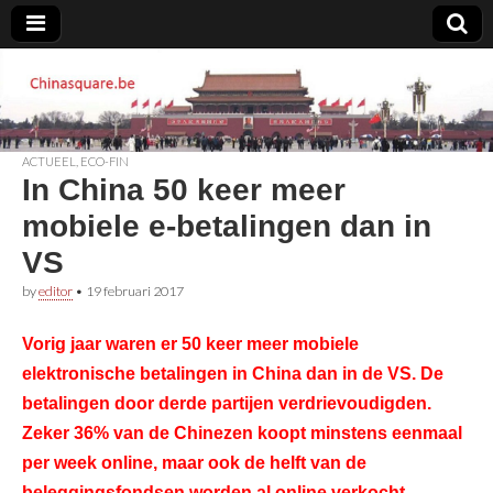
Chinasquare.be
ACTUEEL
,
ECO-FIN
In China 50 keer meer
mobiele e-betalingen dan in
VS
by
editor
•
19 februari 2017
Vorig jaar waren er 50 keer meer mobiele
elektronische betalingen in China dan in de VS. De
betalingen door derde partijen verdrievoudigden.
Zeker 36% van de Chinezen koopt minstens eenmaal
per week online, maar ook de helft van de
beleggingsfondsen worden al online verkocht.