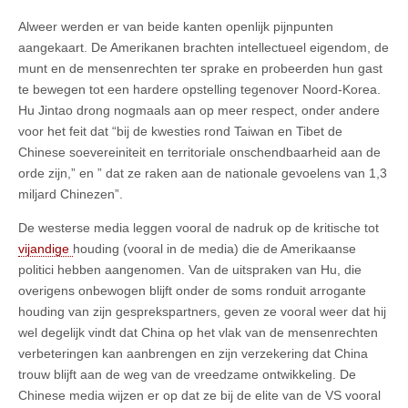
Alweer werden er van beide kanten openlijk pijnpunten
aangekaart. De Amerikanen brachten intellectueel eigendom, de
munt en de mensenrechten ter sprake en probeerden hun gast
te bewegen tot een hardere opstelling tegenover Noord-Korea.
Hu Jintao drong nogmaals aan op meer respect, onder andere
voor het feit dat “bij de kwesties rond Taiwan en Tibet de
Chinese soevereiniteit en territoriale onschendbaarheid aan de
orde zijn,” en ” dat ze raken aan de nationale gevoelens van 1,3
miljard Chinezen”.
De westerse media leggen vooral de nadruk op de kritische tot
vijandige
houding (vooral in de media) die de Amerikaanse
politici hebben aangenomen. Van de uitspraken van Hu, die
overigens onbewogen blijft onder de soms ronduit arrogante
houding van zijn gesprekspartners, geven ze vooral weer dat hij
wel degelijk vindt dat China op het vlak van de mensenrechten
verbeteringen kan aanbrengen en zijn verzekering dat China
trouw blijft aan de weg van de vreedzame ontwikkeling. De
Chinese media wijzen er op dat ze bij de elite van de VS vooral