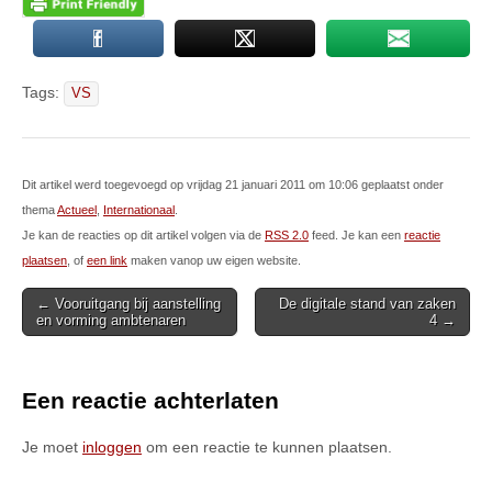
Tags:
VS
Dit artikel werd toegevoegd op vrijdag 21 januari 2011 om 10:06 geplaatst onder
thema
Actueel
,
Internationaal
.
Je kan de reacties op dit artikel volgen via de
RSS 2.0
feed. Je kan een
reactie
plaatsen
, of
een link
maken vanop uw eigen website.
Post
← Vooruitgang bij aanstelling
De digitale stand van zaken
en vorming ambtenaren
4 →
navigation
Een reactie achterlaten
Je moet
inloggen
om een reactie te kunnen plaatsen.