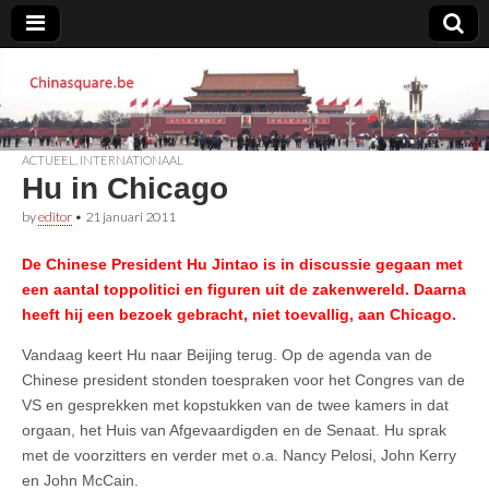
Chinasquare.be
ACTUEEL
,
INTERNATIONAAL
Hu in Chicago
by
editor
•
21 januari 2011
De Chinese President Hu Jintao is in discussie gegaan met
een aantal toppolitici en figuren uit de zakenwereld. Daarna
heeft hij een bezoek gebracht, niet toevallig, aan Chicago.
Vandaag keert Hu naar Beijing terug. Op de agenda van de
Chinese president stonden toespraken voor het Congres van de
VS en gesprekken met kopstukken van de twee kamers in dat
orgaan, het Huis van Afgevaardigden en de Senaat. Hu sprak
met de voorzitters en verder met o.a. Nancy Pelosi, John Kerry
en John McCain.