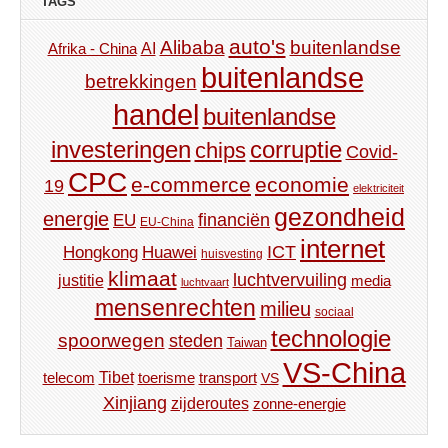
TAGS
auto's
Alibaba
buitenlandse
AI
Afrika - China
buitenlandse
betrekkingen
handel
buitenlandse
investeringen
corruptie
chips
Covid-
CPC
e-commerce
economie
19
elektriciteit
gezondheid
energie
financiën
EU
EU-China
internet
ICT
Hongkong
Huawei
huisvesting
klimaat
luchtvervuiling
justitie
media
luchtvaart
mensenrechten
milieu
sociaal
technologie
spoorwegen
steden
Taiwan
VS-China
Tibet
toerisme
transport
telecom
VS
Xinjiang
zijderoutes
zonne-energie