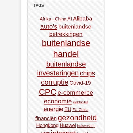
TAGS
Alibaba
AI
Afrika - China
auto's
buitenlandse
betrekkingen
buitenlandse
handel
buitenlandse
investeringen
chips
corruptie
Covid-19
CPC
e-commerce
economie
elektriciteit
energie
EU
EU-China
gezondheid
financiën
Hongkong
Huawei
huisvesting