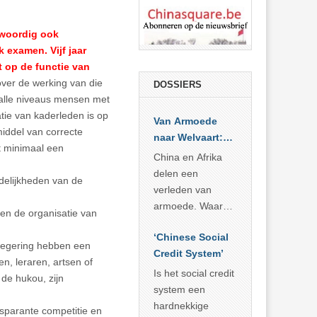
woordig ook
 examen. Vijf jaar
 op de functie van
over de werking van die
DOSSIERS
p alle niveaus mensen met
tie van kaderleden is op
Van Armoede
middel van correcte
naar Welvaart:
t minimaal een
Wat Afrika kan
China en Afrika
leren van
delen een
delijkheden van de
China’s
verleden van
economisch
armoede. Waar
gen de organisatie van
wonder
China er de
‘Chinese Social
voorbije veertig
regering hebben een
Credit System’
jaar in slaagde
n, leraren, artsen of
meer dan 800
Is het social credit
 de hukou, zijn
miljoen mensen
system een
uit de armoede
hardnekkige
sparante competitie en