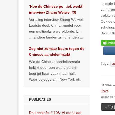
het land dan maar? ‘Dat
selectie
‘Hoe de Chinese politiek werkt’,
… >> lees meer
van prom
interview Zhang Weiwei (3)
trekken 
Vertaling interview Zhang Weiwei.
Ook de o
Laatste deel: China- model voor
scholing.
een multipolaire wereldorde. En
Bron: Gl
… andere landen zijn vrienden of
kunnen het worden.
Zeg niet zomaar beurs tegen de
Chinese aandelenmarkt
Wie de Chinese aandelenmarkt
Tags:
a
bekijkt door een westerse bril,
begrijpt haar vaak maar half.
Waar beleggers in New York of
Londen vooral kijken naar winst,
Dit artikel
… >> lees meer
Recht
.
Je kan de r
PUBLICATIES
Post
← Vijf 
De Leestafel # 108: AI mondiaal
navigat