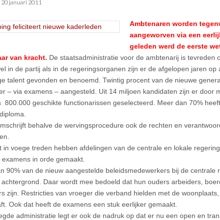
•
20 januari 2011
Ambtenaren worden tegen
aangeworven via een eerlijk
geleden werd de eerste wet
ar van kracht.
De staatsadministratie voor de ambtenarij is tevreden 
el in de partij als in de regeringsorganen zijn er de afgelopen jaren o
ge talent gevonden en benoemd. Twintig procent van de nieuwe genera
er – via examens – aangesteld. Uit 14 miljoen kandidaten zijn er door 
800.000 geschikte functionarissen geselecteerd. Meer dan 70% heef
diploma.
mschrijft behalve de wervingsprocedure ook de rechten en verantwoor
en.
t in voege treden hebben afdelingen van de centrale en lokale regerin
e examens in orde gemaakt.
 90% van de nieuw aangestelde beleidsmedewerkers bij de centrale 
 achtergrond. Daar wordt mee bedoeld dat hun ouders arbeiders, boere
rs zijn. Restricties van vroeger die verband hielden met de woonplaats,
ft. Ook dat heeft de examens een stuk eerlijker gemaakt.
gde administratie legt er ook de nadruk op dat er nu een open en tran