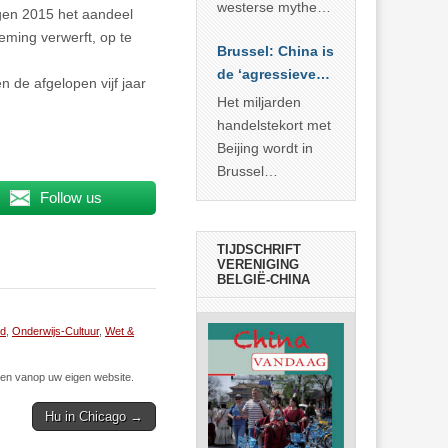
… >> lees meer
westerse mythe of
tegen 2015 het aandeel
de dagelijkse
eming verwerft, op te
Brussel: China is
realiteit in China?
de ‘agressieve
 de afgelopen vijf jaar
schuldige’
Het miljarden
handelstekort met
Beijing wordt in
Brussel
voorgesteld als
Follow us
bewijs van
economische
TIJDSCHRIFT
agressie. In
VERENIGING
BELGIË-CHINA
werkelijkheid
verhult die
spectaculaire
id
,
Onderwijs-Cultuur
,
Wet &
rekensom vooral
de industriële
n vanop uw eigen website.
achterstand die
Hu in Chicago →
… >> lees meer