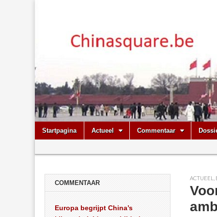
Chinasquare.
Skip
Main
Startpagina
Actueel
Commentaar
Dossi
to
menu
Sub
content
menu
ACTUEEL
,
COMMENTAAR
Voor
amb
Europa begrijpt China’s