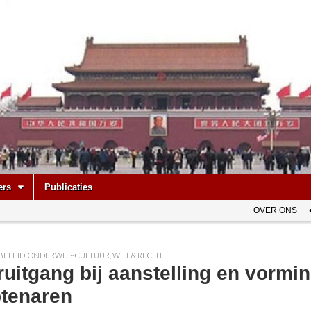
be
ers
Publicaties
OVER ONS
BELEID
,
ONDERWIJS-CULTUUR
,
WET & RECHT
uitgang bij aanstelling en vormi
tenaren