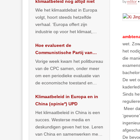
klimaatbeleid nog altijd niet
by
editor
Wie het klimaatdebat in Europa
volgt, hoort steeds hetzelfde
verhaal. ‘Europa offert zijn
industrie op voor het klimaat,
ambtena
terwijl China onder het mom van
wet. Zow
Hoe evalueert de
vergroening
… >> lees meer
het nodi
Communistische Partij van
die mani
China de economische
Vorige week kwam het politbureau
examens 
situatie?
van de CPC samen, onder meer
bachelor
om een periodieke evaluatie van
De wet o
de economische toestand en
kaderled
politiek te maken. We
Sinds he
Klimaatbeleid in Europa en in
publiceerden
… >> lees meer
regulier
China (opinie*) UPD
Meer dan
Het klimaatbeleid in China is een
‘gewone’
succes. Westerse media en
ingenieu
deskundigen geven het toe. Leren
afgescha
van China en samenwerken met
De bevoe