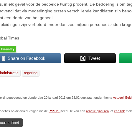
 is, in elk geval voor de bedoelde twintig procent. De bedoeling is om 
ovendi dat via mededinging tussen verschillende kandidaten zijn beno
tot een derde van het geheel.
pleidingen zijn verbeterd: meer dan zes miljoen personeelsleden kregen
obal Times
Share on Facebook
Tweet
dministratie
regering
 werd toegevoegd op donderdag 20 januari 2011 om 23:02 geplaatst onder thema
Actueel
,
Bele
eacties op dit artikel volgen via de
RSS 2.0
feed. Je kan een
reactie plaatsen
, of
een link
make
jaar in Tibet
ion