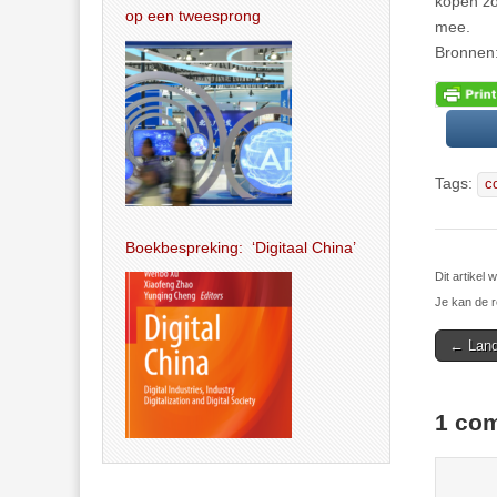
kopen zo
op een tweesprong
mee.
Bronnen
Tags:
c
Boekbespreking: ‘Digitaal China’
Dit artikel
Je kan de r
Post
← Land
navigat
1 com