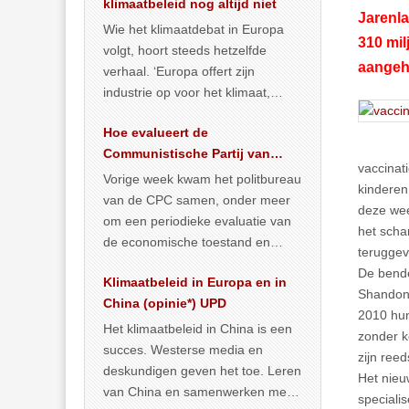
klimaatbeleid nog altijd niet
Jarenla
Wie het klimaatdebat in Europa
310 mil
volgt, hoort steeds hetzelfde
aangeh
verhaal. ‘Europa offert zijn
industrie op voor het klimaat,
terwijl China onder het mom van
Hoe evalueert de
vergroening
… >> lees meer
Communistische Partij van
vaccinat
China de economische
Vorige week kwam het politbureau
kinderen
toestand?
van de CPC samen, onder meer
deze wee
om een periodieke evaluatie van
het scha
de economische toestand en
teruggev
politiek te maken. We
De bende
Klimaatbeleid in Europa en in
publiceerden
… >> lees meer
Shandong
China (opinie*) UPD
2010 hun
Het klimaatbeleid in China is een
zonder k
succes. Westerse media en
zijn ree
deskundigen geven het toe. Leren
Het nieu
van China en samenwerken met
speciali