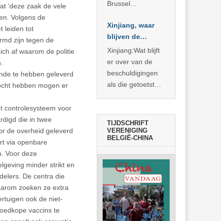
Brussel
at ‘deze zaak de vele
voorgesteld als
ren. Volgens de
Xinjiang, waar
bewijs van
 leiden tot
blijven de
economische
rmd zijn tegen de
bewijzen?
agressie. In
Xinjiang:Wat blijft
ich af waarom de politie
werkelijkheid
er over van de
.
verhult die
beschuldigingen
ende te hebben geleverd
spectaculaire
als die getoetst
kocht hebben mogen er
rekensom vooral
worden aan de
de industriële
feiten? Niet veel
et controlesysteem voor
achterstand die
rdigd die in twee
TIJDSCHRIFT
… >> lees meer
oor de overheid geleverd
VERENIGING
BELGIË-CHINA
rt via openbare
n. Voor deze
lgeving minder strikt en
delers. De centra die
Daarom zoeken ze extra
rtuigen ook de niet-
goedkope vaccins te