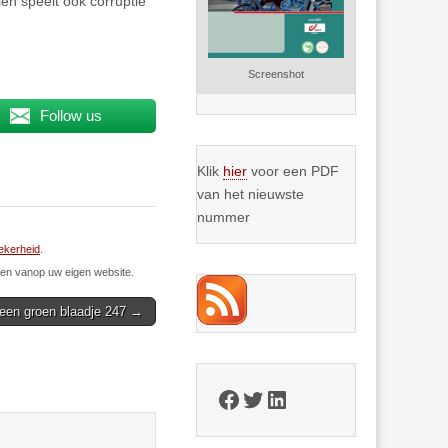
en speelt ook corruptie
Screenshot
Follow us
Klik
hier
voor een PDF
van het nieuwste
nummer
ekerheid
.
n vanop uw eigen website.
een groen blaadje 247 →
Facebook
Twitter
LinkedIn