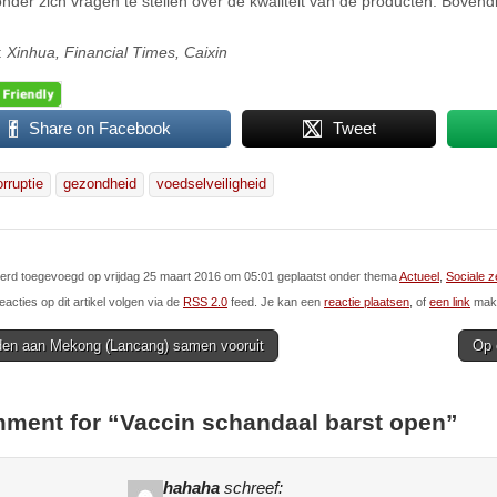
nder zich vragen te stellen over de kwaliteit van de producten. Bovendi
:
Xinhua, Financial Times, Caixin
Share on Facebook
Tweet
orruptie
gezondheid
voedselveiligheid
 werd toegevoegd op vrijdag 25 maart 2016 om 05:01 geplaatst onder thema
Actueel
,
Sociale z
eacties op dit artikel volgen via de
RSS 2.0
feed. Je kan een
reactie plaatsen
, of
een link
make
en aan Mekong (Lancang) samen vooruit
Op 
ion
ment for “
Vaccin schandaal barst open
”
hahaha
schreef: