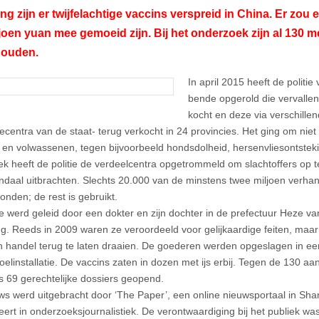
ng zijn er twijfelachtige vaccins verspreid in China. Er zou 
joen yuan mee gemoeid zijn. Bij het onderzoek zijn al 130 
ouden.
In april 2015 heeft de polit
bende opgerold die vervallen
kocht en deze via verschill
iecentra van de staat- terug verkocht in 24 provincies. Het ging om niet
 en volwassenen, tegen bijvoorbeeld hondsdolheid, hersenvliesontsteki
k heeft de politie de verdeelcentra opgetrommeld om slachtoffers op 
ndaal uitbrachten. Slechts 20.000 van de minstens twee miljoen verhan
onden; de rest is gebruikt.
 werd geleid door een dokter en zijn dochter in de prefectuur Heze va
. Reeds in 2009 waren ze veroordeeld voor gelijkaardige feiten, maar
 handel terug te laten draaien. De goederen werden opgeslagen in ee
oelinstallatie. De vaccins zaten in dozen met ijs erbij. Tegen de 130 
ds 69 gerechtelijke dossiers geopend.
ws werd uitgebracht door ‘The Paper’, een online nieuwsportaal in Sha
seert in onderzoeksjournalistiek. De verontwaardiging bij het publiek w