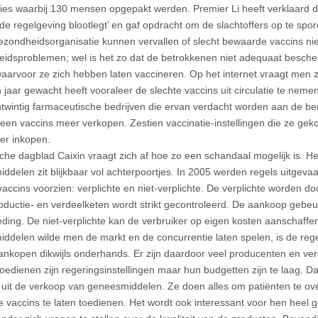
cties waarbij 130 mensen opgepakt werden. Premier Li heeft verklaard d
 de regelgeving blootlegt’ en gaf opdracht om de slachtoffers op te spo
zondheidsorganisatie kunnen vervallen of slecht bewaarde vaccins niet
idsproblemen; wel is het zo dat de betrokkenen niet adequaat besche
aarvoor ze zich hebben laten vaccineren. Op het internet vraagt men z
 jaar gewacht heeft vooraleer de slechte vaccins uit circulatie te nemen
wintig farmaceutische bedrijven die ervan verdacht worden aan de b
en vaccins meer verkopen. Zestien vaccinatie-instellingen die ze ge
er inkopen.
ische dagblad Caixin vraagt zich af hoe zo een schandaal mogelijk is. H
ddelen zit blijkbaar vol achterpoortjes. In 2005 werden regels uitgevaa
vaccins voorzien: verplichte en niet-verplichte. De verplichte worden d
oductie- en verdeelketen wordt strikt gecontroleerd. De aankoop gebeu
ding. De niet-verplichte kan de verbruiker op eigen kosten aanschaffe
ddelen wilde men de markt en de concurrentie laten spelen, is de rege
aankopen dikwijls onderhands. Er zijn daardoor veel producenten en ver
toedienen zijn regeringsinstellingen maar hun budgetten zijn te laag. 
uit de verkoop van geneesmiddelen. Ze doen alles om patiënten te ove
te vaccins te laten toedienen. Het wordt ook interessant voor hen heel 