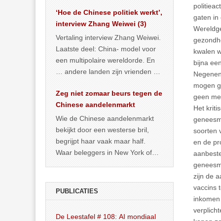
het land dan maar? ‘Dat
politiea
‘Hoe de Chinese politiek werkt’,
… >> lees meer
gaten in
interview Zhang Weiwei (3)
Wereldge
Vertaling interview Zhang Weiwei.
gezondhe
Laatste deel: China- model voor
kwalen w
een multipolaire wereldorde. En
bijna een
… andere landen zijn vrienden of
Negenent
kunnen het worden.
mogen ge
Zeg niet zomaar beurs tegen de
geen me
Chinese aandelenmarkt
Het krit
Wie de Chinese aandelenmarkt
geneesmi
bekijkt door een westerse bril,
soorten 
begrijpt haar vaak maar half.
en de pr
Waar beleggers in New York of
aanbeste
Londen vooral kijken naar winst,
geneesmi
… >> lees meer
zijn de 
vaccins 
PUBLICATIES
inkomen 
verplich
De Leestafel # 108: AI mondiaal