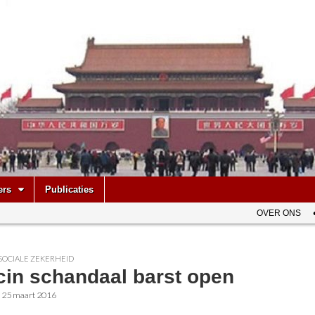
be
ers
Publicaties
OVER ONS
SOCIALE ZEKERHEID
cin schandaal barst open
•
25 maart 2016