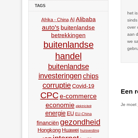
TAGS
het i
Alibaba
AI
Afrika - China
sinds
auto's
buitenlandse
over 
betrekkingen
aan d
we sa
buitenlandse
gebru
handel
buitenlandse
investeringen
chips
corruptie
Covid-19
Een r
CPC
e-commerce
economie
Je moet
elektriciteit
energie
EU
EU-China
gezondheid
financiën
Hongkong
Huawei
huisvesting