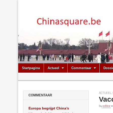
Chinasquare.
Skip
Main
Startpagina
Actueel
Commentaar
Dossi
to
menu
Sub
content
menu
ACTUEEL
,
COMMENTAAR
Vac
by
editor
Europa begrijpt China’s