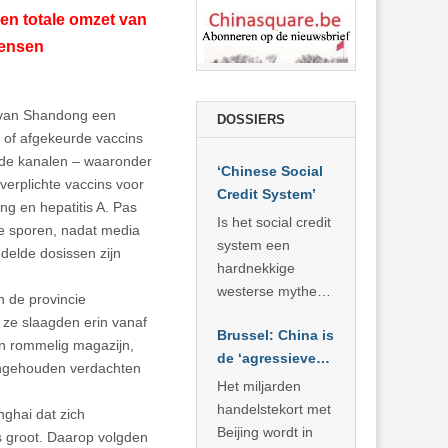
een totale omzet van
mensen
ie van Shandong een
DOSSIERS
 of afgekeurde vaccins
ende kanalen – waaronder
‘Chinese Social
 verplichte vaccins voor
Credit System’
ng en hepatitis A. Pas
Is het social credit
te sporen, nadat media
system een
delde dosissen zijn
hardnekkige
westerse mythe of
n de provincie
de dagelijkse
 ze slaagden erin vanaf
Brussel: China is
realiteit in China?
n rommelig magazijn,
de ‘agressieve
aangehouden verdachten
schuldige’
Het miljarden
handelstekort met
nghai dat zich
Beijing wordt in
as groot. Daarop volgden