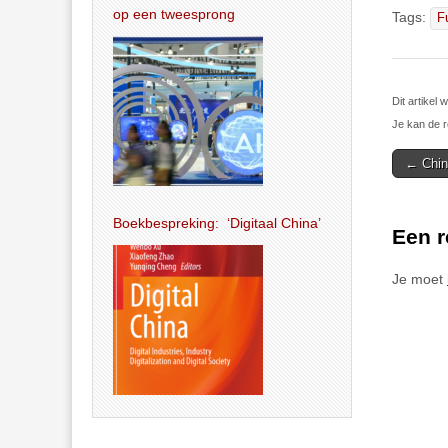
op een tweesprong
Tags:
F
Dit artikel
Je kan de r
Post
← China
navigat
Boekbespreking: ‘Digitaal China’
Een r
Je moet