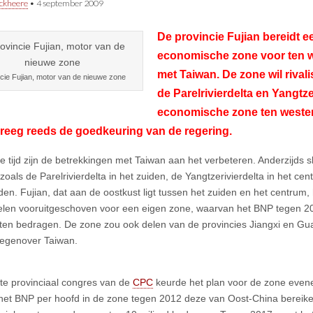
ckheere
•
4 september 2009
De provincie Fujian bereidt e
economische zone voor ten w
met Taiwan. De zone wil rival
cie Fujian, motor van de nieuwe zone
de Parelrivierdelta en Yangtze
economische zone ten weste
reeg reeds de goedkeuring van de regering.
e tijd zijn de betrekkingen met Taiwan aan het verbeteren. Anderzijds sl
zoals de Parelrivierdelta in het zuiden, de Yangtzerivierdelta in het ce
den. Fujian, dat aan de oostkust ligt tussen het zuiden en het centrum,
elen vooruitgeschoven voor een eigen zone, waarvan het BNP tegen 2
en bedragen. De zone zou ook delen van de provincies Jiangxi en G
t tegenover Taiwan.
ste provinciaal congres van de
CPC
keurde het plan voor de zone even
 het BNP per hoofd in de zone tegen 2012 deze van Oost-China bereik