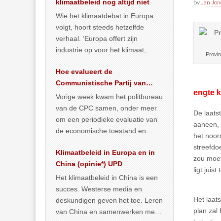
klimaatbeleid nog altijd niet
by
Jan Jon
Wie het klimaatdebat in Europa
volgt, hoort steeds hetzelfde
verhaal. ‘Europa offert zijn
industrie op voor het klimaat,
Provin
terwijl China onder het mom van
Hoe evalueert de
vergroening
… >> lees meer
Communistische Partij van
engte k
China de economische
Vorige week kwam het politbureau
toestand?
van de CPC samen, onder meer
De laatst
om een periodieke evaluatie van
aaneen, 
de economische toestand en
het noor
politiek te maken. We
streefdo
Klimaatbeleid in Europa en in
publiceerden
… >> lees meer
zou moet
China (opinie*) UPD
ligt juis
Het klimaatbeleid in China is een
succes. Westerse media en
Het laat
deskundigen geven het toe. Leren
plan zal
van China en samenwerken met