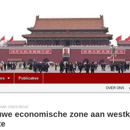
be
ers
Publicaties
OVER ONS
AAR
,
STAD & REGIO
uwe economische zone aan westk
te