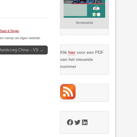
Screenshot
Stad & Regio
.
n vanop uw eigen website.
heidszorg China – VS →
Klik
hier
voor een PDF
van het nieuwste
nummer
Facebook
Twitter
LinkedIn