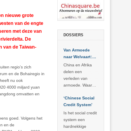
en nieuwe grote
esten van de engte
iseren met deze van
DOSSIERS
rivierdelta. De
n van de Taiwan-
Van Armoede
naar Welvaart:
Wat Afrika kan
China en Afrika
uiten regio’s zich
leren van
delen een
ntrum en de Bohairegio in
China’s
verleden van
 heeft nu ook
economisch
armoede. Waar
020 4000 miljard yuan
wonder
China er de
uangdong omvatten en
‘Chinese Social
voorbije veertig
Credit System’
jaar in slaagde
meer dan 800
Is het social credit
eens goed. Volgens het
miljoen mensen
system een
en en de
uit de armoede
hardnekkige