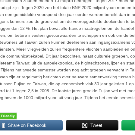
gsinkomsten zouden moeten 10 miljard bedragen. Tegen 2017 moet he
oudigd zijn. Tegen 2020 zou het totale BNP 2020 miljard yuan moeten 
an een gemiddelde voorspoed drie jaar eerder worden bereikt dan in a
lgens kenners zou de groeivoet om de vooropgestelde doeleinden te b
iggen dan 12 %. Het plan bevat allerhande maatregelen om de handel
en, om betere investeringsvoorwaarden te scheppen en ook om de bela
ewoners uit Taiwan zullen kunnen deelnemen aan ingangsexamens voo
diensten. Meer vliegvelden zullen frequentere vluchten aanbieden en 
de communicatiekabel. Dit jaar bezochten, naast culturele groepen, oo
ieteams Taiwan: uit de autoelektronica, de hightechzones, ijzer en staa
 Tijdens het tweede semester worden nog acht groepen verwacht in Ta
sen zijn er regelmatig berichten over nauwere samenwerking tussen h
 tussen Fujian en Taiwan, die op economisch vlak 30 jaar geleden 1 op
rd tot 1 tegen 2,5 in 2008. De laatste jaren groeide Fujian wel met me
g boven de 1000 miljard yuan uit vorig jaar. Tijdens het eerste semest
Share on Facebook
Tweet