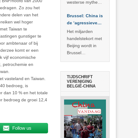
t BNP/hoofd van 2000
… >> lees meer
westerse mythe of
bedragen. Zo zou het
de dagelijkse
ndere delen van het
Brussel: China is
realiteit in China?
ereiken wel hoger
de ‘agressieve
 met Taiwan te
schuldige’
Het miljarden
stingen gunstiger te
handelstekort met
r ambtenaar of bij
Beijing wordt in
onderzee komt er een
Brussel
k vijf economische
voorgesteld als
l, petrochemie en
bewijs van
iwan.
economische
TIJDSCHRIFT
et vasteland en Taiwan.
agressie. In
VERENIGING
 40 bedroeg, is
BELGIË-CHINA
werkelijkheid
er dan 10 % en het totale
verhult die
er bedroeg de groei 12,4
spectaculaire
rekensom vooral
de industriële
achterstand die
Follow us
… >> lees meer