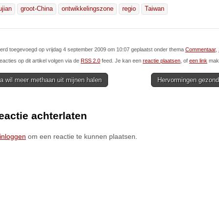
ujian
groot-China
ontwikkelingszone
regio
Taiwan
 werd toegevoegd op vrijdag 4 september 2009 om 10:07 geplaatst onder thema
Commentaar
,
eacties op dit artikel volgen via de
RSS 2.0
feed. Je kan een
reactie plaatsen
, of
een link
make
 wil meer methaan uit mijnen halen
Hervormingen gezond
ion
eactie achterlaten
inloggen
om een reactie te kunnen plaatsen.