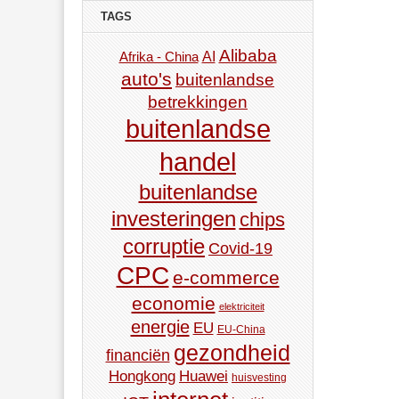
TAGS
Alibaba
AI
Afrika - China
auto's
buitenlandse
betrekkingen
buitenlandse
handel
buitenlandse
investeringen
chips
corruptie
Covid-19
CPC
e-commerce
economie
elektriciteit
energie
EU
EU-China
gezondheid
financiën
Hongkong
Huawei
huisvesting