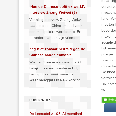
belastin
het land dan maar? ‘Dat
vervierv
‘Hoe de Chinese politiek werkt’,
… >> lees meer
niveau v
interview Zhang Weiwei (3)
land. Vo
Vertaling interview Zhang Weiwei.
moeten l
Laatste deel: China- model voor
bevorder
een multipolaire wereldorde. En
maken. B
… andere landen zijn vrienden of
sociale 
kunnen het worden.
bijkomen
Zeg niet zomaar beurs tegen de
prospect
Chinese aandelenmarkt
voeding.
Wie de Chinese aandelenmarkt
Ondertus
bekijkt door een westerse bril,
De kloof
begrijpt haar vaak maar half.
verminde
Waar beleggers in New York of
BNP stee
Londen vooral kijken naar winst,
%.
… >> lees meer
PUBLICATIES
De Leestafel # 108: AI mondiaal