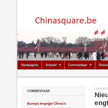
Chinasquare.
Skip
Main
Startpagina
Actueel
Commentaar
Dossi
to
menu
Sub
content
menu
COMMENT
COMMENTAAR
Nie
eng
Europa begrijpt China’s