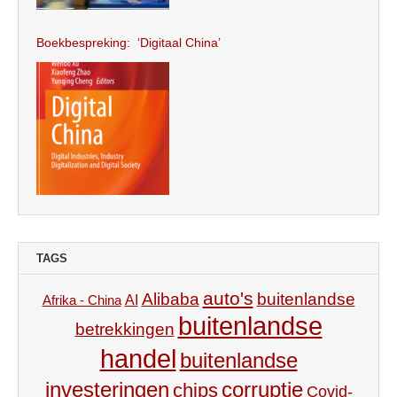
Boekbespreking: ‘Digitaal China’
TAGS
auto's
Alibaba
buitenlandse
AI
Afrika - China
buitenlandse
betrekkingen
handel
buitenlandse
investeringen
corruptie
chips
Covid-