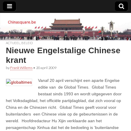
Chinasquare.be
ACTUEEL
,
BELEID
Nieuwe Engelstalige Chinese
krant
by
Frank Willems
•
20 april 2009
Vanaf 20 april verschijnt een aparte Engelse
editie van de Global Times. Global Times
bestaat sinds 1993 en wordt uitgegeven door
het Volksdagblad, het officiële partijdagblad, dat zich vooral op
China en de Chinezen richt. Global Times geeft vooral voor
buitenlanders een Chinese visie op de gebeurtenissen in de
wereld. Hoofdredacteur Hu Xijin verklaarde aan het
persagentschap Xinhua dat het de bedoeling is ‘buitenlandse