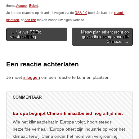
thema
Actueel
,
Beleid
.
Je kan de reacties op dit artikel volgen via de
RSS 2.0
feed. Je kan een
reactie
plaatsen
, of
een link
maken vanop uw eigen website.
Post
← Nieuwe PDFs:
Nieuw plan erkent recht op
verstedelijking
gezondheidszorg voor alle
navigation
Chinezen →
Een reactie achterlaten
Je moet
inloggen
om een reactie te kunnen plaatsen.
COMMENTAAR
Europa begrijpt China’s klimaatbeleid nog altijd niet
Wie het klimaatdebat in Europa volgt, hoort steeds
hetzelfde verhaal. ‘Europa offert zijn industrie op voor het
klimaat, terwijl China onder het mom van vergroening