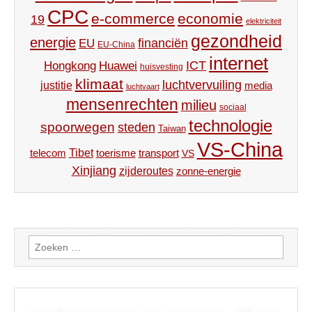
CPC
e-commerce
economie
19
elektriciteit
gezondheid
energie
financiën
EU
EU-China
internet
ICT
Hongkong
Huawei
huisvesting
klimaat
luchtvervuiling
justitie
media
luchtvaart
mensenrechten
milieu
sociaal
technologie
spoorwegen
steden
Taiwan
VS-China
Tibet
toerisme
transport
telecom
VS
Xinjiang
zijderoutes
zonne-energie
Zoeken
naar: