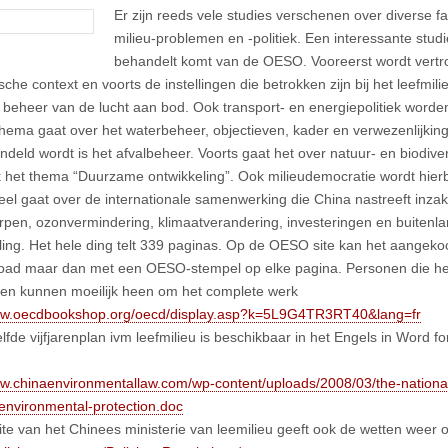
Er zijn reeds vele studies verschenen over diverse f
milieu-problemen en -politiek. Een interessante studie
behandelt komt van de OESO. Vooreerst wordt vertr
he context en voorts de instellingen die betrokken zijn bij het leefmili
 beheer van de lucht aan bod. Ook transport- en energiepolitiek worden
hema gaat over het waterbeheer, objectieven, kader en verwezenlijkin
deld wordt is het afvalbeheer. Voorts gaat het over natuur- en biodivers
jk het thema “Duurzame ontwikkeling”. Ook milieudemocratie wordt hier
deel gaat over de internationale samenwerking die China nastreeft inza
pen, ozonvermindering, klimaatverandering, investeringen en buitenla
ling. Het hele ding telt 339 paginas. Op de OESO site kan het aangekoc
ad maar dan met een OESO-stempel op elke pagina. Personen die het
en kunnen moeilijk heen om het complete werk
www.oecdbookshop.org/oecd/display.asp?k=5L9G4TR3RT40&lang=fr
elfde vijfjarenplan ivm leefmilieu is beschikbaar in het Engels in Word 
ww.chinaenvironmentallaw.com/wp-content/uploads/2008/03/the-national
-environmental-protection.doc
te van het Chinees ministerie van leemilieu geeft ook de wetten weer 