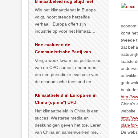
klimaatbeleid nog altijd niet
Wie het klimaatdebat in Europa
volgt, hoort steeds hetzelfde
verhaal. ‘Europa offert zijn
economisc
industrie op voor het klimaat,
komt het
terwijl China onder het mom van
tweede t
Hoe evalueert de
vergroening
… >> lees meer
dat behan
Communistische Partij van
natuurli
China de economische
Vorige week kwam het politbureau
laatste 
situatie?
van de CPC samen, onder meer
onderwer
om een periodieke evaluatie van
ontwikke
de economische toestand en
gedownlo
politiek te maken. We
bestuder
Klimaatbeleid in Europa en in
publiceerden
… >> lees meer
http://
China (opinie*) UPD
China’s 
Het klimaatbeleid in China is een
website
succes. Westerse media en
http://w
deskundigen geven het toe. Leren
plan-for
van China en samenwerken met
De websi