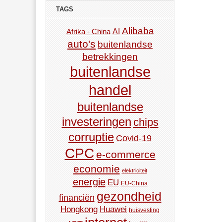
TAGS
Alibaba
AI
Afrika - China
auto's
buitenlandse
betrekkingen
buitenlandse
handel
buitenlandse
investeringen
chips
corruptie
Covid-19
CPC
e-commerce
economie
elektriciteit
energie
EU
EU-China
gezondheid
financiën
Hongkong
Huawei
huisvesting