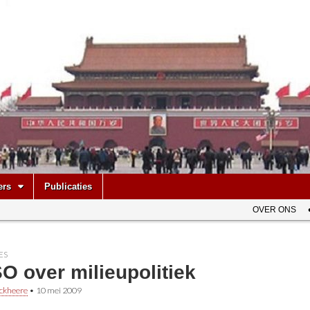
be
ers
Publicaties
OVER ONS
ES
O over milieupolitiek
ckheere
•
10 mei 2009