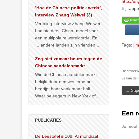
het land dan maar? ‘Dat
http://e
‘Hoe de Chinese politiek werkt’,
… >> lees meer
Bij rapp
interview Zhang Weiwei (3)
Vertaling interview Zhang Weiwei.
Laatste deel: China- model voor
een multipolaire wereldorde. En
… andere landen zijn vrienden of
Tags:
m
kunnen het worden.
Zeg niet zomaar beurs tegen de
Chinese aandelenmarkt
Dit artike
Wie de Chinese aandelenmarkt
Je kan de r
bekijkt door een westerse bril,
begrijpt haar vaak maar half.
Post
← Super
Waar beleggers in New York of
navigat
Londen vooral kijken naar winst,
… >> lees meer
Een r
PUBLICATIES
Je moet
De Leestafel # 108: AI mondiaal