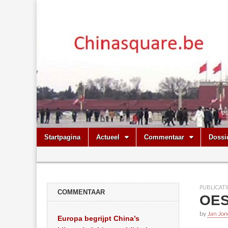
Chinasquare.
Skip
Main
Startpagina
Actueel
Commentaar
Dossi
to
menu
Sub
content
menu
PUBLICATI
COMMENTAAR
OES
by
Jan Jon
Europa begrijpt China’s