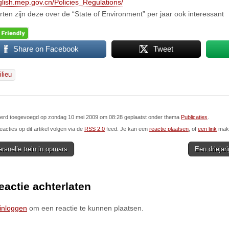
nglish.mep.gov.cn/Policies_Regulations/
orten zijn deze over de “State of Environment” per jaar ook interessant
Share on Facebook
Tweet
ilieu
l werd toegevoegd op zondag 10 mei 2009 om 08:28 geplaatst onder thema
Publicaties
.
eacties op dit artikel volgen via de
RSS 2.0
feed. Je kan een
reactie plaatsen
, of
een link
make
snelle trein in opmars
Een driejar
ion
eactie achterlaten
inloggen
om een reactie te kunnen plaatsen.