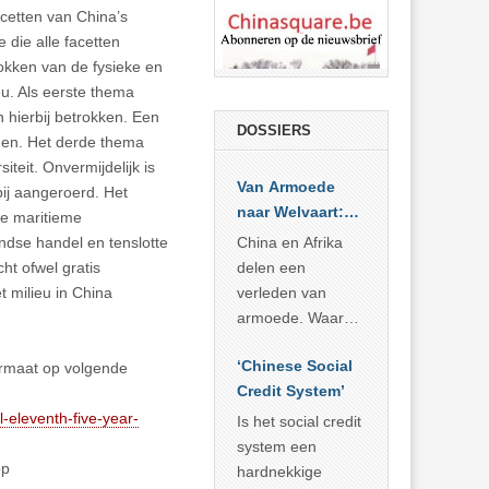
acetten van China’s
 die alle facetten
okken van de fysieke en
eu. Als eerste thema
 hierbij betrokken. Een
DOSSIERS
gen. Het derde thema
iteit. Onvermijdelijk is
Van Armoede
bij aangeroerd. Het
naar Welvaart:
ke maritieme
Wat Afrika kan
ndse handel en tenslotte
China en Afrika
leren van
ht ofwel gratis
delen een
China’s
 milieu in China
verleden van
economisch
armoede. Waar
wonder
China er de
‘Chinese Social
formaat op volgende
voorbije veertig
Credit System’
jaar in slaagde
-eleventh-five-year-
meer dan 800
Is het social credit
miljoen mensen
system een
op
uit de armoede
hardnekkige