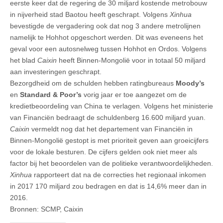
eerste keer dat de regering de 30 miljard kostende metrobouw
in nijverheid stad Baotou heeft geschrapt. Volgens
Xinhua
bevestigde de vergadering ook dat nog 3 andere metrolijnen
namelijk te Hohhot opgeschort werden. Dit was eveneens het
geval voor een autosnelweg tussen Hohhot en Ordos. Volgens
het blad
Caixin
heeft Binnen-Mongolië voor in totaal 50 miljard
aan investeringen geschrapt.
Bezorgdheid om de schulden hebben ratingbureaus
Moody’s
en
Standard & Poor’s
vorig jaar er toe aangezet om de
kredietbeoordeling van China te verlagen. Volgens het ministerie
van Financiën bedraagt de schuldenberg 16.600 miljard yuan.
Caixin
vermeldt nog dat het departement van Financiën in
Binnen-Mongolië gestopt is met prioriteit geven aan groeicijfers
voor de lokale besturen. De cijfers gelden ook niet meer als
factor bij het beoordelen van de politieke verantwoordelijkheden.
Xinhua
rapporteert dat na de correcties het regionaal inkomen
in 2017 170 miljard zou bedragen en dat is 14,6% meer dan in
2016.
Bronnen: SCMP, Caixin