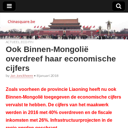
Chinasquare.be
ACTUEEL
,
ECO-FIN
Ook Binnen-Mongolië
overdreef haar economische
cijfers
by
Jan Jonckheere
•
8 januari 2018
Zoals voorheen de provincie Liaoning heeft nu ook
Binnen-Mongolië toegegeven de economische cijfers
vervalst te hebben. De cijfers van het maakwerk
werden in 2016 met 40% overdreven en de fiscale
inkomsten met 26%. Infrastructuurprojecten in de
regio werden geschrapt.