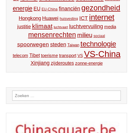
gezondheid
energie
financiën
EU
EU-China
internet
ICT
Hongkong
Huawei
huisvesting
klimaat
luchtvervuiling
justitie
media
luchtvaart
mensenrechten
milieu
sociaal
technologie
spoorwegen
steden
Taiwan
VS-China
Tibet
toerisme
transport
telecom
VS
Xinjiang
zijderoutes
zonne-energie
Zoeken
naar: