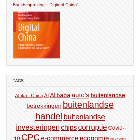
Boekbespreking: ‘Digitaal China’
TAGS
auto's
Alibaba
buitenlandse
AI
Afrika - China
buitenlandse
betrekkingen
handel
buitenlandse
investeringen
corruptie
chips
Covid-
CPC
e-commerce
economie
19
elektriciteit