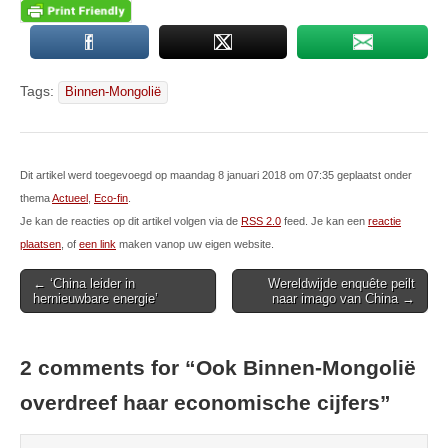
Tags:
Binnen-Mongolië
Dit artikel werd toegevoegd op maandag 8 januari 2018 om 07:35 geplaatst onder
thema
Actueel
,
Eco-fin
.
Je kan de reacties op dit artikel volgen via de
RSS 2.0
feed. Je kan een
reactie
plaatsen
, of
een link
maken vanop uw eigen website.
Post
← ‘China leider in
Wereldwijde enquête peilt
hernieuwbare energie’
naar imago van China →
navigation
2 comments for “
Ook Binnen-Mongolië
overdreef haar economische cijfers
”