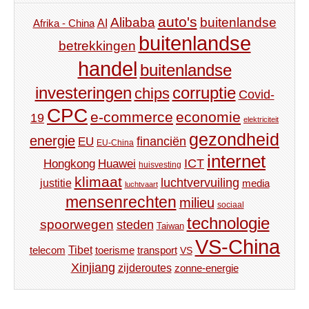
auto's
Alibaba
buitenlandse
AI
Afrika - China
buitenlandse
betrekkingen
handel
buitenlandse
investeringen
corruptie
chips
Covid-
CPC
e-commerce
economie
19
elektriciteit
gezondheid
energie
financiën
EU
EU-China
internet
ICT
Hongkong
Huawei
huisvesting
klimaat
luchtvervuiling
justitie
media
luchtvaart
mensenrechten
milieu
sociaal
technologie
spoorwegen
steden
Taiwan
VS-China
Tibet
toerisme
transport
telecom
VS
Xinjiang
zijderoutes
zonne-energie