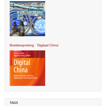
Boekbespreking: ‘Digitaal China’
TAGS