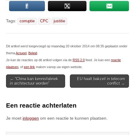
Tags:
corruptie
CPC
justitie
Dit artikel werd toegevoegd op maandag 20 oktober 2014 om 08:35 geplaatst onder
thema
Actueel
,
Beleid
.
Je kan de reacties op dit artikel volgen via de
RSS 2.0
feed. Je kan een
reactie
plaatsen
, of
een link
maken vanop uw eigen website.
Post
← “China kan kennisfabriek
EU haalt bakzeil in telecom
in architectuur worden”
conflict →
navigation
Een reactie achterlaten
Je moet
inloggen
om een reactie te kunnen plaatsen.