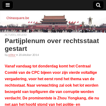
Chinasquare.be
ACTUEEL
,
BELEID
Partijplenum over rechtsstaat
gestart
by
editor
•
20 oktober 2014
Vanaf vandaag tot donderdag komt het Centraal
Comité van de CPC bijeen voor zijn vierde voltallige
vergadering, voor het eerst rond het thema van de
rechtsstaat. Naar verwachting zal ook het lot worden
bezegeld van topfiguren die van corruptie worden
verdacht. De prominentste is Zhou Yongkang, die nu
net aan het hoofd stond van het politie- en