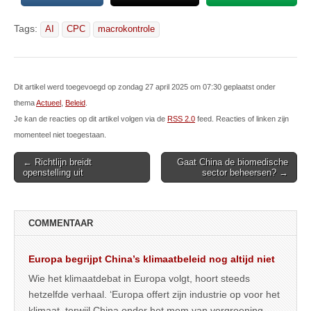
Tags:
AI
CPC
macrokontrole
Dit artikel werd toegevoegd op zondag 27 april 2025 om 07:30 geplaatst onder
thema
Actueel
,
Beleid
.
Je kan de reacties op dit artikel volgen via de
RSS 2.0
feed. Reacties of linken zijn
momenteel niet toegestaan.
Post
← Richtlijn breidt
Gaat China de biomedische
openstelling uit
sector beheersen? →
navigation
COMMENTAAR
Europa begrijpt China’s klimaatbeleid nog altijd niet
Wie het klimaatdebat in Europa volgt, hoort steeds
hetzelfde verhaal. ‘Europa offert zijn industrie op voor het
klimaat, terwijl China onder het mom van vergroening