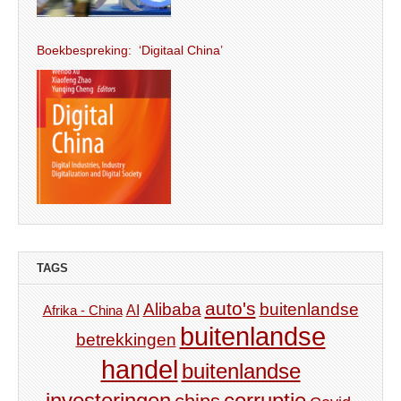
Boekbespreking: ‘Digitaal China’
TAGS
auto's
Alibaba
buitenlandse
AI
Afrika - China
buitenlandse
betrekkingen
handel
buitenlandse
investeringen
corruptie