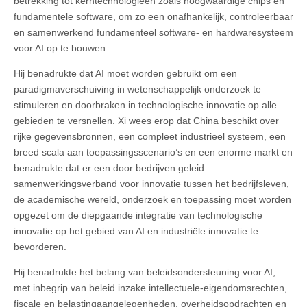
betrekking tot kerntechnologieën zoals hoogwaardige chips en
fundamentele software, om zo een onafhankelijk, controleerbaar
en samenwerkend fundamenteel software- en hardwaresysteem
voor AI op te bouwen.
Hij benadrukte dat AI moet worden gebruikt om een
paradigmaverschuiving in wetenschappelijk onderzoek te
stimuleren en doorbraken in technologische innovatie op alle
gebieden te versnellen. Xi wees erop dat China beschikt over
rijke gegevensbronnen, een compleet industrieel systeem, een
breed scala aan toepassingsscenario’s en een enorme markt en
benadrukte dat er een door bedrijven geleid
samenwerkingsverband voor innovatie tussen het bedrijfsleven,
de academische wereld, onderzoek en toepassing moet worden
opgezet om de diepgaande integratie van technologische
innovatie op het gebied van AI en industriële innovatie te
bevorderen.
Hij benadrukte het belang van beleidsondersteuning voor AI,
met inbegrip van beleid inzake intellectuele-eigendomsrechten,
fiscale en belastingaangelegenheden, overheidsopdrachten en