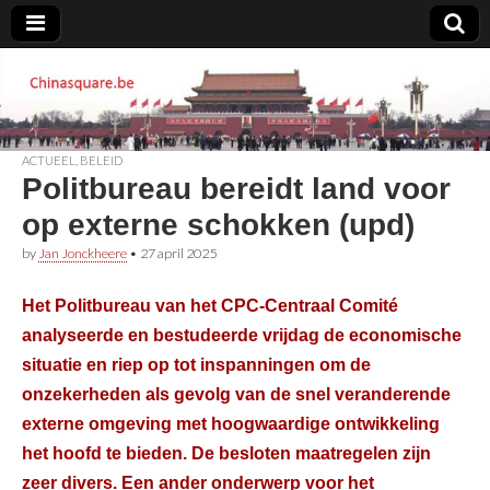
Chinasquare.be
ACTUEEL
,
BELEID
Politbureau bereidt land voor
op externe schokken (upd)
by
Jan Jonckheere
•
27 april 2025
Het Politbureau van het CPC-Centraal Comité
analyseerde en bestudeerde vrijdag de economische
situatie en riep op tot inspanningen om de
onzekerheden als gevolg van de snel veranderende
externe omgeving met hoogwaardige ontwikkeling
het hoofd te bieden. De besloten maatregelen zijn
zeer divers. Een ander onderwerp voor het