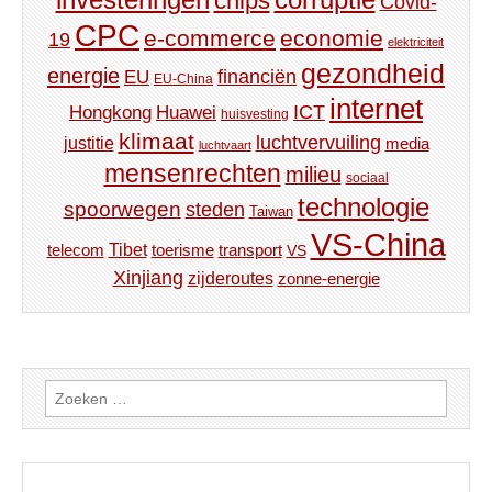
chips
Covid-
CPC
e-commerce
economie
19
elektriciteit
gezondheid
energie
financiën
EU
EU-China
internet
ICT
Hongkong
Huawei
huisvesting
klimaat
luchtvervuiling
justitie
media
luchtvaart
mensenrechten
milieu
sociaal
technologie
spoorwegen
steden
Taiwan
VS-China
Tibet
toerisme
transport
telecom
VS
Xinjiang
zijderoutes
zonne-energie
Zoeken
naar: