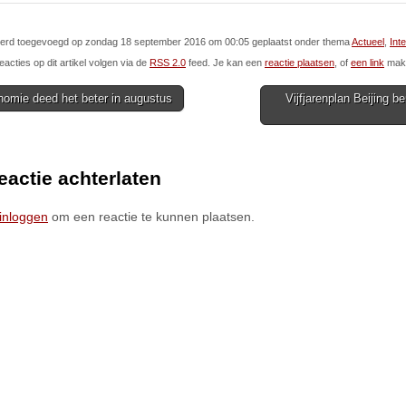
l werd toegevoegd op zondag 18 september 2016 om 00:05 geplaatst onder thema
Actueel
,
Int
eacties op dit artikel volgen via de
RSS 2.0
feed. Je kan een
reactie plaatsen
, of
een link
make
omie deed het beter in augustus
Vijfjarenplan Beijing b
ion
eactie achterlaten
inloggen
om een reactie te kunnen plaatsen.