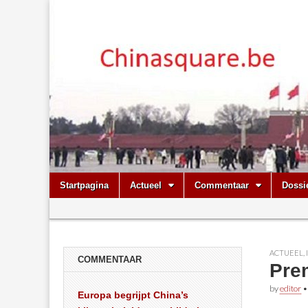
Chinasquare.
Skip
Main
Startpagina
Actueel
Commentaar
Dossi
to
menu
Sub
content
menu
ACTUEEL
,
COMMENTAAR
Pre
by
editor
Europa begrijpt China’s