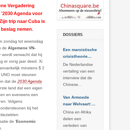
ene Vergadering
de ‘2030 Agenda voor
jn trip naar Cuba is
n beslag nemen.
DOSSIERS
an zondag tot woensdag
an de
Algemene VN-
Een marxistische
 wordt verwacht dat hij
crisistheorie
g er vorig jaar deed. Xi
voor vandaag
De Nederlandse
anvankelijk minstens $ 2
vertaling van een
de UNO moet steunen
interview dat de
len dat de
2030 Agenda
Chinese
rste land dat een eigen
Academie voor
wonen en eveneens een
Van Armoede
Sociale
ren. Volgens
naar Welvaart:
Wetenschappen
 ondersteunen bij het
Wat Afrika kan
afnam van de
China en Afrika
tieziekten.
leren van
Britse
delen een
atie de ‘
Economic
China’s
marxistische
verleden van
n.