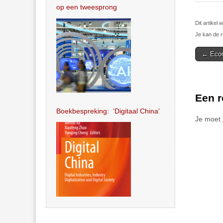
op een tweesprong
Dit artike
Je kan de r
Post
← Econ
navigat
Een r
Boekbespreking: ‘Digitaal China’
Je moet