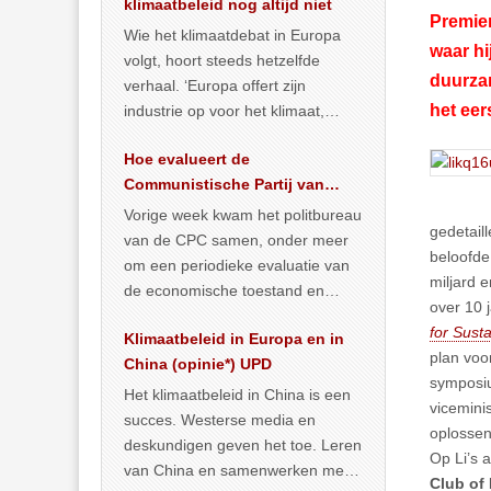
klimaatbeleid nog altijd niet
Premie
Wie het klimaatdebat in Europa
waar hi
volgt, hoort steeds hetzelfde
duurzam
verhaal. ‘Europa offert zijn
het eer
industrie op voor het klimaat,
terwijl China onder het mom van
Hoe evalueert de
vergroening
… >> lees meer
Communistische Partij van
China de economische
Vorige week kwam het politbureau
gedetaill
situatie?
van de CPC samen, onder meer
beloofd
om een periodieke evaluatie van
miljard 
de economische toestand en
over 10 
politiek te maken. We
for Sust
Klimaatbeleid in Europa en in
publiceerden
… >> lees meer
plan voo
China (opinie*) UPD
symposiu
Het klimaatbeleid in China is een
vicemini
succes. Westerse media en
oplossen
deskundigen geven het toe. Leren
Op Li’s 
van China en samenwerken met
Club of