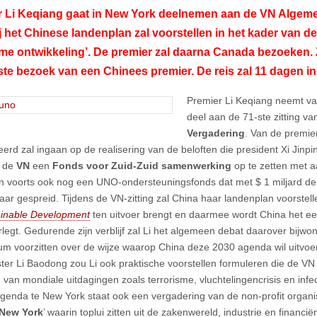
r Li Keqiang gaat in New York deelnemen aan de VN Algem
j het Chinese landenplan zal voorstellen in het kader van 
e ontwikkeling’. De premier zal daarna Canada bezoeken. Zi
ste bezoek van een Chinees premier. De reis zal 11 dagen i
Premier Li Keqiang neemt v
deel aan de 71-ste zitting v
Vergadering
. Van de premier
eerd zal ingaan op de realisering van de beloften die president Xi Jinpin
e de
VN
een
Fonds voor Zuid-Zuid samenwerking
op te zetten met a
en voorts ook nog een UNO-ondersteuningsfonds dat met $ 1 miljard 
jaar gespreid. Tijdens de VN-zitting zal China haar landenplan voorstel
ainable Development
ten uitvoer brengt en daarmee wordt China het ee
rlegt. Gedurende zijn verblijf zal Li het algemeen debat daarover bij
m voorzitten over de wijze waarop China deze 2030 agenda wil uitvoe
ster Li Baodong zou Li ook praktische voorstellen formuleren die de VN
 van mondiale uitdagingen zoals terrorisme, vluchtelingencrisis en infec
agenda te New York staat ook een vergadering van de non-profit organis
 New York
’ waarin toplui zitten uit de zakenwereld, industrie en financië