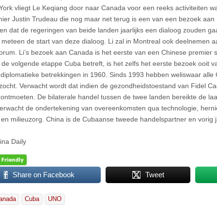
ork vliegt Le Keqiang door naar Canada voor een reeks activiteiten w
ier Justin Trudeau die nog maar net terug is een van een bezoek aan
en dat de regeringen van beide landen jaarlijks een dialoog zouden ga
 meteen de start van deze dialoog. Li zal in Montreal ook deelnemen
orum. Li’s bezoek aan Canada is het eerste van een Chinese premier si
 de volgende etappe Cuba betreft, is het zelfs het eerste bezoek ooit 
 diplomatieke betrekkingen in 1960. Sinds 1993 hebben weliswaar alle
ocht. Verwacht wordt dat indien de gezondheidstoestand van Fidel Cast
l ontmoeten. De bilaterale handel tussen de twee landen bereikte de laat
erwacht de ondertekening van overeenkomsten qua technologie, hern
e en milieuzorg. China is de Cubaanse tweede handelspartner en vorig j
ina Daily
Share on Facebook
Tweet
anada
Cuba
UNO