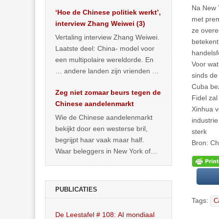
het land dan maar? ‘Dat
Na New Y
‘Hoe de Chinese politiek werkt’,
… >> lees meer
met prem
interview Zhang Weiwei (3)
ze overe
Vertaling interview Zhang Weiwei.
betekent
Laatste deel: China- model voor
handelsf
een multipolaire wereldorde. En
Voor wat
… andere landen zijn vrienden of
sinds de
kunnen het worden.
Cuba bez
Zeg niet zomaar beurs tegen de
Fidel za
Chinese aandelenmarkt
Xinhua v
Wie de Chinese aandelenmarkt
industri
bekijkt door een westerse bril,
sterk
begrijpt haar vaak maar half.
Bron: Ch
Waar beleggers in New York of
Londen vooral kijken naar winst,
… >> lees meer
PUBLICATIES
Tags:
C
De Leestafel # 108: AI mondiaal