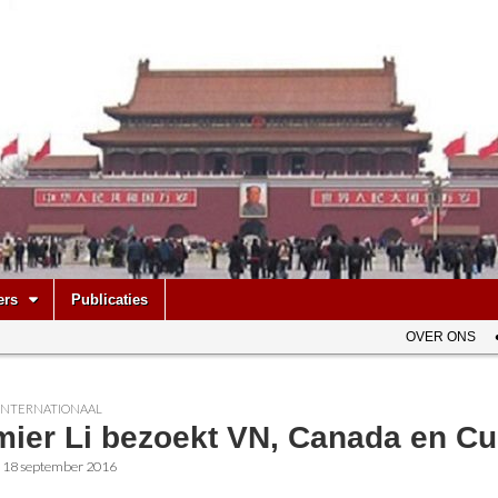
be
ers
Publicaties
OVER ONS
INTERNATIONAAL
mier Li bezoekt VN, Canada en C
•
18 september 2016