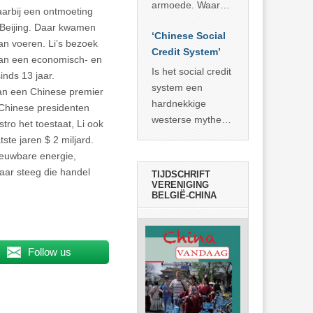
economisch
econoom Michael
armoede. Waar
aarbij een ontmoeting
wonder
Roberts. Het laat
China er de
 Beijing. Daar kwamen
zien dat
‘Chinese Social
voorbije veertig
an voeren. Li’s bezoek
… >> lees meer
Credit System’
jaar in slaagde
 aan een economisch- en
meer dan 800
Is het social credit
nds 13 jaar.
miljoen mensen
system een
van een Chinese premier
uit de armoede
hardnekkige
 Chinese presidenten
… >> lees meer
westerse mythe of
ro het toestaat, Li ook
de dagelijkse
ste jaren $ 2 miljard.
realiteit in China?
ieuwbare energie,
aar steeg die handel
TIJDSCHRIFT
VERENIGING
BELGIË-CHINA
Follow us