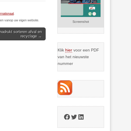
ernationaal
.
n vanop uw eigen website.
Screenshot
enadrukt sorteren afval en
recyclage →
Klik
hier
voor een PDF
van het nieuwste
nummer
Facebook
Twitter
LinkedIn