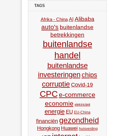
TAGS
Alibaba
AI
Afrika - China
auto's
buitenlandse
betrekkingen
buitenlandse
handel
buitenlandse
investeringen
chips
corruptie
Covid-19
CPC
e-commerce
economie
elektriciteit
energie
EU
EU-China
gezondheid
financiën
Hongkong
Huawei
huisvesting