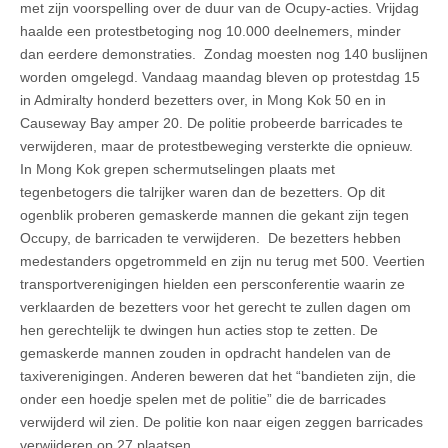
met zijn voorspelling over de duur van de Ocupy-acties. Vrijdag
haalde een protestbetoging nog 10.000 deelnemers, minder
dan eerdere demonstraties. Zondag moesten nog 140 buslijnen
worden omgelegd. Vandaag maandag bleven op protestdag 15
in Admiralty honderd bezetters over, in Mong Kok 50 en in
Causeway Bay amper 20. De politie probeerde barricades te
verwijderen, maar de protestbeweging versterkte die opnieuw.
In Mong Kok grepen schermutselingen plaats met
tegenbetogers die talrijker waren dan de bezetters. Op dit
ogenblik proberen gemaskerde mannen die gekant zijn tegen
Occupy, de barricaden te verwijderen. De bezetters hebben
medestanders opgetrommeld en zijn nu terug met 500. Veertien
transportverenigingen hielden een persconferentie waarin ze
verklaarden de bezetters voor het gerecht te zullen dagen om
hen gerechtelijk te dwingen hun acties stop te zetten. De
gemaskerde mannen zouden in opdracht handelen van de
taxiverenigingen. Anderen beweren dat het “bandieten zijn, die
onder een hoedje spelen met de politie” die de barricades
verwijderd wil zien. De politie kon naar eigen zeggen barricades
verwijderen op 27 plaatsen.