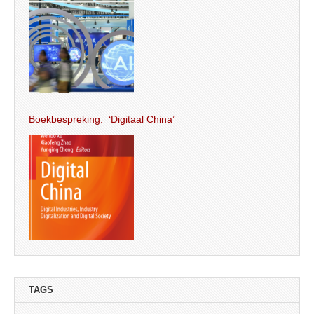
Boekbespreking: ‘Digitaal China’
TAGS