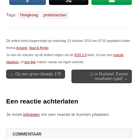
Tags:
Hongkong
protestacties
Dit artikel werd toegevoegd op maandag 13 oktober 2014 om 07:50 geplaatst onder
thema
Actueel
,
Stad & Regio
.
Je kan de reacties op dit artikel volgen via de
RSS 2.0
feed. Je kan een
reactie
plaatsen
, of
een link
maken vanop uw eigen website.
Post
← Op een groen blaadje 178
Li in Rusland: Eerste
resultaten (upd) →
navigation
Een reactie achterlaten
Je moet
inloggen
om een reactie te kunnen plaatsen.
COMMENTAAR