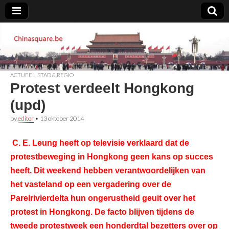
Chinasquare.be
ACTUEEL
,
STAD & REGIO
Protest verdeelt Hongkong
(upd)
by
editor
•
13 oktober 2014
C. E. Leung heeft op televisie verklaard dat de
protestbeweging in Hongkong geen kans op succes
heeft. Dit weekend hebben verantwoordelijken van
het vasteland op een vergadering over de
Parelrivierdelta hun ongerustheid geuit over het
protest in Hongkong. De facto blijven tijdens de
tweede protestweek een honderdtal bezetters over op