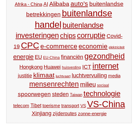
auto's
Alibaba
buitenlandse
AI
Afrika - China
buitenlandse
betrekkingen
handel
buitenlandse
investeringen
corruptie
chips
Covid-
CPC
e-commerce
economie
19
elektriciteit
gezondheid
energie
financiën
EU
EU-China
internet
ICT
Hongkong
Huawei
huisvesting
klimaat
luchtvervuiling
justitie
media
luchtvaart
mensenrechten
milieu
sociaal
technologie
spoorwegen
steden
Taiwan
VS-China
Tibet
toerisme
transport
telecom
VS
Xinjiang
zijderoutes
zonne-energie