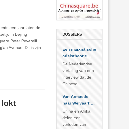
eeds een jaar later, de
tijd in Beijing
DOSSIERS
are Peter Peverelli
’an Avenue. Dit is zijn
Een marxistische
crisistheorie
voor vandaag
De Nederlandse
vertaling van een
interview dat de
Chinese
Academie voor
Van Armoede
Sociale
lokt
naar Welvaart:
Wetenschappen
Wat Afrika kan
afnam van de
China en Afrika
leren van
Britse
delen een
China’s
marxistische
verleden van