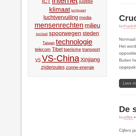
internet
ICT
justitie
klimaat
luchtvaart
Cru
luchtvervuiling
media
mensenrechten
milieu
by
Frank W
spoorwegen
steden
sociaal
Normaal 
technologie
Taiwan
Het word
Tibet
toerisme
transport
telecom
oppositi
VS-China
Xinjiang
VS
Buiten h
zijderoutes
opgepakt
zonne-energie
Lees m
De 
by
editor
Cijfers 