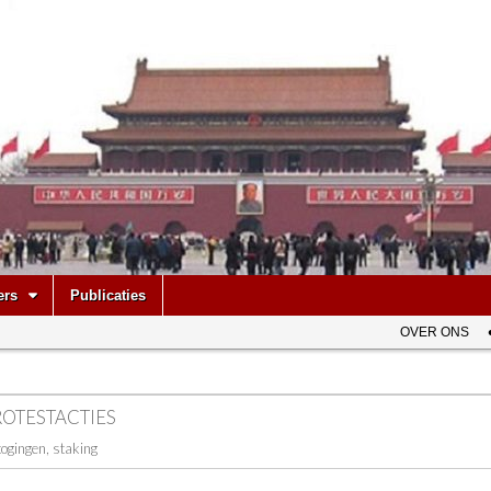
be
ers
Publicaties
OVER ONS
ROTESTACTIES
togingen, staking