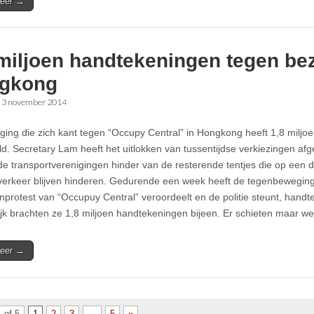
eer →
miljoen handtekeningen tegen bez
gkong
•
3 november 2014
ing die zich kant tegen “Occupy Central” in Hongkong heeft 1,8 milj
d. Secretary Lam heeft het uitlokken van tussentijdse verkiezingen a
e transportverenigingen hinder van de resterende tentjes die op een dr
verkeer blijven hinderen. Gedurende een week heeft de tegenbeweging
nprotest van “Occupuy Central” veroordeelt en de politie steunt, han
lijk brachten ze 1,8 miljoen handtekeningen bijeen. Er schieten maar we
eer →
 of 5
1
2
3
…
5
»