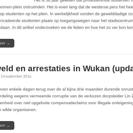
Het is 30 jaar geleden dat protesterende studenten 
anmen-plein ontruimden. Het is even lang dat de westerse pers het heef
 op studenten op het plein. In werkelijkheid vonden de gewelddadige co
ricadeerde studenten plaats op toegangswegen naar het stadscentrum,
ndaan. In dit artikel onderzoeken we de feiten en hoe het zo ver kon k
eer →
ld en arrestaties in Wukan (upda
•
14 september 2016
ven enkele dagen terug over de al bijna drie maanden durende onrust 
rdeling wegens vermeende corruptie van de verkozen dorpsleider Lin 
enheid over niet opgeloste compensatieclaims voor illegale onteigeni
n wilde organiseren.
eer →