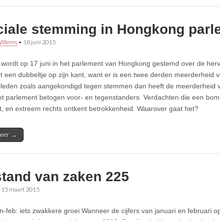
ciale stemming in Hongkong parl
illems
•
18 juni 2015
wordt op 17 juni in het parlement van Hongkong gestemd over de herv
t een dubbeltje op zijn kant, want er is een twee derden meerderheid ve
eleden zoals aangekondigd tegen stemmen dan heeft de meerderheid v
et parlement betogen voor- en tegenstanders. Verdachten die een bom
, en extreem rechts ontkent betrokkenheid. Waarover gaat het?
eer →
stand van zaken 225
•
15 maart 2015
jan-feb: iets zwakkere groei Wanneer de cijfers van januari en februari 