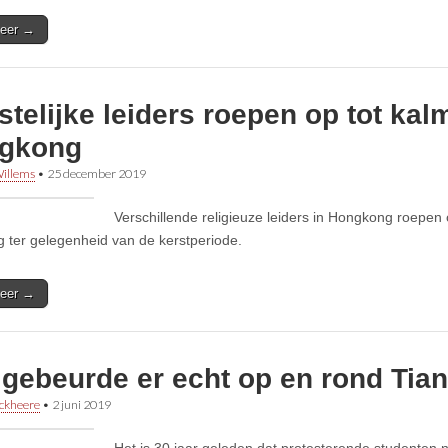
eer →
telijke leiders roepen op tot kalm
gkong
illems
•
25 december 2019
Verschillende religieuze leiders in Hongkong roepen 
g ter gelegenheid van de kerstperiode.
eer →
 gebeurde er echt op en rond Ti
ckheere
•
2 juni 2019