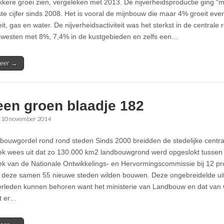
kere groei zien, vergeleken met 2013. De nijverheidsproductie ging “m
ste cijfer sinds 2008. Het is vooral de mijnbouw die maar 4% groeit eve
teit, gas en water. De nijverheidsactiviteit was het sterkst in de central
 westen met 8%, 7,4% in de kustgebieden en zelfs een…
eer →
een groen blaadje 182
•
10 november 2014
bouwgordel rond rond steden Sinds 2000 breidden de stedelijke centr
k wees uit dat zo 130.000 km2 landbouwgrond werd opgeslokt tussen
k van de Nationale Ontwikkelings- en Hervormingscommissie bij 12 pr
 deze samen 55 nieuwe steden wilden bouwen. Deze ongebreidelde uit
verleden kunnen behoren want het ministerie van Landbouw en dat van
at er…