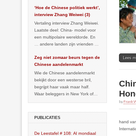
het land dan maar? ‘Dat
‘Hoe de Chinese politiek werkt’,
… >> lees meer
interview Zhang Weiwei (3)
Vertaling interview Zhang Weiwei.
Laatste deel: China- model voor
een multipolaire wereldorde. En
… andere landen zijn vrienden of
kunnen het worden.
Zeg niet zomaar beurs tegen de
Lees m
Chinese aandelenmarkt
Wie de Chinese aandelenmarkt
bekijkt door een westerse bril,
Chi
begrijpt haar vaak maar half.
Hon
Waar beleggers in New York of
Londen vooral kijken naar winst,
by
Frank W
… >> lees meer
PUBLICATIES
hand van
Internat
De Leestafel # 108: AI mondiaal