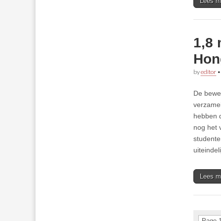
Lees m
1,8 
Hon
by
editor
De beweg
verzamel
hebben d
nog het 
studente
uiteinde
Lees m
Page 1