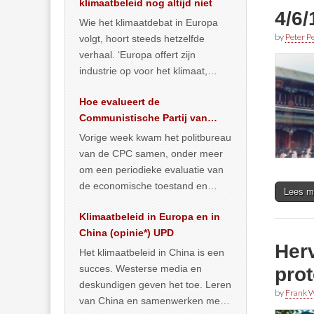
klimaatbeleid nog altijd niet
4/6
Wie het klimaatdebat in Europa
by
Peter Pe
volgt, hoort steeds hetzelfde
verhaal. ‘Europa offert zijn
industrie op voor het klimaat,
terwijl China onder het mom van
Hoe evalueert de
vergroening
… >> lees meer
Communistische Partij van
China de economische
Vorige week kwam het politbureau
situatie?
van de CPC samen, onder meer
om een periodieke evaluatie van
de economische toestand en
Lees m
politiek te maken. We
Klimaatbeleid in Europa en in
publiceerden
… >> lees meer
China (opinie*) UPD
Herv
Het klimaatbeleid in China is een
succes. Westerse media en
prot
deskundigen geven het toe. Leren
by
Frank W
van China en samenwerken met