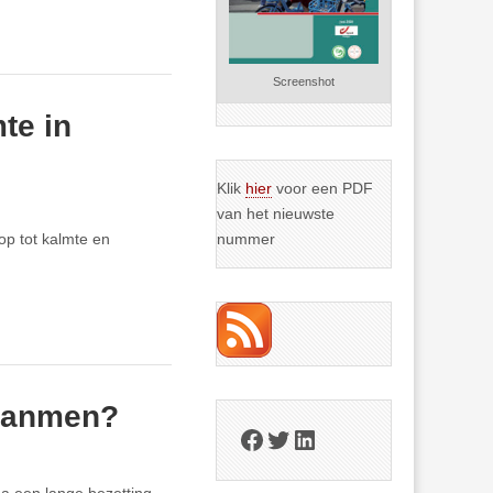
Screenshot
te in
Klik
hier
voor een PDF
van het nieuwste
op tot kalmte en
nummer
ananmen?
Facebook
Twitter
LinkedIn