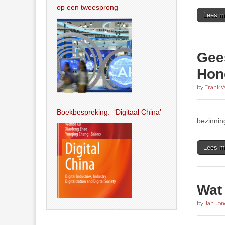
op een tweesprong
Lees m
Gees
Hon
by
Frank W
Boekbespreking: ‘Digitaal China’
bezinnin
Lees m
Wat
by
Jan Jon