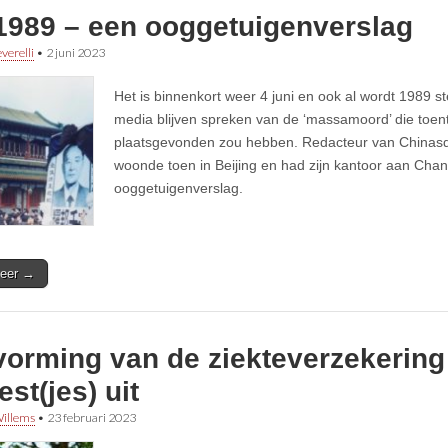
/1989 – een ooggetuigenverslag
verelli
•
2 juni 2023
Het is binnenkort weer 4 juni en ook al wordt 1989 st
media blijven spreken van de ‘massamoord’ die toenter
plaatsgevonden zou hebben. Redacteur van Chinasqu
woonde toen in Beijing en had zijn kantoor aan Chang
ooggetuigenverslag.
eer →
orming van de ziekteverzekering 
est(jes) uit
illems
•
23 februari 2023