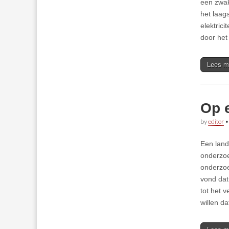
een zwak
het laag
elektrici
door het
Lees m
Op 
by
editor
Een land
onderzoe
onderzoe
vond dat
tot het 
willen d