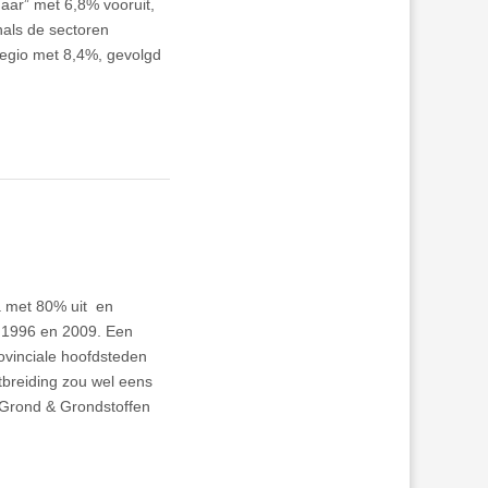
aar” met 6,8% vooruit,
nals de sectoren
e regio met 8,4%, gevolgd
a met 80% uit en
 1996 en 2009. Een
ovinciale hoofdsteden
breiding zou wel eens
 Grond & Grondstoffen