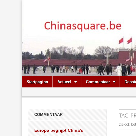
Chinasquare.
Skip
Main
Startpagina
Actueel
Commentaar
Dossi
to
menu
Sub
content
menu
COMMENTAAR
TAG:
P
zie ook be
Europa begrijpt China’s