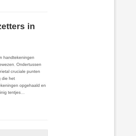
etters in
oen handtekeningen
fgewezen. Ondertussen
ietal cruciale punten
 die het
dtekeningen opgehaald en
inig tentjes…