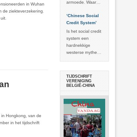
economisch
econoom Michael
armoede. Waar
epensioneerden in Wuhan
wonder
Roberts. Het laat
China er de
n de ziekteverzekering.
zien dat
‘Chinese Social
voorbije veertig
uit.
… >> lees meer
Credit System’
jaar in slaagde
meer dan 800
Is het social credit
miljoen mensen
system een
uit de armoede
hardnekkige
… >> lees meer
westerse mythe of
de dagelijkse
realiteit in China?
TIJDSCHRIFT
VERENIGING
van
BELGIË-CHINA
t in Hongkong, van de
r in het tijdschrift