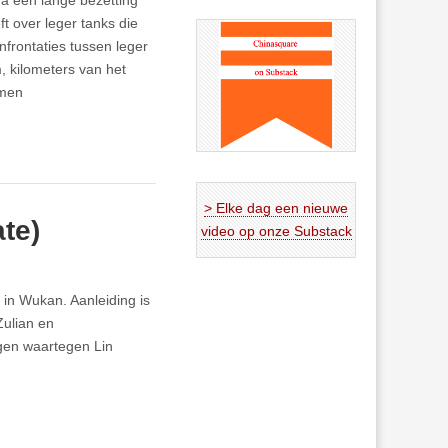
na een lange bezetting
t over leger tanks die
nfrontaties tussen leger
 kilometers van het
omen
> Elke dag een nieuwe
te)
video op onze Substack
in Wukan. Aanleiding is
Zulian en
ngen waartegen Lin