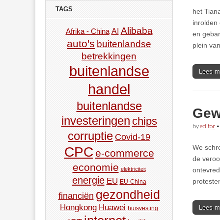
TAGS
het Tian
inrolden
Alibaba
AI
Afrika - China
en gebar
auto's
buitenlandse
plein va
betrekkingen
buitenlandse
Lees m
handel
buitenlandse
Gewe
investeringen
chips
by
editor
corruptie
Covid-19
We schre
CPC
e-commerce
de veroo
economie
ontevred
elektriciteit
energie
EU
proteste
EU-China
gezondheid
financiën
Hongkong
Huawei
Lees m
huisvesting