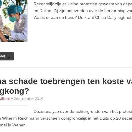
Recentelijk zijn er kleine protesten geweest van g
en Dalian. Zij zijn ontevreden over de hervorming va
Wat is er aan de hand? De krant China Daily legt het 
eer →
na schade toebrengen ten koste 
gkong?
illems
•
26 december 2019
Deze analyse over de achtergronden van het protes
 Wilhelm Reichmann verscheen oorspronkelijk in het Duits op 20 decembe
ional in Wenen.