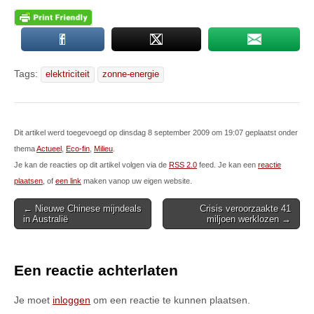
Tags:
elektriciteit
zonne-energie
Dit artikel werd toegevoegd op dinsdag 8 september 2009 om 19:07 geplaatst onder
thema
Actueel
,
Eco-fin
,
Milieu
.
Je kan de reacties op dit artikel volgen via de
RSS 2.0
feed. Je kan een
reactie
plaatsen
, of
een link
maken vanop uw eigen website.
Post
← Nieuwe Chinese mijndeals
Crisis veroorzaakte 41
in Australië
miljoen werklozen →
navigation
Een reactie achterlaten
Je moet
inloggen
om een reactie te kunnen plaatsen.