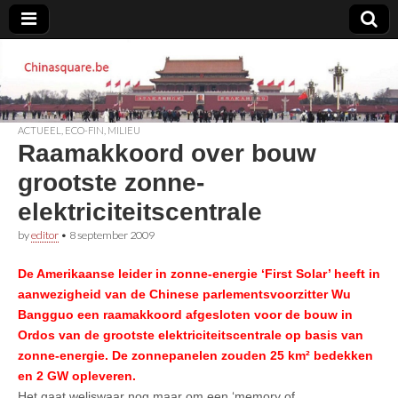
Chinasquare.be
ACTUEEL
,
ECO-FIN
,
MILIEU
Raamakkoord over bouw
grootste zonne-
elektriciteitscentrale
by
editor
•
8 september 2009
De Amerikaanse leider in zonne-energie ‘First Solar’ heeft in
aanwezigheid van de Chinese parlementsvoorzitter Wu
Bangguo een raamakkoord afgesloten voor de bouw in
Ordos van de grootste elektriciteitscentrale op basis van
zonne-energie. De zonnepanelen zouden 25 km² bedekken
en 2 GW opleveren.
Het gaat weliswaar nog maar om een ‘memory of