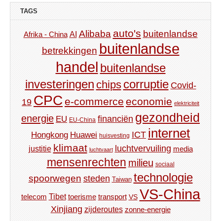
TAGS
auto's
Alibaba
buitenlandse
AI
Afrika - China
buitenlandse
betrekkingen
handel
buitenlandse
investeringen
corruptie
chips
Covid-
CPC
e-commerce
economie
19
elektriciteit
gezondheid
energie
financiën
EU
EU-China
internet
ICT
Hongkong
Huawei
huisvesting
klimaat
luchtvervuiling
justitie
media
luchtvaart
mensenrechten
milieu
sociaal
technologie
spoorwegen
steden
Taiwan
VS-China
Tibet
toerisme
transport
telecom
VS
Xinjiang
zijderoutes
zonne-energie