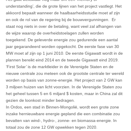
understanding’, die de grote lijnen van het project vastlegt. Het
akkoord bepaalt wanneer de haalbaarheidsstudie moet af zijn
en ook de rol van de regering bij de bouwvergunningen. Er
staat nog niets in over de betaling, want veel zal afhangen van
de wijze waarop de overheidstoelagen zullen worden
toegekend. De geleverde energie zou gedurende een aantal
jaar gegarandeerd worden opgekocht. De eerste fase van 30
MW moet af zijn op 1 juni 2010. De eerste Gigawatt wordt in de
plannen bereikt eind 2014 en de tweede Gigawatt eind 2019.
‘First Solar’ is de marktleider in de Verenigde Staten en de
nieuwe centrale zou meteen ook de grootste centrale ter wereld
worden op basis van zonne-energie. Het project van 2 GW kan
3 miljoen huizen van licht voorzien. In de Verenigde Staten zou
het geheel tussen 5 en 6 miljard $ kosten, maar in China zal dit
gezien de loonkost minder bedragen.
In Ordos, een stad in Binnen-Mongolië, wordt een grote zone
inzake hernieuwbare energie gepland die een combinatie zou
bevatten van wind-, hydro-, zonne- en biomassa-energie. In
totaal zou de zone 12 GW opwekken tegen 2020.