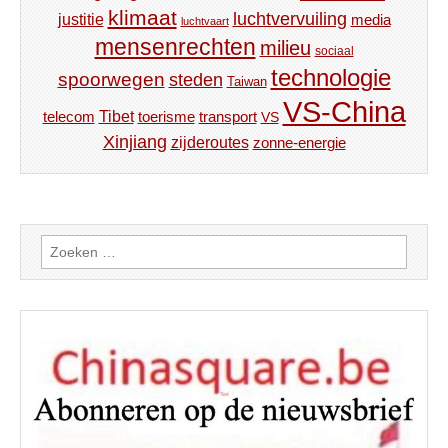
klimaat
luchtvervuiling
justitie
media
luchtvaart
mensenrechten
milieu
sociaal
technologie
spoorwegen
steden
Taiwan
VS-China
Tibet
toerisme
transport
telecom
VS
Xinjiang
zijderoutes
zonne-energie
Zoeken
naar: