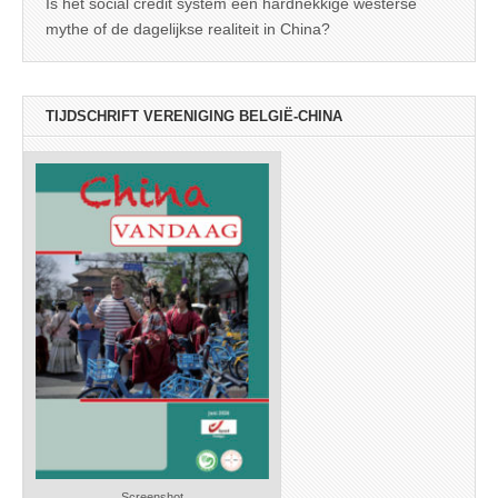
Is het social credit system een hardnekkige westerse
mythe of de dagelijkse realiteit in China?
TIJDSCHRIFT VERENIGING BELGIË-CHINA
Screenshot