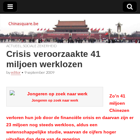
Chinasquare.be
ACTUEEL
,
SOCIALE ZEKERHEID
Crisis veroorzaakte 41
miljoen werklozen
by
editor
•
9 september 2009
Zo’n 41
Jongeren op zoek naar werk
miljoen
Chinezen
verloren hun job door de financiële crisis en daarvan zijn er
23 miljoen nog steeds werkloos, aldus een
wetenschappelijke studie, waarvan de cijfers hoger
uitvallen dan deze van de regering.