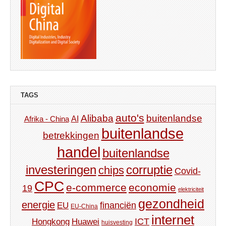
TAGS
auto's
Alibaba
buitenlandse
AI
Afrika - China
buitenlandse
betrekkingen
handel
buitenlandse
investeringen
corruptie
chips
Covid-
CPC
e-commerce
economie
19
elektriciteit
gezondheid
energie
financiën
EU
EU-China
internet
ICT
Hongkong
Huawei
huisvesting