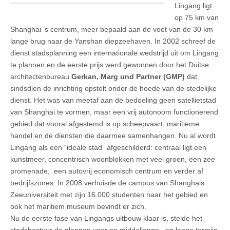
Lingang ligt
op 75 km van
Shanghai ’s centrum, meer bepaald aan de voet van de 30 km
lange brug naar de Yanshan diepzeehaven. In 2002 schreef de
dienst stadsplanning een internationale wedstrijd uit om Lingang
te plannen en de eerste prijs werd gewonnen door het Duitse
architectenbureau
Gerkan, Marg und Partner (GMP)
dat
sindsdien de inrichting opstelt onder de hoede van de stedelijke
dienst. Het was van meetaf aan de bedoeling geen satellietstad
van Shanghai te vormen, maar een vrij autonoom functionerend
gebied dat vooral afgestemd is op scheepvaart, maritieme
handel en de diensten die daarmee samenhangen. Nu al wordt
Lingang als een “ideale stad” afgeschilderd: centraal ligt een
kunstmeer, concentrisch woonblokken met veel groen, een zee
promenade, een autovrij economisch centrum en verder af
bedrijfszones. In 2008 verhuisde de campus van Shanghais
Zeeuniversiteit met zijn 16.000 studenten naar het gebied en
ook het maritiem museum bevindt er zich.
Nu de eerste fase van Lingangs uitbouw klaar is, stelde het
stadsbestuur de plannen voor op middellange –en lange termijn.