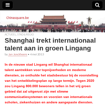
Chinasquare.be
ACTUEEL
,
STAD & REGIO
Shanghai trekt internationaal
talent aan in groen Lingang
by
Jan Jonckheere
•
4 mei 2013
In de nieuwe stad Lingang wil Shanghai internationaal
talent aantrekken voor topnijverheden en moderne
diensten, zo onthulde het stadsbestuur bij de voorstelling
van het ontwikkelingsplan op lange termijn. Tegen 2020
zou Lingang 800.000 bewoners tellen in het vrij groen
gebied dat zal uitgerust zijn met slimme
communicatiesystemen en voorzien van internationale
scholen, ziekenhuizen en andere aangepaste diensten.