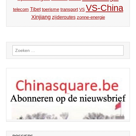
VS-China
Tibet
toerisme
transport
telecom
VS
Xinjiang
zijderoutes
zonne-energie
Zoeken
naar: