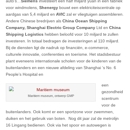
auto’s…
Siemens
investeert een half miljard yuan in een fabriek
voor windmolens,
Shenergy
bouwt een elektriciteiscentrale op
aardgas van 5,4 miljard en
AVIC
zal er vliegtuigen assembleren.
Andere Chinese bredrijven als
China Ocean Shipping
Company, Shanghai Electric Group Company
Ltd en
China
Shipping Logistics
hebben beloofd voor 10 miljard te zullen
investeren. In totaal bedragen de investeringen al 110 miljard.
Bij de diensten ligt de nadruk op financiën, e-commerce,
culturele innovatie, conferenties en toerisme. Het stadsbestuur
plant eveneens internationale scholen voor de kinderen van de
buitenlanders en een nieuwe afdeling van Shanghai ‘s No. 6
People’s Hospital en
een
gezondheid
Maritiem museum, ontwerp GMP
scentrum
voor de
buitenlanders. Ook komt er een sportzone voor zwemmen,
duiken en het gebruik van boten. Nog dit jaar zal de metrolijn
16 Lingang bedienen. Ook via het spoor en autowegen is