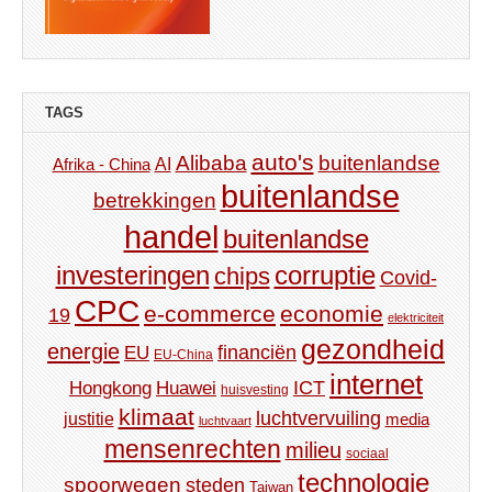
TAGS
auto's
Alibaba
buitenlandse
AI
Afrika - China
buitenlandse
betrekkingen
handel
buitenlandse
investeringen
corruptie
chips
Covid-
CPC
e-commerce
economie
19
elektriciteit
gezondheid
energie
financiën
EU
EU-China
internet
ICT
Hongkong
Huawei
huisvesting
klimaat
luchtvervuiling
justitie
media
luchtvaart
mensenrechten
milieu
sociaal
technologie
spoorwegen
steden
Taiwan