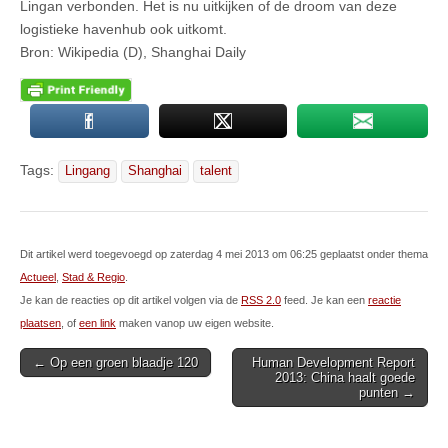
Lingan verbonden. Het is nu uitkijken of de droom van deze
logistieke havenhub ook uitkomt.
Bron: Wikipedia (D), Shanghai Daily
Tags:
Lingang
Shanghai
talent
Dit artikel werd toegevoegd op zaterdag 4 mei 2013 om 06:25 geplaatst onder thema
Actueel
,
Stad & Regio
.
Je kan de reacties op dit artikel volgen via de
RSS 2.0
feed. Je kan een
reactie
plaatsen
, of
een link
maken vanop uw eigen website.
Post
← Op een groen blaadje 120
Human Development Report
2013: China haalt goede
navigation
punten →