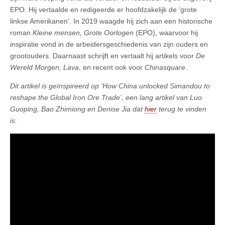
EPO. Hij vertaalde en redigeerde er hoofdzakelijk de ‘grote
linkse Amerikanen’. In 2019 waagde hij zich aan een historische
roman
Kleine mensen, Grote Oorlogen
(EPO), waarvoor hij
inspiratie vond in de arbeidersgeschiedenis van zijn ouders en
grootouders. Daarnaast schrijft en vertaalt hij artikels voor
De
Wereld Morgen, Lava
, en recent ook voor
Chinasquare
.
Dit artikel is geïnspireerd op ‘How China unlocked Simandou to
reshape the Global Iron Ore Trade’, een lang artikel van Luo
Guoping, Bao Zhimiong en Denise Jia dat
hier
terug te vinden
is.