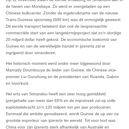
de haven van Morebaya. Ze werd er overgeladen op een
Chinese bulkcarrier. Zonder de ingebruikname van de nieuwe
Trans-Guinese spoorweg (600 km) was dit onmogelijk geweest.
Dit eerste transport betekent dan ook de langverwachte
commerciële start van een langetermijnproject dat zo’n slordige
20 miljard dollar heeft gekost. De economische toekomst van
Guinee én van de wereldwijde handel in ijzererts zal er
ingrijpend door veranderen.
Het historisch moment werd onder meer bijgewoond door
Mamady Doumbouya de leider van Guinee, de Chinese vice-
premier Liu Guozhong en de presidenten van Ruanda, Gabon
en Ivoorkust.
Het erts van Simandou heeft een zeer hoog gemiddeld
ijzergehalte van meer dan 65% en de mijnstreek zal op volle
exploitatiekracht zo’n 120 miljoen ton per jaar produceren.
Eenmaal die ambitie gerealiseerd, wordt Guinee de op vier na
grootste exporteur van ijzererts ter wereld. Tot voor kort was
China voor zijn ijzererts sterk afhankelijk van Australië en