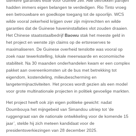
sterkere garanties eiste voor Guinee zelf. Alle betrokken partijen
hadden immers eigen belangen te verdedigen. Rio Tinto vroeg
een betrouwbare en goedkope toegang tot de spoorlijn. WCS
wilde vooral zekerheid krijgen over zijn mijnrechten en wilde
garanties dat de Guinese haveninstallaties vlot zouden draaien.
Het Chinese staatsstaalbedrijf
Baowu
stak het meeste geld in
het project en wenste zijn claims op de ertsreserves te
maximaliseren. De Guinese overheid tenslotte was vooral op
zoek naar tewerkstelling, lokale meerwaarde en economische
stabiliteit. Na 30 maanden onderhandelen kwam er een complex
pakket aan overeenkomsten uit de bus met betrekking tot
eigendom, kostendeling, milieubescherming en
langetermijnactiviteiten. Het proces wordt gezien als een model
voor grote multinationale projecten in politiek gevoelige markten.
Het project heeft ook zijn eigen politieke gewicht: nadat
Doumbouya het mijngebeid van Simandou uitriep tot ‘de
ruggengraat van de nationale ontwikkeling voor de komende 15
jaar’, stelde hij zich meteen kandidaat voor de
presidentsverkiezingen van 28 december 2025.