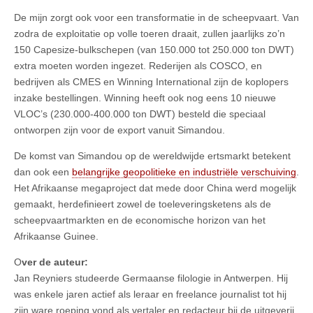
De mijn zorgt ook voor een transformatie in de scheepvaart. Van
zodra de exploitatie op volle toeren draait, zullen jaarlijks zo’n
150 Capesize-bulkschepen (van 150.000 tot 250.000 ton DWT)
extra moeten worden ingezet. Rederijen als COSCO, en
bedrijven als CMES en Winning International zijn de koplopers
inzake bestellingen. Winning heeft ook nog eens 10 nieuwe
VLOC’s (230.000-400.000 ton DWT) besteld die speciaal
ontworpen zijn voor de export vanuit Simandou.
De komst van Simandou op de wereldwijde ertsmarkt betekent
dan ook een
belangrijke geopolitieke en industriële verschuiving
.
Het Afrikaanse megaproject dat mede door China werd mogelijk
gemaakt, herdefinieert zowel de toeleveringsketens als de
scheepvaartmarkten en de economische horizon van het
Afrikaanse Guinee.
O
ver de auteur:
Jan Reyniers studeerde Germaanse filologie in Antwerpen. Hij
was enkele jaren actief als leraar en freelance journalist tot hij
zijn ware roeping vond als vertaler en redacteur bij de uitgeverij