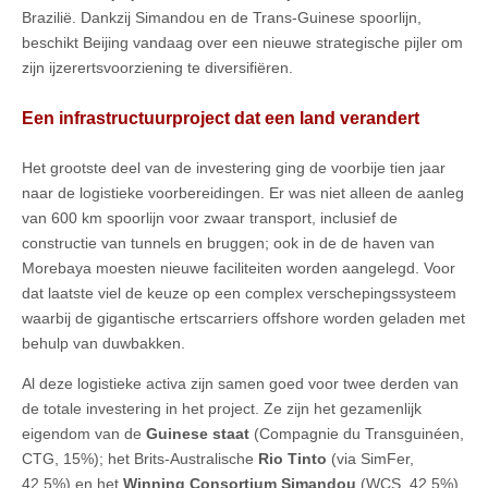
Brazilië. Dankzij Simandou en de Trans-Guinese spoorlijn,
beschikt Beijing vandaag over een nieuwe strategische pijler om
zijn ijzerertsvoorziening te diversifiëren.
Een infrastructuurproject dat een land verandert
Het grootste deel van de investering ging de voorbije tien jaar
naar de logistieke voorbereidingen. Er was niet alleen de aanleg
van 600 km spoorlijn voor zwaar transport, inclusief de
constructie van tunnels en bruggen; ook in de de haven van
Morebaya moesten nieuwe faciliteiten worden aangelegd. Voor
dat laatste viel de keuze op een complex verschepingssysteem
waarbij de gigantische ertscarriers offshore worden geladen met
behulp van duwbakken.
Al deze logistieke activa zijn samen goed voor twee derden van
de totale investering in het project. Ze zijn het gezamenlijk
eigendom van de
Guinese staat
(Compagnie du Transguinéen,
CTG, 15%); het Brits-Australische
Rio Tinto
(via SimFer,
42,5%) en het
Winning Consortium Simandou
(WCS, 42,5%)