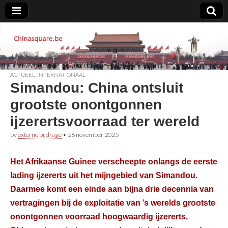
Chinasquare.be
ACTUEEL
,
INTERNATIONAAL
Simandou: China ontsluit
grootste onontgonnen
ijzerertsvoorraad ter wereld
by
externe bijdrage
•
26 november 2025
Het Afrikaanse Guinee verscheepte onlangs de eerste
lading ijzererts uit het mijngebied van Simandou.
Daarmee komt een einde aan bijna drie decennia van
vertragingen bij de exploitatie van ’s werelds grootste
onontgonnen voorraad hoogwaardig ijzererts.