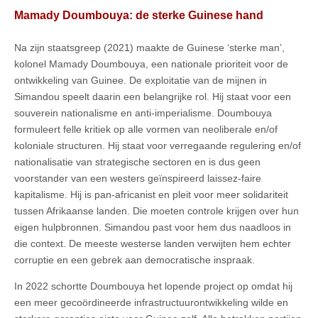
Mamady Doumbouya: de sterke Guinese hand
Na zijn staatsgreep (2021) maakte de Guinese ‘sterke man’,
kolonel Mamady Doumbouya, een nationale prioriteit voor de
ontwikkeling van Guinee. De exploitatie van de mijnen in
Simandou speelt daarin een belangrijke rol. Hij staat voor een
souverein nationalisme en anti-imperialisme. Doumbouya
formuleert felle kritiek op alle vormen van neoliberale en/of
koloniale structuren. Hij staat voor verregaande regulering en/of
nationalisatie van strategische sectoren en is dus geen
voorstander van een westers geïnspireerd laissez-faire
kapitalisme. Hij is pan-africanist en pleit voor meer solidariteit
tussen Afrikaanse landen. Die moeten controle krijgen over hun
eigen hulpbronnen. Simandou past voor hem dus naadloos in
die context. De meeste westerse landen verwijten hem echter
corruptie en een gebrek aan democratische inspraak.
In 2022 schortte Doumbouya het lopende project op omdat hij
een meer gecoördineerde infrastructuurontwikkeling wilde en