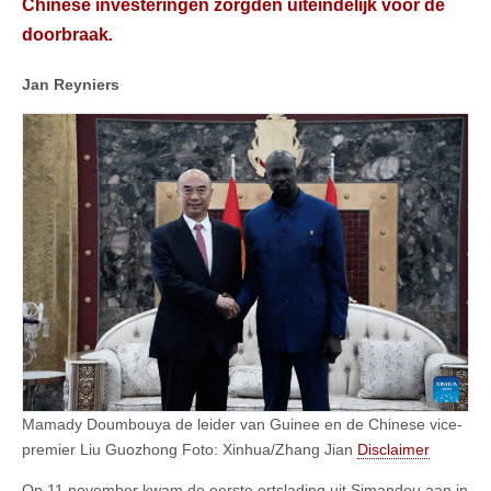
Chinese investeringen zorgden uiteindelijk voor de
doorbraak
.
Jan Reyniers
Mamady Doumbouya de leider van Guinee en de Chinese vice-
premier Liu Guozhong Foto: Xinhua/Zhang Jian
Disclaimer
Op 11 november kwam de eerste ertslading uit Simandou aan in