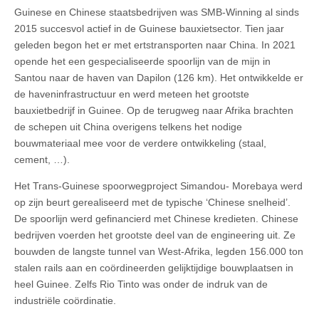
Guinese en Chinese staatsbedrijven was SMB-Winning al sinds
2015 succesvol actief in de Guinese bauxietsector. Tien jaar
geleden begon het er met ertstransporten naar China. In 2021
opende het een gespecialiseerde spoorlijn van de mijn in
Santou naar de haven van Dapilon (126 km). Het ontwikkelde er
de haveninfrastructuur en werd meteen het grootste
bauxietbedrijf in Guinee. Op de terugweg naar Afrika brachten
de schepen uit China overigens telkens het nodige
bouwmateriaal mee voor de verdere ontwikkeling (staal,
cement, …).
Het Trans-Guinese spoorwegproject Simandou- Morebaya werd
op zijn beurt gerealiseerd met de typische ‘Chinese snelheid’.
De spoorlijn werd gefinancierd met Chinese kredieten. Chinese
bedrijven voerden het grootste deel van de engineering uit. Ze
bouwden de langste tunnel van West-Afrika, legden 156.000 ton
stalen rails aan en coördineerden gelijktijdige bouwplaatsen in
heel Guinee. Zelfs Rio Tinto was onder de indruk van de
industriële coördinatie.