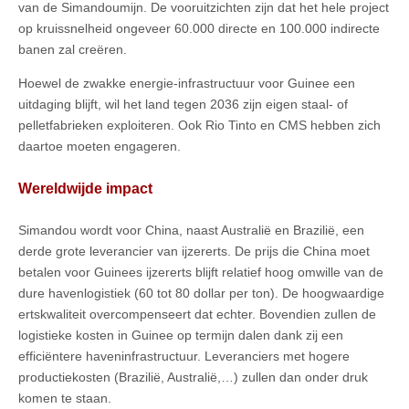
van de Simandoumijn. De vooruitzichten zijn dat het hele project
op kruissnelheid ongeveer 60.000 directe en 100.000 indirecte
banen zal creëren.
Hoewel de zwakke energie-infrastructuur voor Guinee een
uitdaging blijft, wil het land tegen 2036 zijn eigen staal- of
pelletfabrieken exploiteren. Ook Rio Tinto en CMS hebben zich
daartoe moeten engageren.
Wereldwijde impact
Simandou wordt voor China, naast Australië en Brazilië, een
derde grote leverancier van ijzererts. De prijs die China moet
betalen voor Guinees ijzererts blijft relatief hoog omwille van de
dure havenlogistiek (60 tot 80 dollar per ton). De hoogwaardige
ertskwaliteit overcompenseert dat echter. Bovendien zullen de
logistieke kosten in Guinee op termijn dalen dank zij een
efficiëntere haveninfrastructuur. Leveranciers met hogere
productiekosten (Brazilië, Australië,…) zullen dan onder druk
komen te staan.