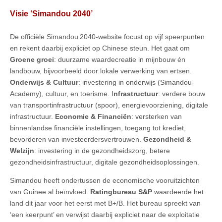
Visie ‘Simandou 2040’
De officiële Simandou 2040-website focust op vijf speerpunten
en rekent daarbij expliciet op Chinese steun. Het gaat om
Groene groei
: duurzame waardecreatie in mijnbouw én
landbouw, bijvoorbeeld door lokale verwerking van ertsen.
Onderwijs & Cultuur
: investering in onderwijs (Simandou-
Academy), cultuur, en toerisme. I
nfrastructuur
: verdere bouw
van transportinfrastructuur (spoor), energievoorziening, digitale
infrastructuur.
Economie & Financiën
: versterken van
binnenlandse financiële instellingen, toegang tot krediet,
bevorderen van investeerdersvertrouwen.
Gezondheid &
Welzijn
: investering in de gezondheidszorg, betere
gezondheidsinfrastructuur, digitale gezondheidsoplossingen.
Simandou heeft ondertussen de economische vooruitzichten
van Guinee al beïnvloed.
Ratingbureau S&P
waardeerde het
land dit jaar voor het eerst met B+/B. Het bureau spreekt van
‘een keerpunt’ en verwijst daarbij expliciet naar de exploitatie