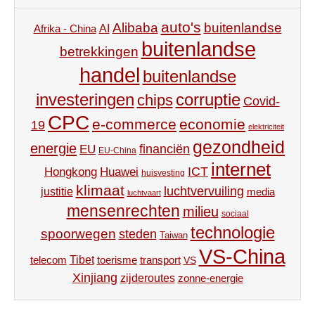
auto's
Alibaba
buitenlandse
AI
Afrika - China
buitenlandse
betrekkingen
handel
buitenlandse
investeringen
corruptie
chips
Covid-
CPC
e-commerce
economie
19
elektriciteit
gezondheid
energie
financiën
EU
EU-China
internet
ICT
Hongkong
Huawei
huisvesting
klimaat
luchtvervuiling
justitie
media
luchtvaart
mensenrechten
milieu
sociaal
technologie
spoorwegen
steden
Taiwan
VS-China
Tibet
toerisme
transport
telecom
VS
Xinjiang
zijderoutes
zonne-energie