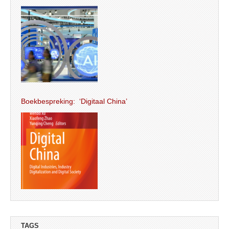
Boekbespreking: ‘Digitaal China’
TAGS