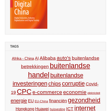
TAGS
auto's
Alibaba
buitenlandse
AI
Afrika - China
buitenlandse
betrekkingen
handel
buitenlandse
investeringen
corruptie
chips
Covid-
CPC
e-commerce
economie
19
elektriciteit
gezondheid
energie
financiën
EU
EU-China
internet
ICT
Hongkong
Huawei
huisvesting