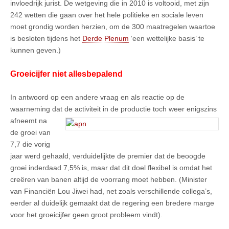
invloedrijk jurist. De wetgeving die in 2010 is voltooid, met zijn
242 wetten die gaan over het hele politieke en sociale leven
moet grondig worden herzien, om de 300 maatregelen waartoe
is besloten tijdens het
Derde Plenum
‘een wettelijke basis’ te
kunnen geven.)
Groeicijfer niet allesbepalend
In antwoord op een andere vraag en als reactie op de
waarneming dat de activiteit in de productie toch weer enigszins
afneemt na
de groei van
7,7 die vorig
jaar werd gehaald, verduidelijkte de premier dat de beoogde
groei inderdaad 7,5% is, maar dat dit doel flexibel is omdat het
creëren van banen altijd de voorrang moet hebben. (Minister
van Financiën Lou Jiwei had, net zoals verschillende collega’s,
eerder al duidelijk gemaakt dat de regering een bredere marge
voor het groeicijfer geen groot probleem vindt).