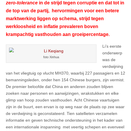
zero-tolerance
in de strijd tegen corruptie en dat tot in
de top van de partij, hervormingen voor een betere
marktwerking liggen op schema, strijd tegen
werkloosheid en inflatie prevaleren boven
krampachtig vasthouden aan groeipercentage.
Li’s eerste
onderwerp
foto Xinhua
was de
verdwijning
van het vliegtuig op vlucht MH370, waarbij 227 passagiers en 12
bemanningsleden, onder hen 154 Chinese burgers, zijn vermist.
De premier beloofde dat China en anderen zouden blijven
zoeken naar personen en aanwijzingen, wrakstukken en elke
glimp van hoop zouden vasthouden. Acht Chinese vaartuigen
zijn in de buurt, een ervan is op weg naar de plaats op zee waar
de verdwijning is geconstateerd. Tien satellieten verzamelen
informatie en geven technische ondersteuning in het kader van
een internationale inspanning
met veertig schepen en evenveel