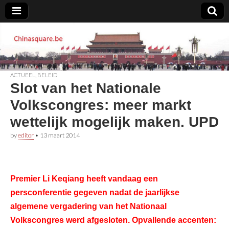
Chinasquare.be
ACTUEEL
,
BELEID
Slot van het Nationale
Volkscongres: meer markt
wettelijk mogelijk maken. UPD
by
editor
•
13 maart 2014
Premier Li Keqiang heeft vandaag een
persconferentie gegeven nadat de jaarlijkse
algemene vergadering van het Nationaal
Volkscongres werd afgesloten. Opvallende accenten: