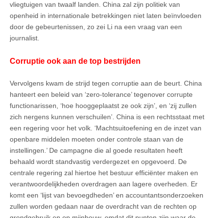
vliegtuigen van twaalf landen. China zal zijn politiek van
openheid in internationale betrekkingen niet laten beïnvloeden
door de gebeurtenissen, zo zei Li na een vraag van een
journalist.
Corruptie ook aan de top bestrijden
Vervolgens kwam de strijd tegen corruptie aan de beurt. China
hanteert een beleid van ‘zero-tolerance’ tegenover corrupte
functionarissen, ‘hoe hooggeplaatst ze ook zijn’, en ‘zij zullen
zich nergens kunnen verschuilen’. China is een rechtsstaat met
een regering voor het volk. ‘Machtsuitoefening en de inzet van
openbare middelen moeten onder controle staan van de
instellingen.’ De campagne die al goede resultaten heeft
behaald wordt standvastig verdergezet en opgevoerd. De
centrale regering zal hiertoe het bestuur efficiënter maken en
verantwoordelijkheden overdragen aan lagere overheden. Er
komt een ‘lijst van bevoegdheden’ en accountantsonderzoeken
zullen worden gedaan naar de overdracht van de rechten op
grondgebruik en op mijnbouw, omdat dit punten zijn waar de