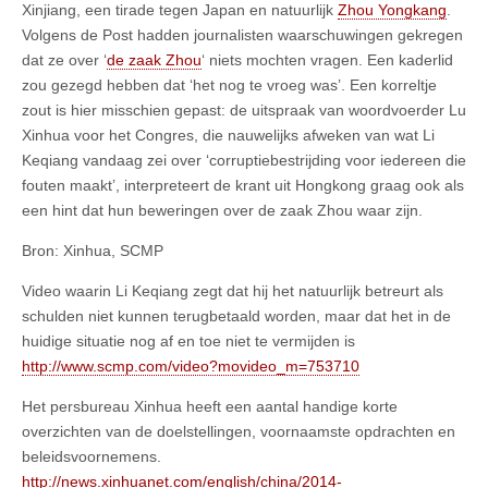
Xinjiang, een tirade tegen Japan en natuurlijk
Zhou Yongkang
.
Volgens de Post hadden journalisten waarschuwingen gekregen
dat ze over ‘
de zaak Zhou
‘ niets mochten vragen. Een kaderlid
zou gezegd hebben dat ‘het nog te vroeg was’. Een korreltje
zout is hier misschien gepast: de uitspraak van woordvoerder Lu
Xinhua voor het Congres, die nauwelijks afweken van wat Li
Keqiang vandaag zei over ‘corruptiebestrijding voor iedereen die
fouten maakt’, interpreteert de krant uit Hongkong graag ook als
een hint dat hun beweringen over de zaak Zhou waar zijn.
Bron: Xinhua, SCMP
Video waarin Li Keqiang zegt dat hij het natuurlijk betreurt als
schulden niet kunnen terugbetaald worden, maar dat het in de
huidige situatie nog af en toe niet te vermijden is
http://www.scmp.com/video?movideo_m=753710
Het persbureau Xinhua heeft een aantal handige korte
overzichten van de doelstellingen, voornaamste opdrachten en
beleidsvoornemens.
http://news.xinhuanet.com/english/china/2014-