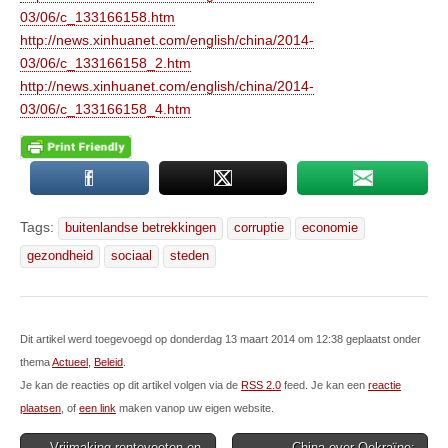
03/06/c_133166158.htm
http://news.xinhuanet.com/english/china/2014-
03/06/c_133166158_2.htm
http://news.xinhuanet.com/english/china/2014-
03/06/c_133166158_4.htm
Tags:
buitenlandse betrekkingen
corruptie
economie
gezondheid
sociaal
steden
Dit artikel werd toegevoegd op donderdag 13 maart 2014 om 12:38 geplaatst onder
thema
Actueel
,
Beleid
.
Je kan de reacties op dit artikel volgen via de
RSS 2.0
feed. Je kan een
reactie
plaatsen
, of
een link
maken vanop uw eigen website.
Post
← Vrijmaking rentevoeten en
China over Oekraïne: