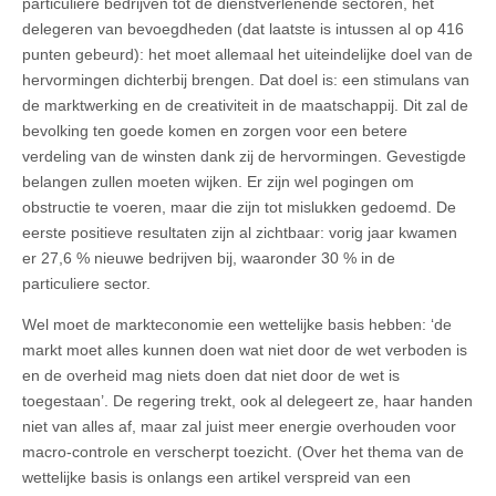
particuliere bedrijven tot de dienstverlenende sectoren, het
delegeren van bevoegdheden (d
at laatste is intussen al op 416
punten gebeurd)
: het moet allemaal het uiteindelijke doel van de
hervormingen dichterbij brengen. Dat doel is: een stimulans van
de marktwerking en de creativiteit in de maatschappij. Dit zal de
bevolking ten goede komen en zorgen voor een betere
verdeling van de winsten dank zij de hervormingen. Gevestigde
belangen zullen moeten wijken. Er zijn wel pogingen om
obstructie te voeren, maar die zijn tot mislukken gedoemd. De
eerste positieve resultaten zijn al zichtbaar: vorig jaar kwamen
er 27,6 % nieuwe bedrijven bij, waaronder 30 % in de
particuliere sector.
Wel moet de markteconomie een wettelijke basis hebben: ‘de
markt moet alles kunnen doen wat niet door de wet verboden is
en de overheid mag niets doen dat niet door de wet is
toegestaan’. De regering trekt, ook al delegeert ze, haar handen
niet van alles af, maar zal juist meer energie overhouden voor
macro-controle en verscherpt toezicht. (Over het thema van de
wettelijke basis is onlangs een artikel verspreid van een