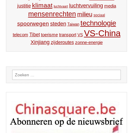
klimaat
luchtvervuiling
justitie
media
luchtvaart
mensenrechten
milieu
sociaal
technologie
spoorwegen
steden
Taiwan
VS-China
Tibet
toerisme
transport
telecom
VS
Xinjiang
zijderoutes
zonne-energie
Zoeken
naar: