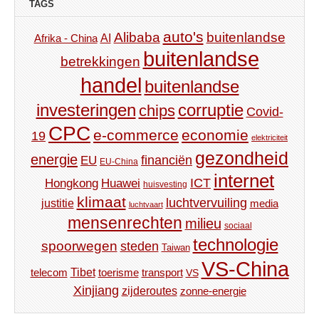
TAGS
auto's
Alibaba
buitenlandse
AI
Afrika - China
buitenlandse
betrekkingen
handel
buitenlandse
investeringen
corruptie
chips
Covid-
CPC
e-commerce
economie
19
elektriciteit
gezondheid
energie
financiën
EU
EU-China
internet
ICT
Hongkong
Huawei
huisvesting
klimaat
luchtvervuiling
justitie
media
luchtvaart
mensenrechten
milieu
sociaal
technologie
spoorwegen
steden
Taiwan
VS-China
Tibet
toerisme
transport
telecom
VS
Xinjiang
zijderoutes
zonne-energie