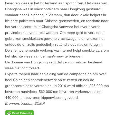
bevroren vlees in het buitenland aan spotprijzen. Het vlees van
Changsha was in vriescontainers naar Hongkong gestuurd,
vandaar naar Haiphong in Vietnam, dan door lokale helpers in
kleinere pakketten naar Chinese grenssteden, en tenslotte naar
het verdeelcentrum in Changsha vanwaar het over diverse
provincies zou verspreid worden. Om meer geld te verdienen
gebruiken smokkelaars gewone vrachtwagens en vriezen het
ontdooide en zelfs gedeeltelijk rottend vlees nadien terug in.
De snel toenemende verkoop via internet helpt smokkelaars om
het slechte vlees aan de man/vrouw te brengen.
De douane van Hongkong zegt dat ze voor uitvoer bestemd
vlees niet controleert.
Experts roepen naar aanleiding van de campagne op om over
heel China een controlenetwerk op te zetten en ook de
grenscontroles te versterken. In 2014 werd officieel 295,000 ton
bevroren rundvlees, 562.000 ton bevroren varkensvlees en
440.000 ton bevroren kippenvlees ingevoerd.
Bronnen: Xinhua, SCMP