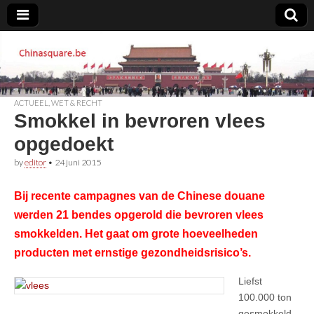
Chinasquare.be
ACTUEEL
,
WET & RECHT
Smokkel in bevroren vlees
opgedoekt
by
editor
•
24 juni 2015
Bij recente campagnes van de Chinese douane
werden 21 bendes opgerold die bevroren vlees
smokkelden. Het gaat om grote hoeveelheden
producten met ernstige gezondheidsrisico’s.
Liefst
100.000 ton
gesmokkeld