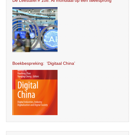
De Leestafel # 108: AI mondiaal op een tweesprong
Boekbespreking: ‘Digitaal China’