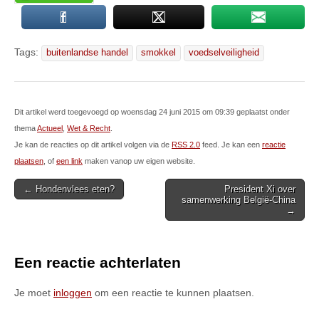
Tags:
buitenlandse handel
smokkel
voedselveiligheid
Dit artikel werd toegevoegd op woensdag 24 juni 2015 om 09:39 geplaatst onder
thema
Actueel
,
Wet & Recht
.
Je kan de reacties op dit artikel volgen via de
RSS 2.0
feed. Je kan een
reactie
plaatsen
, of
een link
maken vanop uw eigen website.
Post
← Hondenvlees eten?
President Xi over
samenwerking België-China
navigation
→
Een reactie achterlaten
Je moet
inloggen
om een reactie te kunnen plaatsen.