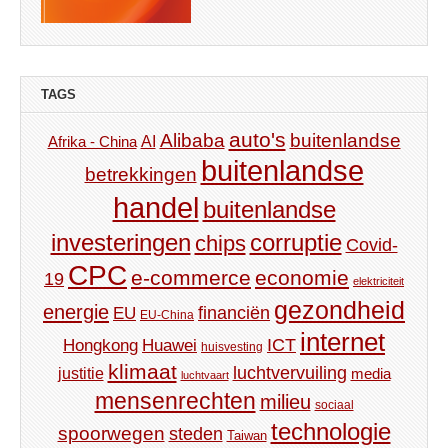
TAGS
auto's
Alibaba
buitenlandse
AI
Afrika - China
buitenlandse
betrekkingen
handel
buitenlandse
investeringen
corruptie
chips
Covid-
CPC
e-commerce
economie
19
elektriciteit
gezondheid
energie
financiën
EU
EU-China
internet
ICT
Hongkong
Huawei
huisvesting
klimaat
luchtvervuiling
justitie
media
luchtvaart
mensenrechten
milieu
sociaal
technologie
spoorwegen
steden
Taiwan