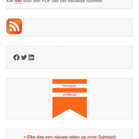
Klik
hier
voor een PDF van het nieuwste nummer
Facebook
Twitter
LinkedIn
> Elke dag een nieuwe video op onze Substack