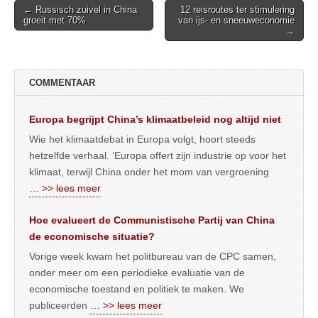
Post
← Russisch zuivel in China
12 reisroutes ter stimulering
groeit met 70%
van ijs- en sneeuweconomie
navigation
→
COMMENTAAR
Europa begrijpt China’s klimaatbeleid nog altijd niet
Wie het klimaatdebat in Europa volgt, hoort steeds
hetzelfde verhaal. ‘Europa offert zijn industrie op voor het
klimaat, terwijl China onder het mom van vergroening
… >> lees meer
Hoe evalueert de Communistische Partij van China
de economische situatie?
Vorige week kwam het politbureau van de CPC samen,
onder meer om een periodieke evaluatie van de
economische toestand en politiek te maken. We
publiceerden
… >> lees meer