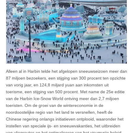
Alleen al in Harbin telde het afgelopen sneeuwseizoen meer dan
87 miljoen bezoekers, een stijging van 300 procent ten opzichte
van vorig jaar, en 124,8 miljard yuan aan inkomsten uit
toerisme, een stijging van 500 procent. Met name de 25e editie
van de Harbin Ice-Snow World ontving meer dan 2,7 miljoen
toeristen. Om de groei van de wintereconomie in de
noordoostelijke regio van het land te versnellen, heeft de
Chinese regering onlangs initiatieven ontplooid, waaronder het
instellen van speciale ijs- en sneeuwvakanties, het uitbreiden
van vliegroutes en het optimaliseren van het visumvrije beleid,