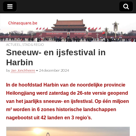
Chinasquare.be
ACTUEEL
,
STAD & REGIO
Sneeuw- en ijsfestival in
Harbin
by
Jan Jonckheere
•
24 december 2024
In de hoofdstad Harbin van de noordelijke provincie
Heilongjiang werd zaterdag de 26-ste versie geopend
van het jaarlijks sneeuw- en ijsfestival. Op één miljoen
m² worden in 6 zones historische landschappen
nagebootst uit 42 landen en 3 regio’s.