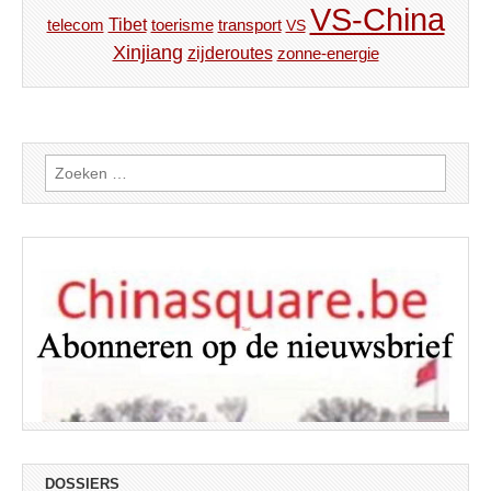
VS-China
Tibet
toerisme
transport
telecom
VS
Xinjiang
zijderoutes
zonne-energie
Zoeken
naar:
DOSSIERS