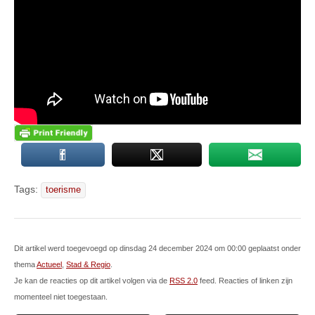
Tags:
toerisme
Dit artikel werd toegevoegd op dinsdag 24 december 2024 om 00:00 geplaatst onder
thema
Actueel
,
Stad & Regio
.
Je kan de reacties op dit artikel volgen via de
RSS 2.0
feed. Reacties of linken zijn
momenteel niet toegestaan.