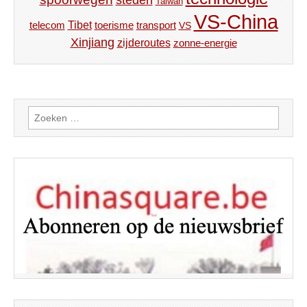
steden
Taiwan
VS-China
Tibet
toerisme
transport
telecom
VS
Xinjiang
zijderoutes
zonne-energie
Zoeken
naar: