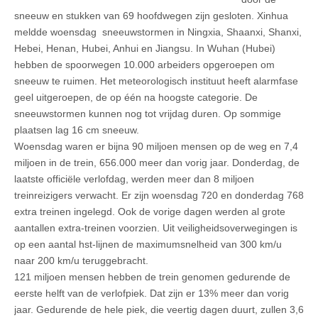
sneeuw en stukken van 69 hoofdwegen zijn gesloten. Xinhua
meldde woensdag sneeuwstormen in Ningxia, Shaanxi, Shanxi,
Hebei, Henan, Hubei, Anhui en Jiangsu. In Wuhan (Hubei)
hebben de spoorwegen 10.000 arbeiders opgeroepen om
sneeuw te ruimen. Het meteorologisch instituut heeft alarmfase
geel uitgeroepen, de op één na hoogste categorie. De
sneeuwstormen kunnen nog tot vrijdag duren. Op sommige
plaatsen lag 16 cm sneeuw.
Woensdag waren er bijna 90 miljoen mensen op de weg en 7,4
miljoen in de trein, 656.000 meer dan vorig jaar. Donderdag, de
laatste officiële verlofdag, werden meer dan 8 miljoen
treinreizigers verwacht. Er zijn woensdag 720 en donderdag 768
extra treinen ingelegd. Ook de vorige dagen werden al grote
aantallen extra-treinen voorzien. Uit veiligheidsoverwegingen is
op een aantal hst-lijnen de maximumsnelheid van 300 km/u
naar 200 km/u teruggebracht.
121 miljoen mensen hebben de trein genomen gedurende de
eerste helft van de verlofpiek. Dat zijn er 13% meer dan vorig
jaar. Gedurende de hele piek, die veertig dagen duurt, zullen 3,6