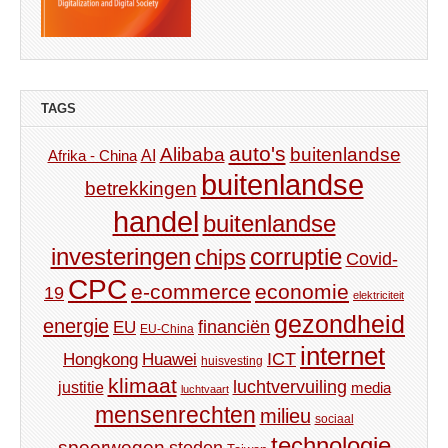
TAGS
auto's
Alibaba
buitenlandse
AI
Afrika - China
buitenlandse
betrekkingen
handel
buitenlandse
investeringen
corruptie
chips
Covid-
CPC
e-commerce
economie
19
elektriciteit
gezondheid
energie
financiën
EU
EU-China
internet
ICT
Hongkong
Huawei
huisvesting
klimaat
luchtvervuiling
justitie
media
luchtvaart
mensenrechten
milieu
sociaal
technologie
spoorwegen