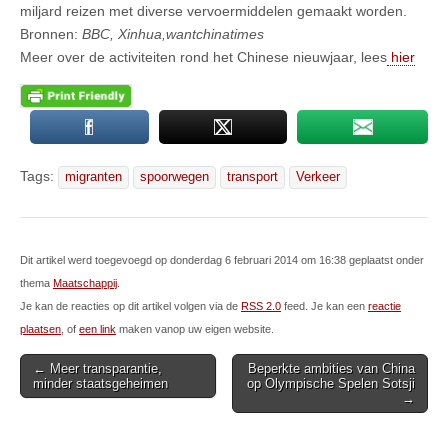
miljard reizen met diverse vervoermiddelen gemaakt worden.
Bronnen:
BBC, Xinhua,wantchinatimes
Meer over de activiteiten rond het Chinese nieuwjaar, lees
hier
Tags:
migranten
spoorwegen
transport
Verkeer
Dit artikel werd toegevoegd op donderdag 6 februari 2014 om 16:38 geplaatst onder
thema
Maatschappij
.
Je kan de reacties op dit artikel volgen via de
RSS 2.0
feed. Je kan een
reactie
plaatsen
, of
een link
maken vanop uw eigen website.
Post
← Meer transparantie,
Beperkte ambities van China
minder staatsgeheimen
op Olympische Spelen Sotsji
navigation
→