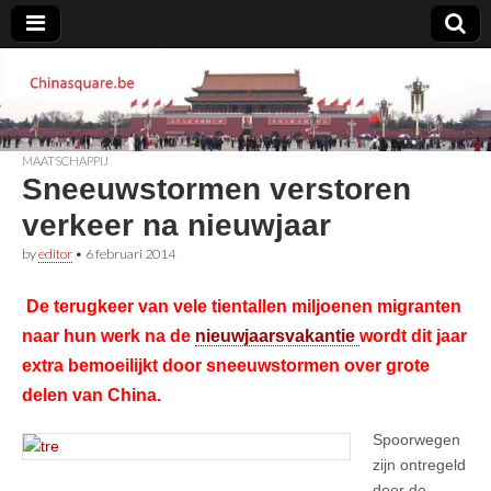
Chinasquare.be
MAATSCHAPPIJ
Sneeuwstormen verstoren
verkeer na nieuwjaar
by
editor
•
6 februari 2014
De terugkeer van vele tientallen miljoenen migranten
naar hun werk na de
nieuwjaarsvakantie
wordt dit jaar
extra bemoeilijkt door sneeuwstormen over grote
delen van China.
Spoorwegen
zijn ontregeld
door de