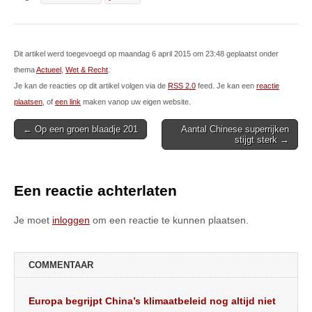
Dit artikel werd toegevoegd op maandag 6 april 2015 om 23:48 geplaatst onder
thema
Actueel
,
Wet & Recht
.
Je kan de reacties op dit artikel volgen via de
RSS 2.0
feed. Je kan een
reactie
plaatsen
, of
een link
maken vanop uw eigen website.
Post
← Op een groen blaadje 201
Aantal Chinese superrijken
stijgt sterk →
navigation
Een reactie achterlaten
Je moet
inloggen
om een reactie te kunnen plaatsen.
COMMENTAAR
Europa begrijpt China’s klimaatbeleid nog altijd niet