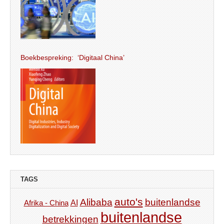
Boekbespreking: ‘Digitaal China’
TAGS
auto's
Alibaba
buitenlandse
AI
Afrika - China
buitenlandse
betrekkingen