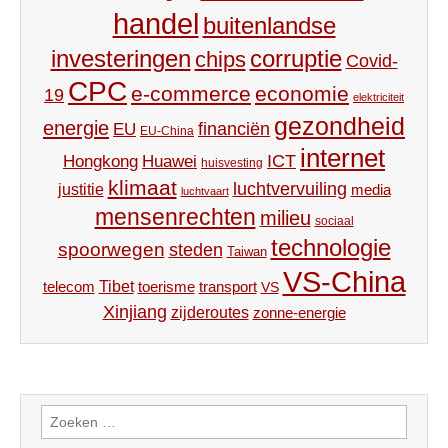
handel
buitenlandse
investeringen
corruptie
chips
Covid-
CPC
e-commerce
economie
19
elektriciteit
gezondheid
energie
financiën
EU
EU-China
internet
ICT
Hongkong
Huawei
huisvesting
klimaat
luchtvervuiling
justitie
media
luchtvaart
mensenrechten
milieu
sociaal
technologie
spoorwegen
steden
Taiwan
VS-China
Tibet
toerisme
transport
telecom
VS
Xinjiang
zijderoutes
zonne-energie
Zoeken
naar: