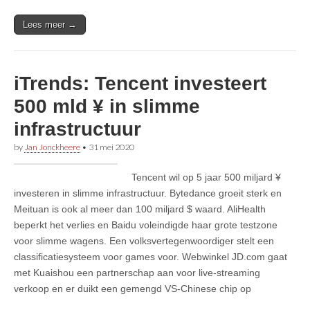
Lees meer →
iTrends: Tencent investeert
500 mld ¥ in slimme
infrastructuur
by
Jan Jonckheere
•
31 mei 2020
Tencent wil op 5 jaar 500 miljard ¥
investeren in slimme infrastructuur. Bytedance groeit sterk en
Meituan is ook al meer dan 100 miljard $ waard. AliHealth
beperkt het verlies en Baidu voleindigde haar grote testzone
voor slimme wagens. Een volksvertegenwoordiger stelt een
classificatiesysteem voor games voor. Webwinkel JD.com gaat
met Kuaishou een partnerschap aan voor live-streaming
verkoop en er duikt een gemengd VS-Chinese chip op