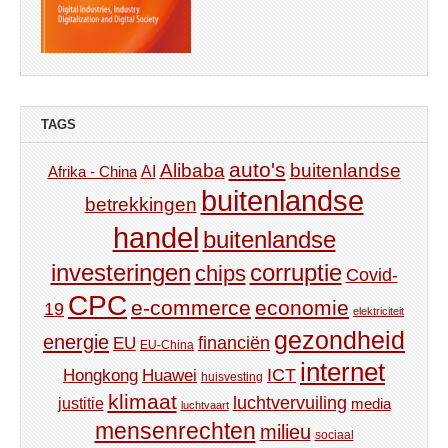
TAGS
auto's
Alibaba
buitenlandse
AI
Afrika - China
buitenlandse
betrekkingen
handel
buitenlandse
investeringen
corruptie
chips
Covid-
CPC
e-commerce
economie
19
elektriciteit
gezondheid
energie
financiën
EU
EU-China
internet
ICT
Hongkong
Huawei
huisvesting
klimaat
luchtvervuiling
justitie
media
luchtvaart
mensenrechten
milieu
sociaal