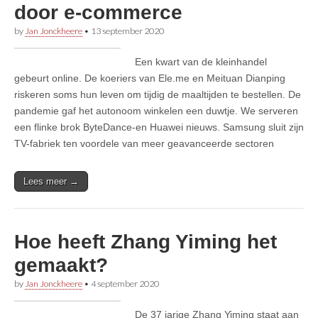
door e-commerce
by
Jan Jonckheere
•
13 september 2020
Een kwart van de kleinhandel
gebeurt online. De koeriers van Ele.me en Meituan Dianping
riskeren soms hun leven om tijdig de maaltijden te bestellen. De
pandemie gaf het autonoom winkelen een duwtje. We serveren
een flinke brok ByteDance-en Huawei nieuws. Samsung sluit zijn
TV-fabriek ten voordele van meer geavanceerde sectoren
Lees meer →
Hoe heeft Zhang Yiming het
gemaakt?
by
Jan Jonckheere
•
4 september 2020
De 37 jarige Zhang Yiming staat aan