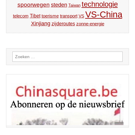
technologie
spoorwegen
steden
Taiwan
VS-China
Tibet
toerisme
transport
telecom
VS
Xinjiang
zijderoutes
zonne-energie
Zoeken
naar: