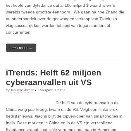
het hoofd van Bytedance dat al 100 miljard $ waard is en ’s
werelds tweede grootste éénhoorn . We gaan na hoe Zhang die
nu onderhandelt over de gedwongen verkoop van Tiktok, zo
vlug succesrijk kon worden tot spijt van tegenstanders of
concurrenten.
Lees meer →
iTrends: Helft 62 miljoen
cyberaanvallen uit VS
by
Jan Jonckheere
•
16 augustus 2020
De helft van de cyberaanvallen die
China vorig jaar kreeg, kwam uit de VS. Volgt een flinke brok
bedrijfsnieuws. Xiaomi blijft de topverkoper van smartphones in
India. Deze markten in China en in de VS zijn verschillend.
Bytedance vraagt financiële vergunningen aan in Hongkong.