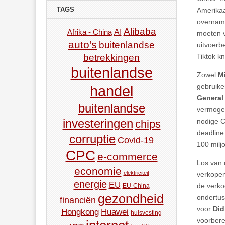
TAGS
Amerikaa
overname
Alibaba
AI
Afrika - China
moeten v
auto's
buitenlandse
uitvoerb
betrekkingen
Tiktok k
buitenlandse
Zowel
M
gebruike
handel
General 
buitenlandse
vermoge
investeringen
nodige C
chips
deadline
corruptie
Covid-19
100 milj
CPC
e-commerce
Los van 
economie
elektriciteit
verkopen
energie
EU
de verko
EU-China
gezondheid
ondertus
financiën
voor
Did
Hongkong
Huawei
huisvesting
voorbere