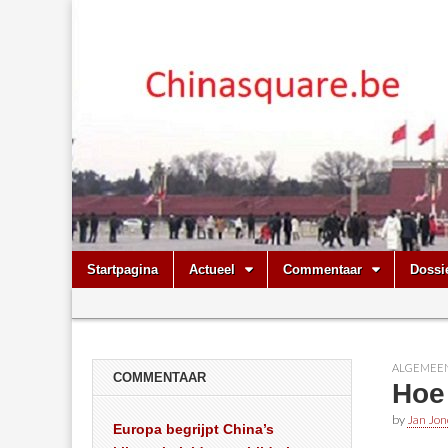
Chinasquare.
Skip
Main
Startpagina
Actueel
Commentaar
Dossi
to
menu
Sub
content
menu
ALGEMEE
COMMENTAAR
Hoe
by
Jan Jon
Europa begrijpt China’s