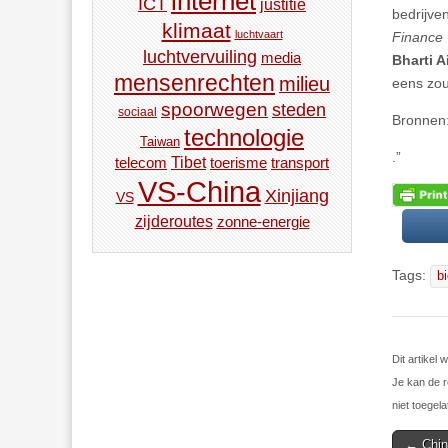
internet
ICT
justitie
bedrijve
klimaat
luchtvaart
Finance
luchtvervuiling
media
Bharti A
mensenrechten
milieu
eens zou
spoorwegen
steden
sociaal
Bronnen:
technologie
Taiwan
.”
Tibet
toerisme
transport
telecom
VS-China
Xinjiang
VS
zijderoutes
zonne-energie
Tags:
b
Dit artikel
Je kan de r
niet toegela
Post
← Chin