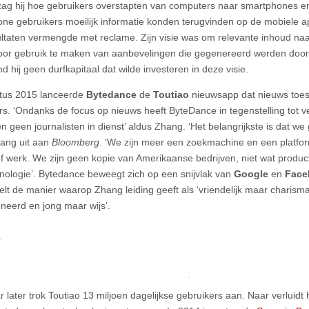
zag hij hoe gebruikers overstapten van computers naar smartphones e
ne gebruikers moeilijk informatie konden terugvinden op de mobiele ap
ltaten vermengde met reclame. Zijn visie was om relevante inhoud naa
oor gebruik te maken van aanbevelingen die gegenereerd werden door arti
d hij geen durfkapitaal dat wilde investeren in deze visie.
tus 2015 lanceerde
Bytedance
de
Toutiao
nieuwsapp dat nieuws toes
rs. ‘Ondanks de focus op nieuws heeft ByteDance in tegenstelling tot v
 geen journalisten in dienst’ aldus Zhang. ‘Het belangrijkste is dat we 
ang uit aan
Bloomberg
. ‘We zijn meer een zoekmachine en een platfo
ef werk. We zijn geen kopie van Amerikaanse bedrijven, niet wat product
nologie’. Bytedance beweegt zich op een snijvlak van
Google
en
Face
lt de manier waarop Zhang leiding geeft als ‘vriendelijk maar charisma
neerd en jong maar wijs’.
s
 later trok Toutiao 13 miljoen dagelijkse gebruikers aan. Naar verluidt 