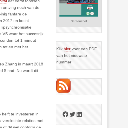
ital
dat eerst fondsen
n ontving noch van de
inig fanfare de
in 2017 en kocht
Screenshot
 lipsynchronisatie
a VS waar het succesrijk
econden tot 1 minuut
n tot en met het
Klik
hier
voor een PDF
van het nieuwste
nummer
iep Zhang in maart 2018
rd $ had. Nu wordt dit
Facebook
Twitter
LinkedIn
elft te investeren in
a verslechte relaties met
y of dit wel conform de