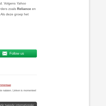
jd. Volgens
Yahoo
erders zoals
Reliance
en
. Als deze groep het
Follow us
mmentaar
.
ie nalaten. Linken is momenteel
nde tweede internationale