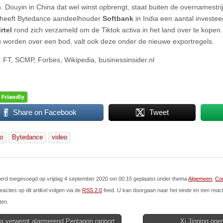
n. Douyin in China dat wel winst opbrengt, staat buiten de overnamestri
heeft Bytedance aandeelhouder
Softbank
in India een aantal investe
irtel
rond zich verzameld om de Tiktok activa in het land over te kopen
 worden over een bod, valt ook deze onder de nieuwe exportregels.
 FT, SCMP, Forbes, Wikipedia, businessinsider.nl
Share on Facebook
Tweet
io
Bytedance
video
 werd toegevoegd op vrijdag 4 september 2020 om 00:15 geplaatst onder thema
Algemeen
,
Co
eacties op dit artikel volgen via de
RSS 2.0
feed. U kan doorgaan naar het einde en een react
ten.
a verwerpt alarmerend Pentagon rapport
Xi Jinping ope