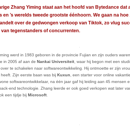
arige Zhang Yiming staat aan het hoofd van Bytedance dat al
s en ’s werelds tweede grootste éénhoorn. We gaan na hoe
andelt over de gedwongen verkoop van Tiktok, zo vlug suc
jt van tegenstanders of concurrenten.
ming werd in 1983 geboren in de provincie Fujian en zijn ouders ware
e in 2005 af aan de
Nankai Universiteit
, waar hij begon met een studi
 over te schakelen naar softwareontwikkeling. Hij ontmoette er zijn vr
 heeft. Zijn eerste baan was bij
Kuxun
, een starter voor online vakant
ewone softwareontwikkelaar, na één jaar gaf hij leiding aan 45 mensen 
back-end technologie. Zhang leerde er ook goed verkopen wat later v
k een tijdje bij
Microsoft
.