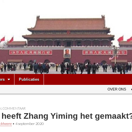
be
ers
Publicaties
OVER ONS
N
,
COMMENTAAR
 heeft Zhang Yiming het gemaakt
ckheere
•
4 september 2020