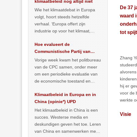
klimaatbeleid nog altijd niet
De 37 j
Wie het klimaatdebat in Europa
waard i
volgt, hoort steeds hetzelfde
verhaal. ‘Europa offert zijn
onderh
industrie op voor het klimaat,
tot spi
terwijl China onder het mom van
Hoe evalueert de
vergroening
… >> lees meer
Communistische Partij van
Zhang Yi
China de economische
Vorige week kwam het politbureau
studeerd
toestand?
van de CPC samen, onder meer
alvorens
om een periodieke evaluatie van
kinderen
de economische toestand en
hij er g
politiek te maken. We
voor de 
Klimaatbeleid in Europa en in
publiceerden
… >> lees meer
werkte oo
China (opinie*) UPD
Het klimaatbeleid in China is een
Visie
succes. Westerse media en
deskundigen geven het toe. Leren
van China en samenwerken met