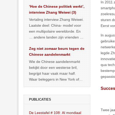
het land dan maar? ‘Dat
In 2011 
‘Hoe de Chinese politiek werkt’,
… >> lees meer
smartpho
interview Zhang Weiwei (3)
zoekresu
Vertaling interview Zhang Weiwei.
sturen d
Laatste deel: China- model voor
Eerst von
een multipolaire wereldorde. En
In augus
… andere landen zijn vrienden of
gebruike
kunnen het worden.
netwerken
Zeg niet zomaar beurs tegen de
legde Zh
Chinese aandelenmarkt
innovati
Wie de Chinese aandelenmarkt
qua tech
bekijkt door een westerse bril,
bestempe
begrijpt haar vaak maar half.
gepassio
Waar beleggers in New York of
Londen vooral kijken naar winst,
Succe
… >> lees meer
PUBLICATIES
Twee jaar
De Leestafel # 108: AI mondiaal