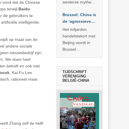
… >> lees meer
westerse mythe of
n vond dat de Chinese
de dagelijkse
ps terwijl
Baidu
Brussel: China is
realiteit in China?
r de gebruikers te
de ‘agressieve
ficiële intelligentie.
schuldige’
Het miljarden
handelstekort met
nijdt op maat van de
Beijing wordt in
eel andere sociale
Brussel
geen nieuwsbedrijf zijn’,
voorgesteld als
rm. We doen heel
bewijs van
en betreft en ook niet
economische
TIJDSCHRIFT
book
. Kai-Fu Lee
agressie. In
VERENIGING
tisch, rationeel maar
BELGIË-CHINA
werkelijkheid
verhult die
spectaculaire
rekensom vooral
de industriële
achterstand die
… >> lees meer
heeft Zhang zelf de helft