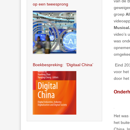
van de B
op een tweesprong
geweiger
groep
A
videoap
Musical
video’s 
was onde
opnemen 
omgekeer
Boekbespreking: ‘Digitaal China’
Eind 201
voor het 
door het 
Onderh
Het was 
het buit
China. I