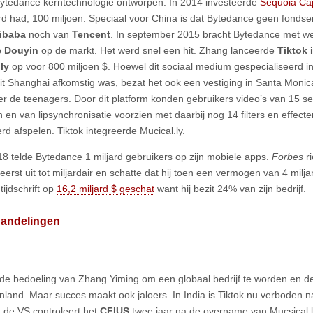
ytedance kerntechnologie ontworpen. In 2014 investeerde
Sequoia Cap
d had, 100 miljoen. Speciaal voor China is dat Bytedance geen fondse
libaba
noch van
Tencent
. In september 2015 bracht Bytedance met we
p
Douyin
op de markt. Het werd snel een hit. Zhang lanceerde
Tiktok
.ly
op voor 800 miljoen $. Hoewel dit sociaal medium gespecialiseerd in
uit Shanghai afkomstig was, bezat het ook een vestiging in Santa Monic
r de teenagers. Door dit platform konden gebruikers video’s van 15 s
en van lipsynchronisatie voorzien met daarbij nog 14 filters en effecte
d afspelen. Tiktok integreerde Mucical.ly.
8 telde Bytedance 1 miljard gebruikers op zijn mobiele apps.
Forbes
r
eerst uit tot miljardair en schatte dat hij toen een vermogen van 4 milja
tijdschrift op
16,2 miljard $ geschat
want hij bezit 24% van zijn bedrijf.
andelingen
de bedoeling van Zhang Yiming om een globaal bedrijf te worden en de h
enland. Maar succes maakt ook jaloers. In India is Tiktok nu verboden n
n de VS controleert het
CFIUS
twee jaar na de overname van Mucsical.l