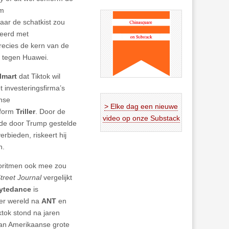
om
ar de schatkist zou
geerd met
recies de kern van de
ot tegen Huawei.
lmart
dat Tiktok wil
 investeringsfirma’s
ense
> Elke dag een nieuwe
tform
Triller
. Door de
video op onze Substack
 de door Trump gestelde
rbieden, riskeert hij
n.
lgoritmen ook mee zou
treet Journal
vergelijkt
ytedance
is
ter wereld na
ANT
en
ktok stond na jaren
van Amerikaanse grote