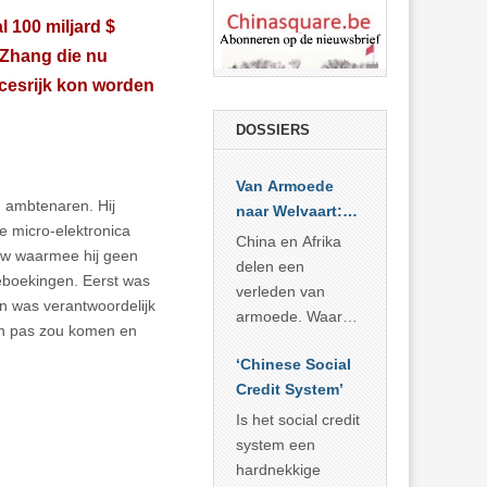
 100 miljard $
 Zhang die nu
cesrijk kon worden
DOSSIERS
Van Armoede
n ambtenaren. Hij
naar Welvaart:
e micro-elektronica
Wat Afrika kan
China en Afrika
ouw waarmee hij geen
leren van
delen een
ieboekingen. Eerst was
China’s
verleden van
en was verantwoordelijk
economisch
armoede. Waar
an pas zou komen en
wonder
China er de
‘Chinese Social
voorbije veertig
Credit System’
jaar in slaagde
meer dan 800
Is het social credit
miljoen mensen
system een
uit de armoede
hardnekkige