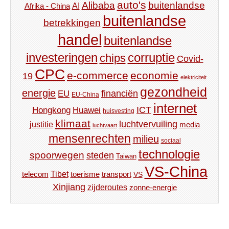
auto's
Alibaba
buitenlandse
AI
Afrika - China
buitenlandse
betrekkingen
handel
buitenlandse
investeringen
corruptie
chips
Covid-
CPC
e-commerce
economie
19
elektriciteit
gezondheid
energie
financiën
EU
EU-China
internet
ICT
Hongkong
Huawei
huisvesting
klimaat
luchtvervuiling
justitie
media
luchtvaart
mensenrechten
milieu
sociaal
technologie
spoorwegen
steden
Taiwan
VS-China
Tibet
toerisme
transport
telecom
VS
Xinjiang
zijderoutes
zonne-energie