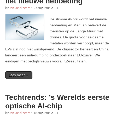
het nieuwe hebbeding
by
Jan Jonckheere
•
25 augustus 2024
De slimme AI-bril wordt het nieuwe
hebbeding en Meituan belevert de
toeristen op de Lange Muur met
drones. De quota voor zeldzame
metalen worden verhoogd, maar de
EVs zijn nog niet winstgevend. De chipsector herleeft en China
lanceert een anti-dumping onderzoek naar EU-zuivel. We
eindigen met bedrijfsnieuws vooral K2-resultaten.
Lees meer →
Techtrends: ’s Werelds eerste
optische AI-chip
by
Jan Jonckheere
•
18 augustus 2024