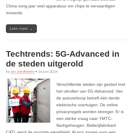
China vorig jaar veel apparatuur om chips te vervaardigen
invoerde.
Lees meer →
Techtrends: 5G-Advanced in
de steden uitgerold
by
Jan Jonckheere
•
16 juni 2024
Verschillende steden zijn gestart met
het uitrollen van 5G-Advanced. Van
de autoverkoop betreft één derde
elektrische voertuigen. De online
privacyregels worden strenger. Er is
een sterke vraag naar YMTC-
flashgeheugen. Batterijfabrikant
CATL werd de grootste wereldwijd. AI-pcs zorgen voor een