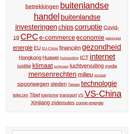
buitenlandse
betrekkingen
handel
buitenlandse
investeringen
corruptie
chips
Covid-
CPC
e-commerce
economie
19
elektriciteit
gezondheid
energie
financiën
EU
EU-China
internet
ICT
Hongkong
Huawei
huisvesting
klimaat
luchtvervuiling
justitie
media
luchtvaart
mensenrechten
milieu
sociaal
technologie
spoorwegen
steden
Taiwan
VS-China
Tibet
toerisme
transport
telecom
VS
Xinjiang
zijderoutes
zonne-energie
Zoeken