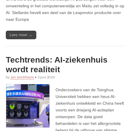
omwenteling in het computerwereldje en Meitu zet volledig in op
AI. Stellantis hevelt een deel van de Leapmotor productie over
naar Europa
Lees meer →
Techtrends: AI-ziekenhuis
wordt realiteit
by
Jan Jonckheere
•
2 juni 2024
Onderzoekers van de Tsinghua
Universiteit hebben een heus AI-
ziekenhuis ontwikkeld en China heeft
voorts een driejarig AI-actieplan
ontworpen. De data goed
behandelen is van het allergrootste
belang bij de uitbouw van slimme