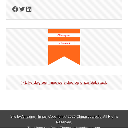
Facebook
Twitter
LinkedIn
> Elke dag een nieuwe video op onze Substack
Site by
Amazing Things
. Copyright © 2026
Chinasquare.be
. All Rights
Reserved.
The Magazine Basic Theme by
bavotasan.com
.