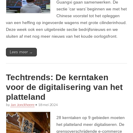
Guangxi gaan samenwerken. De
sectie ‘car wars’ beginnen we met het
Chinese voorstel tot het opleggen
van een heffing op ingevoerde wagens met grote cilinderinhoud.
Deze week ook een uitgebreide sectie bedrijfsnieuws en we
sluiten af met nog meer nieuws van het koude oorlogsfront.
Lees meer →
Techtrends: De kerntaken
voor de digitalisering van het
platteland
by
Jan Jonckheere
•
18 mei 2024
28 kerntaken op 9 gebieden moeten
het platteland meer digitaliseren. De
grensoverschrijdende e-commerce