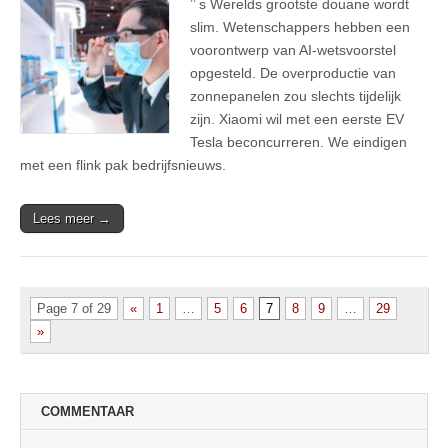
’’ s Werelds grootste douane wordt
slim. Wetenschappers hebben een
voorontwerp van AI-wetsvoorstel
opgesteld. De overproductie van
zonnepanelen zou slechts tijdelijk
zijn. Xiaomi wil met een eerste EV
Tesla beconcurreren. We eindigen
met een flink pak bedrijfsnieuws.
Lees meer →
Page 7 of 29
«
1
…
5
6
7
8
9
…
29
»
COMMENTAAR