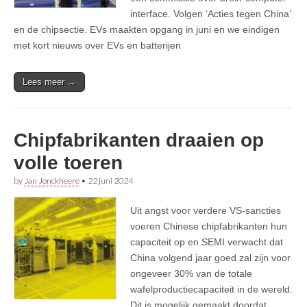
interface. Volgen ‘Acties tegen China’
en de chipsectie. EVs maakten opgang in juni en we eindigen
met kort nieuws over EVs en batterijen
Lees meer →
Chipfabrikanten draaien op
volle toeren
by
Jan Jonckheere
•
22 juni 2024
Uit angst voor verdere VS-sancties
voeren Chinese chipfabrikanten hun
capaciteit op en SEMI verwacht dat
China volgend jaar goed zal zijn voor
ongeveer 30% van de totale
wafelproductiecapaciteit in de wereld.
Dit is mogelijk gemaakt doordat