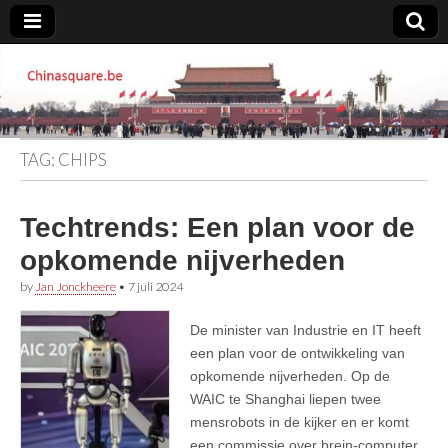
Chinasquare.be
TAG:
CHIPS
Techtrends: Een plan voor de
opkomende nijverheden
by
Jan Jonckheere
•
7 juli 2024
De minister van Industrie en IT heeft
een plan voor de ontwikkeling van
opkomende nijverheden. Op de
WAIC te Shanghai liepen twee
mensrobots in de kijker en er komt
een commissie over brein-computer