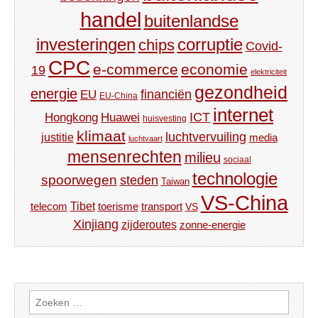
handel
buitenlandse
investeringen
corruptie
chips
Covid-
CPC
e-commerce
economie
19
elektriciteit
gezondheid
energie
financiën
EU
EU-China
internet
ICT
Hongkong
Huawei
huisvesting
klimaat
luchtvervuiling
justitie
media
luchtvaart
mensenrechten
milieu
sociaal
technologie
spoorwegen
steden
Taiwan
VS-China
Tibet
toerisme
transport
telecom
VS
Xinjiang
zijderoutes
zonne-energie
Zoeken
naar: