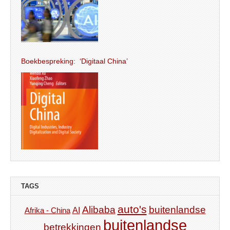
Boekbespreking: ‘Digitaal China’
TAGS
auto's
Alibaba
buitenlandse
AI
Afrika - China
buitenlandse
betrekkingen