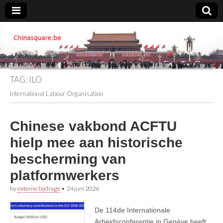
Chinasquare.be
TAG:
ILO
International Labour Organisation
Chinese vakbond ACFTU
hielp mee aan historische
bescherming van
platformwerkers
by
externe bijdrage
•
24 juni 2026
De 114de Internationale
Arbeidsconferentie in Genève heeft