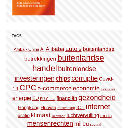
TAGS
auto's
Alibaba
buitenlandse
AI
Afrika - China
buitenlandse
betrekkingen
handel
buitenlandse
investeringen
corruptie
chips
Covid-
CPC
e-commerce
economie
19
elektriciteit
gezondheid
energie
financiën
EU
EU-China
internet
ICT
Hongkong
Huawei
huisvesting
klimaat
luchtvervuiling
justitie
media
luchtvaart
mensenrechten
milieu
sociaal