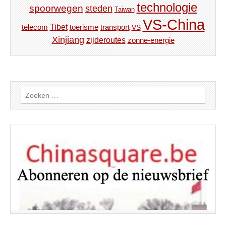
technologie
spoorwegen
steden
Taiwan
VS-China
Tibet
toerisme
transport
telecom
VS
Xinjiang
zijderoutes
zonne-energie
Zoeken
naar: