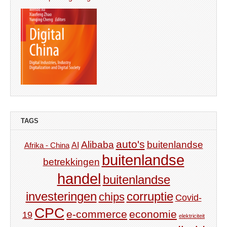
TAGS
auto's
Alibaba
buitenlandse
AI
Afrika - China
buitenlandse
betrekkingen
handel
buitenlandse
investeringen
corruptie
chips
Covid-
CPC
e-commerce
economie
19
elektriciteit