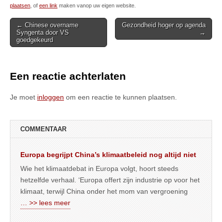
plaatsen
, of
een link
maken vanop uw eigen website.
Post
← Chinese overname
Gezondheid hoger op agenda
Syngenta door VS
→
navigation
goedgekeurd
Een reactie achterlaten
Je moet
inloggen
om een reactie te kunnen plaatsen.
COMMENTAAR
Europa begrijpt China’s klimaatbeleid nog altijd niet
Wie het klimaatdebat in Europa volgt, hoort steeds
hetzelfde verhaal. ‘Europa offert zijn industrie op voor het
klimaat, terwijl China onder het mom van vergroening
… >> lees meer