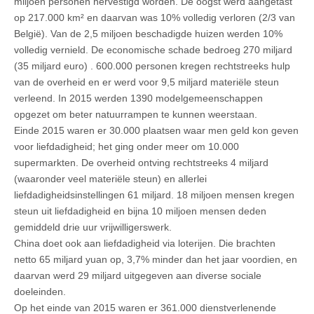
miljoen personen hervestigd worden. De oogst werd aangetast
op 217.000 km² en daarvan was 10% volledig verloren (2/3 van
België). Van de 2,5 miljoen beschadigde huizen werden 10%
volledig vernield. De economische schade bedroeg 270 miljard
(35 miljard euro) . 600.000 personen kregen rechtstreeks hulp
van de overheid en er werd voor 9,5 miljard materiële steun
verleend. In 2015 werden 1390 modelgemeenschappen
opgezet om beter natuurrampen te kunnen weerstaan.
Einde 2015 waren er 30.000 plaatsen waar men geld kon geven
voor liefdadigheid; het ging onder meer om 10.000
supermarkten. De overheid ontving rechtstreeks 4 miljard
(waaronder veel materiële steun) en allerlei
liefdadigheidsinstellingen 61 miljard. 18 miljoen mensen kregen
steun uit liefdadigheid en bijna 10 miljoen mensen deden
gemiddeld drie uur vrijwilligerswerk.
China doet ook aan liefdadigheid via loterijen. Die brachten
netto 65 miljard yuan op, 3,7% minder dan het jaar voordien, en
daarvan werd 29 miljard uitgegeven aan diverse sociale
doeleinden.
Op het einde van 2015 waren er 361.000 dienstverlenende