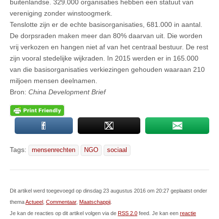
buitenlandse. 329.000 organisaties hebben een statuut van
vereniging zonder winstoogmerk.
Tenslotte zijn er de echte basisorganisaties, 681.000 in aantal.
De dorpsraden maken meer dan 80% daarvan uit. Die worden
vrij verkozen en hangen niet af van het centraal bestuur. De rest
zijn vooral stedelijke wijkraden. In 2015 werden er in 165.000
van die basisorganisaties verkiezingen gehouden waaraan 210
miljoen mensen deelnamen.
Bron:
China Development Brief
Tags:
mensenrechten
NGO
sociaal
Dit artikel werd toegevoegd op dinsdag 23 augustus 2016 om 20:27 geplaatst onder
thema
Actueel
,
Commentaar
,
Maatschappij
.
Je kan de reacties op dit artikel volgen via de
RSS 2.0
feed. Je kan een
reactie