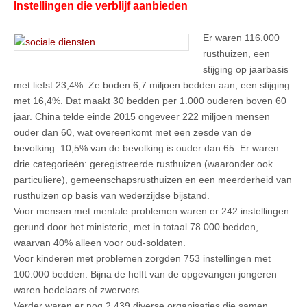
Instellingen die verblijf aanbieden
Er waren 116.000
rusthuizen, een
stijging op jaarbasis
met liefst 23,4%. Ze boden 6,7 miljoen bedden aan, een stijging
met 16,4%. Dat maakt 30 bedden per 1.000 ouderen boven 60
jaar. China telde einde 2015 ongeveer 222 miljoen mensen
ouder dan 60, wat overeenkomt met een zesde van de
bevolking. 10,5% van de bevolking is ouder dan 65. Er waren
drie categorieën: geregistreerde rusthuizen (waaronder ook
particuliere), gemeenschapsrusthuizen en een meerderheid van
rusthuizen op basis van wederzijdse bijstand.
Voor mensen met mentale problemen waren er 242 instellingen
gerund door het ministerie, met in totaal 78.000 bedden,
waarvan 40% alleen voor oud-soldaten.
Voor kinderen met problemen zorgden 753 instellingen met
100.000 bedden. Bijna de helft van de opgevangen jongeren
waren bedelaars of zwervers.
Verder waren er nog 2.439 diverse organisaties die samen