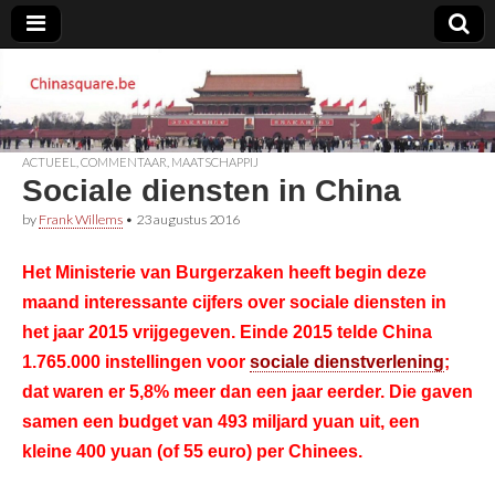
Chinasquare.be
ACTUEEL
,
COMMENTAAR
,
MAATSCHAPPIJ
Sociale diensten in China
by
Frank Willems
•
23 augustus 2016
Het Ministerie van Burgerzaken heeft begin deze
maand interessante cijfers over sociale diensten in
het jaar 2015 vrijgegeven. Einde 2015 telde China
1.765.000 instellingen voor
sociale dienstverlening
;
dat waren er 5,8% meer dan een jaar eerder. Die gaven
samen een budget van 493 miljard yuan uit, een
kleine 400 yuan (of 55 euro) per Chinees.