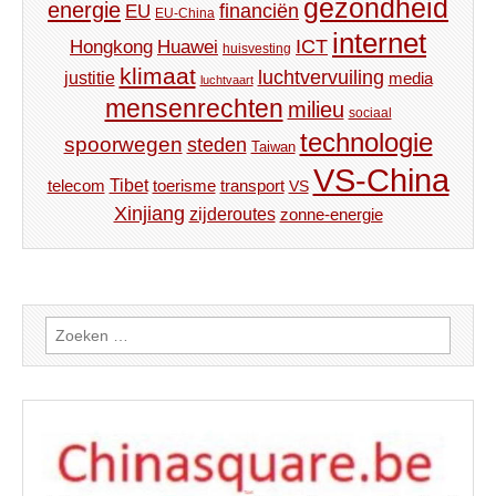
gezondheid
energie
financiën
EU
EU-China
internet
ICT
Hongkong
Huawei
huisvesting
klimaat
luchtvervuiling
justitie
media
luchtvaart
mensenrechten
milieu
sociaal
technologie
spoorwegen
steden
Taiwan
VS-China
Tibet
toerisme
transport
telecom
VS
Xinjiang
zijderoutes
zonne-energie
Zoeken
naar: