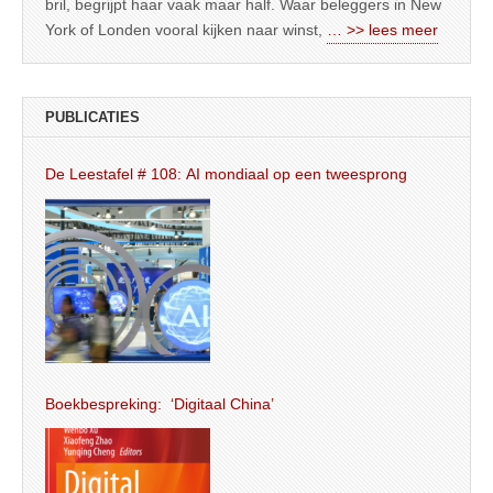
bril, begrijpt haar vaak maar half. Waar beleggers in New
York of Londen vooral kijken naar winst,
… >> lees meer
PUBLICATIES
De Leestafel # 108: AI mondiaal op een tweesprong
Boekbespreking: ‘Digitaal China’