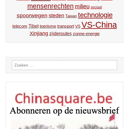
mensenrechten
milieu
sociaal
technologie
spoorwegen
steden
Taiwan
VS-China
Tibet
toerisme
transport
telecom
VS
Xinjiang
zijderoutes
zonne-energie
Zoeken
naar: