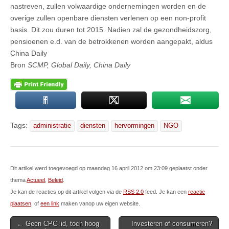
nastreven, zullen volwaardige ondernemingen worden en de
overige zullen openbare diensten verlenen op een non-profit
basis. Dit zou duren tot 2015. Nadien zal de gezondheidszorg,
pensioenen e.d. van de betrokkenen worden aangepakt, aldus
China Daily
Bron
SCMP, Global Daily, China Daily
Tags:
administratie
diensten
hervormingen
NGO
Dit artikel werd toegevoegd op maandag 16 april 2012 om 23:09 geplaatst onder
thema
Actueel
,
Beleid
.
Je kan de reacties op dit artikel volgen via de
RSS 2.0
feed. Je kan een
reactie
plaatsen
, of
een link
maken vanop uw eigen website.
Post
← Geen CPC-lid, toch hoog
Investeren of consumeren?