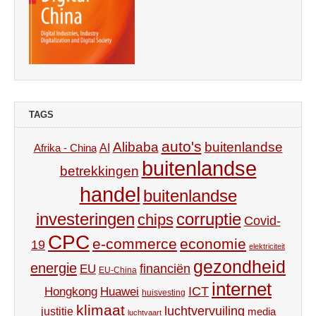
TAGS
auto's
Alibaba
buitenlandse
AI
Afrika - China
buitenlandse
betrekkingen
handel
buitenlandse
investeringen
corruptie
chips
Covid-
CPC
e-commerce
economie
19
elektriciteit
gezondheid
energie
financiën
EU
EU-China
internet
ICT
Hongkong
Huawei
huisvesting
klimaat
luchtvervuiling
justitie
media
luchtvaart