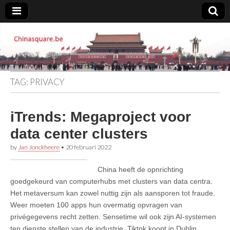
Chinasquare.be
TAG:
PRIVACY
iTrends: Megaproject voor
data center clusters
by
Jan Jonckheere
•
20 februari 2022
China heeft de opnrichting
goedgekeurd van computerhubs met clusters van data centra.
Het metaversum kan zowel nuttig zijn als aansporen tot fraude.
Weer moeten 100 apps hun overmatig opvragen van
privégegevens recht zetten. Sensetime wil ook zijn AI-systemen
ten dienste stellen van de industrie. Tiktok koopt in Dublin