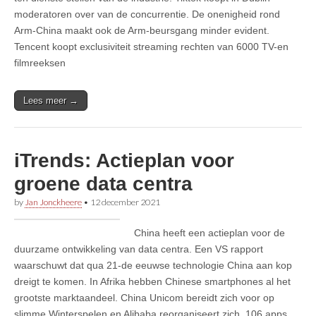
moderatoren over van de concurrentie. De onenigheid rond
Arm-China maakt ook de Arm-beursgang minder evident.
Tencent koopt exclusiviteit streaming rechten van 6000 TV-en
filmreeksen
Lees meer →
iTrends: Actieplan voor
groene data centra
by
Jan Jonckheere
•
12 december 2021
China heeft een actieplan voor de
duurzame ontwikkeling van data centra. Een VS rapport
waarschuwt dat qua 21-de eeuwse technologie China aan kop
dreigt te komen. In Afrika hebben Chinese smartphones al het
grootste marktaandeel. China Unicom bereidt zich voor op
slimme Winterspelen en Alibaba reorganiseert zich. 106 apps