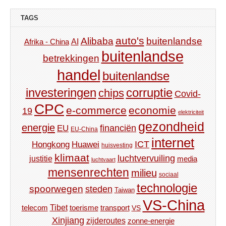
TAGS
auto's
Alibaba
buitenlandse
AI
Afrika - China
buitenlandse
betrekkingen
handel
buitenlandse
investeringen
corruptie
chips
Covid-
CPC
e-commerce
economie
19
elektriciteit
gezondheid
energie
financiën
EU
EU-China
internet
ICT
Hongkong
Huawei
huisvesting
klimaat
luchtvervuiling
justitie
media
luchtvaart
mensenrechten
milieu
sociaal
technologie
spoorwegen
steden
Taiwan
VS-China
Tibet
toerisme
transport
telecom
VS
Xinjiang
zijderoutes
zonne-energie