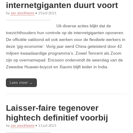
internetgiganten duurt voort
by
Jan Jonckheere
•
25 juli 2021
Uit diverse acties blijkt dat de
toezichthouders hun controle op de internetgiganten opvoeren.
De officiële vakbond wil ook werken voor de flexibele werkers in
deze ‘gig-economie’. Vorig jaar werd China geteisterd door 42
miljoen kwaadaardige programma’s. Zowel Tencent als Zoom
zijn op overnamepad. Ericsson ondervindt de weerslag van de
Zweedse Huawei-boycot en Xiaomi blijft leider in India.
Lees meer →
Laisser-faire tegenover
hightech definitief voorbij
by
Jan Jonckheere
•
11 juli 2021