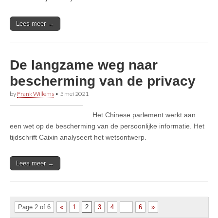
Lees meer →
De langzame weg naar
bescherming van de privacy
by
Frank Willems
•
5 mei 2021
Het Chinese parlement werkt aan
een wet op de bescherming van de persoonlijke informatie. Het
tijdschrift Caixin analyseert het wetsontwerp.
Lees meer →
Page 2 of 6
«
1
2
3
4
…
6
»