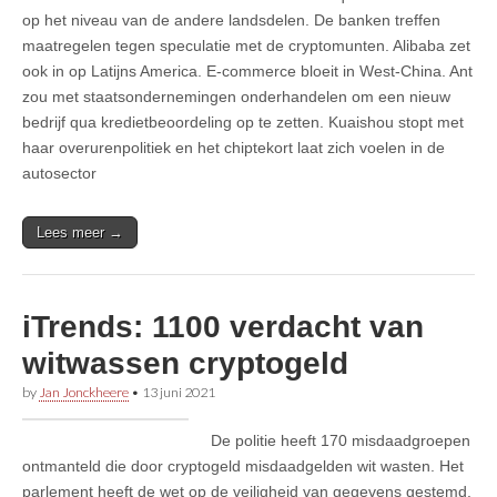
op het niveau van de andere landsdelen. De banken treffen
maatregelen tegen speculatie met de cryptomunten. Alibaba zet
ook in op Latijns America. E-commerce bloeit in West-China. Ant
zou met staatsondernemingen onderhandelen om een nieuw
bedrijf qua kredietbeoordeling op te zetten. Kuaishou stopt met
haar overurenpolitiek en het chiptekort laat zich voelen in de
autosector
Lees meer →
iTrends: 1100 verdacht van
witwassen cryptogeld
by
Jan Jonckheere
•
13 juni 2021
De politie heeft 170 misdaadgroepen
ontmanteld die door cryptogeld misdaadgelden wit wasten. Het
parlement heeft de wet op de veiligheid van gegevens gestemd.