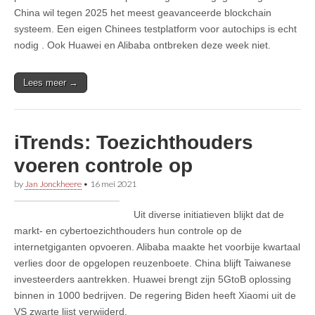
China wil tegen 2025 het meest geavanceerde blockchain
systeem. Een eigen Chinees testplatform voor autochips is echt
nodig . Ook Huawei en Alibaba ontbreken deze week niet.
Lees meer →
iTrends: Toezichthouders
voeren controle op
by
Jan Jonckheere
•
16 mei 2021
Uit diverse initiatieven blijkt dat de
markt- en cybertoezichthouders hun controle op de
internetgiganten opvoeren. Alibaba maakte het voorbije kwartaal
verlies door de opgelopen reuzenboete. China blijft Taiwanese
investeerders aantrekken. Huawei brengt zijn 5GtoB oplossing
binnen in 1000 bedrijven. De regering Biden heeft Xiaomi uit de
VS zwarte lijst verwijderd.